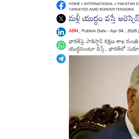
HOME
»
INTERNATIONAL
»
PAKISTAN D
TARGETED AMID BORDER TENSIONS
మళ్లీ యుద్ధం వస్తే ఆరెస్సె
ABN
, Publish Date - Apr 04 , 2026
భారత్‌పై పాకిస్థాన్‌ రక్షణ శాఖ మంత
యుద్ధమంటూ వస్తే.. భారత్‌లో సుదూర