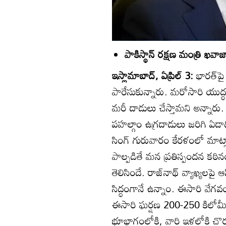
పాకిస్థాన్‌ రక్షణ మంత్రి ఖవాజ
ఇస్లామాబాద్‌, ఏప్రిల్‌ 3:
భారత్‌పై
పారేసుకున్నారు. మరోసారి యుద్ధ
మరీ దాడులు చేస్తామని అన్నారు. 
పహల్గాం ఉగ్రదాడులు జరిగి ఏడాద
సింగ్‌ గురువారం కేరళంలో మాట్లా
పాల్పడితే మన ప్రతిస్పందన కఠి
తెలిసిందే. రాజ్‌నాథ్‌ వ్యాఖ్యలపై 
సిద్ధంగానే ఉన్నాం. ఈసారి వేగవం
ఈసారి ఘర్షణ 200-250 కిలోమీటర
భూభాగంలోకి, వారి ఇళ్లలోకి చొరబ