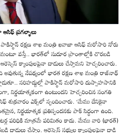
ా ఆసిఫ్‌ ప్రగల్భాలు
 పాకిస్థాన్‌ రక్షణ శాఖ మంత్రి ఖవాజా ఆసిఫ్‌ మరోసారి నోరు
మంటూ వస్తే.. భారత్‌లో సుదూర ప్రాంతాల్లోకి చొరబడి
ఆరెస్సెస్‌ క్యాంపులపైనా దాడులు చేస్తామని హెచ్చరించారు.
ి అవుతున్న నేపథ్యంలో భారత రక్షణ శాఖ మంత్రి రాజ్‌నాథ్‌
డుతూ.. సరిహద్దుల్లో పాకిస్థాన్‌ మరోసారి దుస్సాహసానికి
నంగా, నిర్ణయాత్మకంగా ఉంటుందని హెచ్చరించిన సంగతి
ఆసిఫ్‌ శుక్రవారం ఎక్స్‌లో స్పందించారు. ‘మేము దేనికైనా
తమైన, నిర్ణయాత్మక ప్రతిస్పందనకు పాక్‌ సిద్ధంగా ఉంది.
్ల పరిధికి మాత్రమే పరిమితం కాదు. మేము వారి (భారత్‌)
డి దాడులు చేస్తాం. ఆరెస్సెస్‌ సభ్యుల క్యాంపులపైనా దాడి