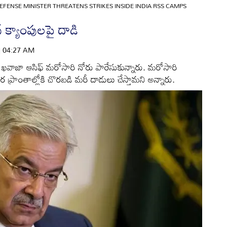
EFENSE MINISTER THREATENS STRIKES INSIDE INDIA RSS CAMPS
స్‌ క్యాంపులపై దాడి
 | 04:27 AM
్రి ఖవాజా ఆసిఫ్‌ మరోసారి నోరు పారేసుకున్నారు. మరోసారి
 ప్రాంతాల్లోకి చొరబడి మరీ దాడులు చేస్తామని అన్నారు.