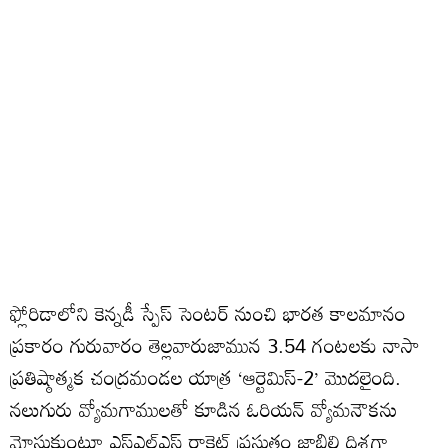
ఫ్లోరిడాలోని కెన్నడీ స్పేస్‌ సెంటర్‌ నుంచి భారత కాలమానం
ప్రకారం గురువారం తెల్లవారుజామున 3.54 గంటలకు నాసా
ప్రతిష్ఠాత్మక చంద్రమండల యాత్ర ‘ఆర్టెమిస్‌-2’ మొదలైంది.
నలుగురు వ్యోమగాములతో కూడిన ఓరియన్‌ వ్యోమనౌకను
మోసుకుంటూ ఎస్‌ఎల్‌ఎస్‌ రాకెట్‌ ప్రస్తుతం జాబిల్లి దిశగా