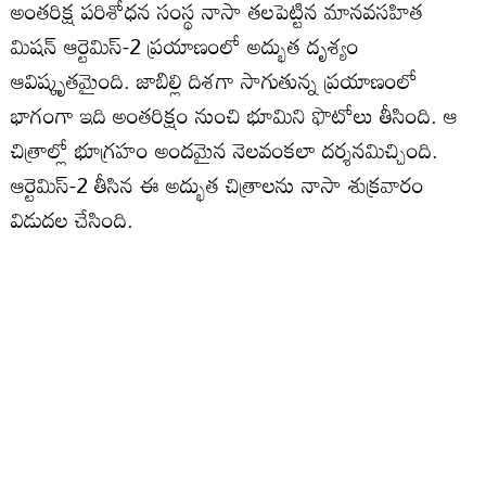
అంతరిక్ష పరిశోధన సంస్థ నాసా తలపెట్టిన మానవసహిత
మిషన్‌ ఆర్టెమిస్‌-2 ప్రయాణంలో అద్భుత దృశ్యం
ఆవిష్కృతమైంది. జాబిల్లి దిశగా సాగుతున్న ప్రయాణంలో
భాగంగా ఇది అంతరిక్షం నుంచి భూమిని ఫొటోలు తీసింది. ఆ
చిత్రాల్లో భూగ్రహం అందమైన నెలవంకలా దర్శనమిచ్చింది.
ఆర్టెమిస్‌-2 తీసిన ఈ అద్భుత చిత్రాలను నాసా శుక్రవారం
విడుదల చేసింది.