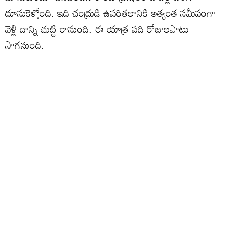
దూసుకెళ్తోంది. ఇది చంద్రుడి ఉపరితలానికి అత్యంత సమీపంగా
వెళ్లి దాన్ని చుట్టి రానుంది. ఈ యాత్ర పది రోజులపాటు
సాగనుంది.