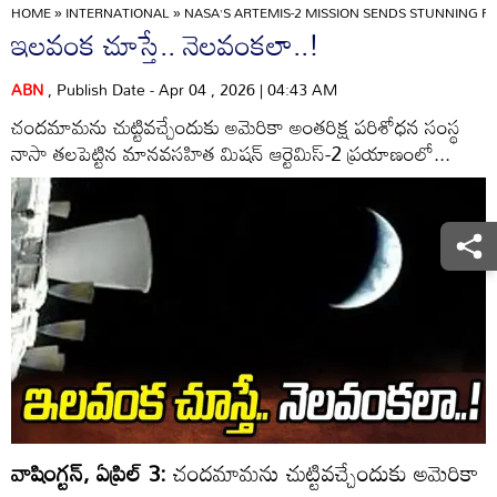
HOME
»
INTERNATIONAL
»
NASA’S ARTEMIS-2 MISSION SENDS STUNNING 
ఇలవంక చూస్తే.. నెలవంకలా..!
ABN
, Publish Date - Apr 04 , 2026 | 04:43 AM
చందమామను చుట్టివచ్చేందుకు అమెరికా అంతరిక్ష పరిశోధన సంస్థ
నాసా తలపెట్టిన మానవసహిత మిషన్‌ ఆర్టెమిస్‌-2 ప్రయాణంలో...
వాషింగ్టన్‌, ఏప్రిల్‌ 3:
చందమామను చుట్టివచ్చేందుకు అమెరికా