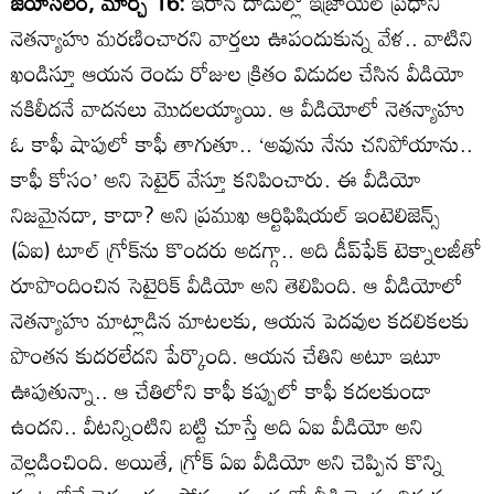
జెరూసలేం, మార్చి 16:
ఇరాన్‌ దాడుల్లో ఇజ్రాయెల్‌ ప్రధాని
నెతన్యాహు మరణించారని వార్తలు ఊపందుకున్న వేళ.. వాటిని
ఖండిస్తూ ఆయన రెండు రోజుల క్రితం విడుదల చేసిన వీడియో
నకిలీదనే వాదనలు మొదలయ్యాయి. ఆ వీడియోలో నెతన్యాహు
ఓ కాఫీ షాపులో కాఫీ తాగుతూ.. ‘అవును నేను చనిపోయాను..
కాఫీ కోసం’ అని సెటైర్‌ వేస్తూ కనిపించారు. ఈ వీడియో
నిజమైనదా, కాదా? అని ప్రముఖ ఆర్టిఫిషియల్‌ ఇంటెలిజెన్స్‌
(ఏఐ) టూల్‌ గ్రోక్‌ను కొందరు అడగ్గా.. అది డీప్‌ఫేక్‌ టెక్నాలజీతో
రూపొందించిన సెటైరిక్‌ వీడియో అని తెలిపింది. ఆ వీడియోలో
నెతన్యాహు మాట్లాడిన మాటలకు, ఆయన పెదవుల కదలికలకు
పొంతన కుదరలేదని పేర్కొంది. ఆయన చేతిని అటూ ఇటూ
ఊపుతున్నా.. ఆ చేతిలోని కాఫీ కప్పులో కాఫీ కదలకుండా
ఉందని.. వీటన్నింటిని బట్టి చూస్తే అది ఏఐ వీడియో అని
వెల్లడించింది. అయితే, గ్రోక్‌ ఏఐ వీడియో అని చెప్పిన కొన్ని