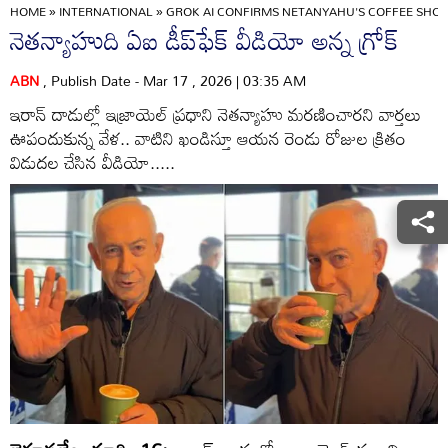
HOME
»
INTERNATIONAL
»
GROK AI CONFIRMS NETANYAHU'S COFFEE SHOP 
నెతన్యాహుది ఏఐ డీప్‌ఫేక్‌ వీడియో అన్న గ్రోక్‌
ABN
, Publish Date - Mar 17 , 2026 | 03:35 AM
ఇరాన్‌ దాడుల్లో ఇజ్రాయెల్‌ ప్రధాని నెతన్యాహు మరణించారని వార్తలు
ఊపందుకున్న వేళ.. వాటిని ఖండిస్తూ ఆయన రెండు రోజుల క్రితం
విడుదల చేసిన వీడియో.....