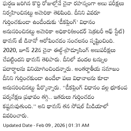
ఘర్షణ జరిగిన కొద్ది రోజుల్లోనే చైనా రహస్యంగా అణు పరీక్షలు
నిర్వహించినట్టు అమెరికా తెలిపింది. దీనిని ఎవరూ
గుర్తించకుండా ఉండేందుకు ‘డీకప్లింగ్‌’ విధానం
అనుసరించినట్టు అమెరికా అధికారి(అండర్‌ సెక్రటరీ ఆఫ్‌ స్టేట్‌)
థామస్‌ జీ డినానో ఆరోపించడం సంచలనం సృష్టించింది.
2020, జూన్‌ 22న చైనా ఈల్డ్‌-ప్రొడ్యూసింగ్‌ అణుపరీక్షలు
చేపట్టిందని థామస్‌ తెలిపారు. దీనిలో వందల టన్నుల
పదార్థాలను వినియోగించిందన్నారు. అంతర్జాతీయ సమాజం
దీనిని గుర్తించకుండా ఉండేలా పలు విధానాలను కూడా
అనుసరించినట్టు పేర్కొన్నారు. ‘‘డీకప్లింగ్‌ విధానం వల్ల భూకంప
పర్యవేక్షణ ప్రభావం తగ్గి.. ఇతరులు గుర్తించడం
కష్టమవుతుంది.’’ అని థామస్‌ తన సోషల్‌ మీడియాలో
వివరించారు.
Updated Date - Feb 09 , 2026 | 01:31 AM