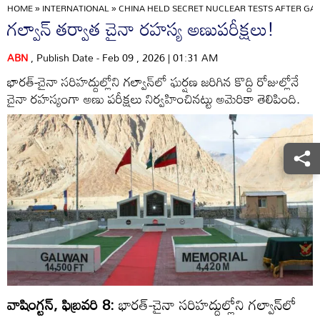
HOME
»
INTERNATIONAL
»
CHINA HELD SECRET NUCLEAR TESTS AFTER GA
గల్వాన్‌ తర్వాత చైనా రహస్య అణుపరీక్షలు!
ABN
, Publish Date - Feb 09 , 2026 | 01:31 AM
భారత్‌-చైనా సరిహద్దుల్లోని గల్వాన్‌లో ఘర్షణ జరిగిన కొద్ది రోజుల్లోనే
చైనా రహస్యంగా అణు పరీక్షలు నిర్వహించినట్టు అమెరికా తెలిపింది.
వాషింగ్టన్‌, ఫిబ్రవరి 8:
భారత్‌-చైనా సరిహద్దుల్లోని గల్వాన్‌లో