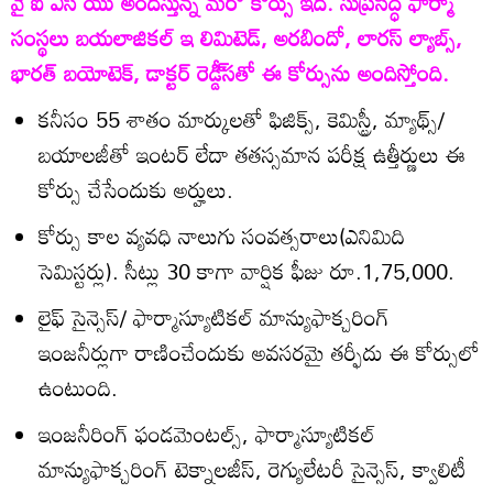
వై ఐ ఎస్ యు అందిస్తున్న మరో కోర్సు ఇది. సుప్రసిద్ధ ఫార్మా
సంస్థలు బయలాజికల్‌ ఇ లిమిటెడ్‌, అరబిందో, లారస్‌ ల్యాబ్స్‌,
భారత్‌ బయోటెక్‌, డాక్టర్‌ రెడ్డీ్‌సతో ఈ కోర్సును అందిస్తోంది.
కనీసం 55 శాతం మార్కులతో ఫిజిక్స్‌, కెమిస్ట్రీ, మ్యాథ్స్‌/
బయాలజీతో ఇంటర్‌ లేదా తతస్సమాన పరీక్ష ఉత్తీర్ణులు ఈ
కోర్సు చేసేందుకు అర్హులు.
కోర్సు కాల వ్యవధి నాలుగు సంవత్సరాలు(ఎనిమిది
సెమిస్టర్లు). సీట్లు 30 కాగా వార్షిక ఫీజు రూ.1,75,000.
లైఫ్‌ సైన్సెస్‌/ ఫార్మాస్యూటికల్‌ మాన్యుఫాక్చరింగ్‌
ఇంజనీర్లుగా రాణించేందుకు అవసరమై తర్ఫీదు ఈ కోర్సులో
ఉంటుంది.
ఇంజనీరింగ్‌ ఫండమెంటల్స్‌, ఫార్మాస్యూటికల్‌
మాన్యుఫాక్చరింగ్‌ టెక్నాలజీస్‌, రెగ్యులేటరీ సైన్సెస్‌, క్వాలిటీ