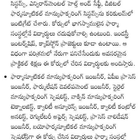
సిస్టమ్స్‌, ఎన్విరాన్‌మెంటల్‌ హెల్త్‌ అండ్‌ సేఫ్టీ, డిజిటల్‌
ఫార్మస్యూటికల్‌ మాన్యుఫాక్చరింగ్‌ సిస్టమ్స్‌ను కరికులమ్‌లో
ఇంటిగ్రేట్‌ చేశారు. కోర్సులో భాగస్వాములైన ఫార్మా
సంస్థల్లోనే విద్యార్థులు చదువుకోవాల్సి ఉంటుంది. ఇండస్ట్రీ
ఇంటర్న్‌షిప్‌, క్యాప్‌స్టోన్‌ ప్రాజెక్టులు కూడా ఉంటాయి. ఆ
విధంగా పరిశ్రమలో నేరుగా పనిచేసేందుకు అవసరమైన
ప్రాక్టికల్‌ శిక్షణ ఈ కోర్సులో చేరిన విద్యార్థులకు అందిస్తారు.
ఫార్మాస్యూటికల్‌ మాన్యుఫాక్చరింగ్‌ ఇంజనీర్‌, ఏపీఐ ప్రాసెస్‌
ఇంజనీర్‌, ఫార్ములేషన్‌ డెవల్‌పమెంట్‌ ఇంజనీర్‌, స్టెరైల్‌
మాన్యుఫాక్చరింగ్‌ స్పెషలిస్ట్‌, వాక్సిన్‌ మాన్యుఫాక్చరింగ్‌
టెక్నాలజిస్ట్‌, క్వాలిటీ అస్యూరెన్స్‌ ఇంజనీర్‌, క్వాలిటీ కంట్రోల్‌
అనలిస్ట్‌, రెగ్యులేటరీ అఫైర్స్‌ స్పెషలిస్ట్‌, ప్రాసెస్‌ వాలిడేషన్‌
ఇంజనీర్‌, బయోఫార్మస్యూటికల్‌ మాన్యుఫాక్చరింగ్‌
స్పెషలి్‌స్టగా ఈ కోర్సు చేసిన విద్యార్థులు ఫార్మా సంస్థల్లో