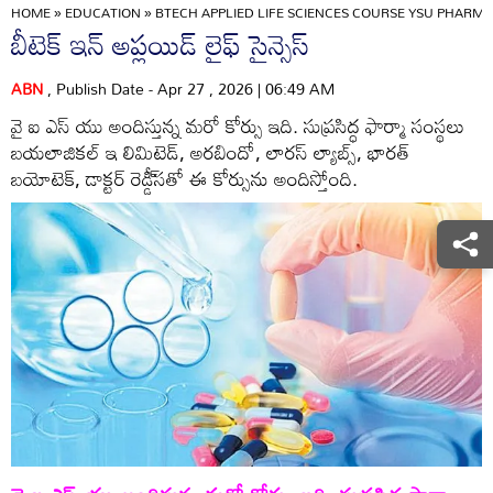
HOME
»
EDUCATION
»
BTECH APPLIED LIFE SCIENCES COURSE YSU PHARMA 
బీటెక్‌ ఇన్‌ అప్లయిడ్‌ లైఫ్‌ సైన్సెస్‌
ABN
, Publish Date - Apr 27 , 2026 | 06:49 AM
వై ఐ ఎస్ యు అందిస్తున్న మరో కోర్సు ఇది. సుప్రసిద్ధ ఫార్మా సంస్థలు
బయలాజికల్‌ ఇ లిమిటెడ్‌, అరబిందో, లారస్‌ ల్యాబ్స్‌, భారత్‌
బయోటెక్‌, డాక్టర్‌ రెడ్డీ్‌సతో ఈ కోర్సును అందిస్తోంది.