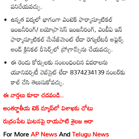
పనిచేయవచ్చు.
ఉన్నత విద్యలో భాగంగా ఎంటెక్‌ ఫార్మాస్యూటికల్‌
ఇంజనీరింగ్‌/ బయోప్రాసెస్‌ ఇంజనీరింగ్‌, ఎంబీఏ ఇన్‌
ఫార్మాస్యూటికల్‌ మేనేజ్‌మెంట్‌ లేదా రెగ్యులేటరీ అఫైర్స్‌
అండ్‌ క్లినికల్‌ రీసెర్చ్‌లో ప్రోగ్రామ్స్‌ను చేయవచ్చు.
ఈ రెండు కోర్సులకు సంబంధించిన వివరాలను
యూనివర్సిటీ వెబ్‌సైట్‌ లేదా 8374234139 నంబర్‌కు
కాల్‌ చేసి తెలుసుకోవచ్చు.
ఈ వార్తలు కూడా చదవండి..
అంతర్జాతీయ టెక్ మ్యాప్‌లో విశాఖకు చోటు
రుద్రంపేట ఘటనపై రాయపాటి శైలజ ఆరా
For More
AP News
And
Telugu News