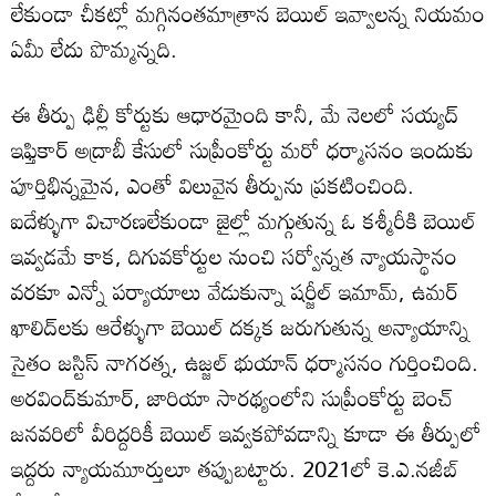
లేకుండా చీకట్లో మగ్గినంతమాత్రాన బెయిల్‌ ఇవ్వాలన్న నియమం
ఏమీ లేదు పొమ్మన్నది.
ఈ తీర్పు ఢిల్లీ కోర్టుకు ఆధారమైంది కానీ, మే నెలలో సయ్యద్‌
ఇఫ్తికార్‌ అద్రాబీ కేసులో సుప్రీంకోర్టు మరో ధర్మాసనం ఇందుకు
పూర్తిభిన్నమైన, ఎంతో విలువైన తీర్పును ప్రకటించింది.
ఐదేళ్ళుగా విచారణలేకుండా జైల్లో మగ్గుతున్న ఓ కశ్మీరీకి బెయిల్‌
ఇవ్వడమే కాక, దిగువకోర్టుల నుంచి సర్వోన్నత న్యాయస్థానం
వరకూ ఎన్నో పర్యాయాలు వేడుకున్నా షర్జీల్‌ ఇమామ్‌, ఉమర్‌
ఖాలిద్‌లకు ఆరేళ్ళుగా బెయిల్‌ దక్కక జరుగుతున్న అన్యాయాన్ని
సైతం జస్టిస్‌ నాగరత్న, ఉజ్జల్‌ భుయాన్‌ ధర్మాసనం గుర్తించింది.
అరవింద్‌కుమార్‌, జారియా సారథ్యంలోని సుప్రీంకోర్టు బెంచ్‌
జనవరిలో వీరిద్దరికీ బెయిల్‌ ఇవ్వకపోవడాన్ని కూడా ఈ తీర్పులో
ఇద్దరు న్యాయమూర్తులూ తప్పుబట్టారు. 2021లో కె.ఎ.నజీబ్‌