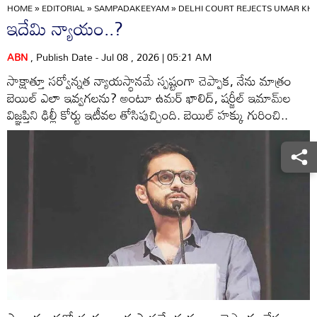
HOME
»
EDITORIAL
»
SAMPADAKEEYAM
»
DELHI COURT REJECTS UMAR KHA
ఇదేమి న్యాయం..?
ABN
, Publish Date - Jul 08 , 2026 | 05:21 AM
సాక్షాత్తూ సర్వోన్నత న్యాయస్థానమే స్పష్టంగా చెప్పాక, నేను మాత్రం
బెయిల్‌ ఎలా ఇవ్వగలను? అంటూ ఉమర్‌ ఖాలిద్‌, షర్జీల్‌ ఇమామ్‌ల
విజ్ఞప్తిని ఢిల్లీ కోర్టు ఇటీవల తోసిపుచ్చింది. బెయిల్‌ హక్కు గురించి..