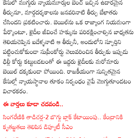
కేసులో ముగ్గురు న్యాయమూర్తుల బెంచ్‌ ఇచ్చిన ఉదారమైన
తీర్పునూ, మార్గదర్శకాలను జనవరినాటి తీర్పు బేఖాతరు
చేసిందని ప్రకటించారు. బెయిల్‌ను ఒక రాజ్యాంగ నియమంగా
పేర్కొంటూ, ఖైదీల జీవించే హక్కును పరిరక్షించాల్సిన బాధ్యతను
తెలియచెప్పిన ఐదేళ్ళనాటి ఆ తీర్పునీ, అందులోని స్ఫూర్తిని
పట్టించుకోకుండా సుప్రీంకోర్టు వెలువరించిన తీర్పుకు ఇప్పుడు
ఢిల్లీ కోర్టు కట్టుబడటంతో ఈ ఇద్దరు ఖైదీలకు మరోమారు
బెయిల్‌ దక్కకుండా పోయింది. రాజకీయంగా సున్నితమైన
కేసుల్లో న్యాయస్థానాల తూకం నిర్బంధం వైపే మొగ్గుతూండటం
విచారకరం.
ఈ వార్తలు కూడా చదవండి..
సింగరేణికి తాడిచర్ల-2 బొగ్గు బ్లాక్‌ కేటాయింపు.. కేంద్రానికి
కృతజ్ఞతలు తెలిపిన డిప్యూటీ సీఎం