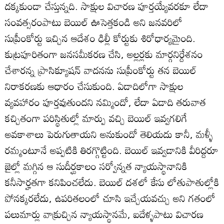
దక్కకుండా చేస్తున్నది. సాక్షుల విచారణ పూర్తయ్యేవరకూ లేదా
సంవత్సరంపాటు బెయిల్‌ ఊసెత్తకండి అని జనవరిలో
సుప్రీంకోర్టు ఇచ్చిన ఆదేశం ఢిల్లీ కోర్టుకు శిరోధార్యమైంది.
కుట్రపూరితంగా జనసమీకరణ చేసి, అల్లర్లకు మార్గనిర్దేశనం
చేశారన్న ప్రాసిక్యూషన్‌ వాదనను సుప్రీంకోర్టు తన బెయిల్‌
నిరాకరణకు ఆధారం చేసుకుంది. ఏడాదిలోగా సాక్షుల
వ్యవహారం పూర్తవుతుందని నమ్మిందో, లేదా ఏడాది తరువాత
కచ్చితంగా పరిస్థితుల్లో మార్పు వచ్చి బెయిల్‌ ఇవ్వగలిగే
అవకాశాలు పెరుగుతాయని అనుకుందో తెలియదు కానీ, మళ్ళీ
రమ్మంటూనే అప్పటికి తిరగ్గొట్టింది. బెయిల్‌ ఇవ్వడానికి వీరిద్దరూ
జైల్లో మగ్గిన ఆ సుదీర్ఘకాలం సర్వోన్నత న్యాయస్థానానికి
కనీసార్హతగా కనిపించలేదు. బెయిల్‌ దశలో కేసు లోతుపాతుల్లోకి
పోనక్కరలేదు, ఉపరితలంలో చూసి ఇచ్చేయవచ్చు అని గతంలో
పలుమార్లు వాక్రుచ్చిన న్యాయస్థానమే, ఐదేళ్ళపాటు విచారణ