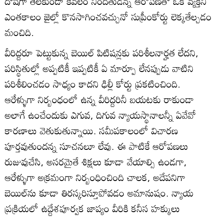
దోషిగా తేలకుండా కేవలం నిందితుడన్న ఆరోపణతో ఒక వ్యక్తిని
ఎంతకాలం జైల్లో కొనసాగించవచ్చునో సుప్రీంకోర్టు లెక్కతేల్చడం
మంచిది.
వీరిద్దరూ పెట్టుకున్న బెయిల్‌ పిటిషన్లకు పరిశీలనార్హత లేదని,
పరిస్థితుల్లో అప్పటికీ ఇప్పటికీ ఏ మార్పూ లేనప్పుడు వాటిని
పరిశీలించడం సాధ్యం కాదని ఢిల్లీ కోర్టు ప్రకటించింది.
ఆరేళ్ళుగా నిర్బంధంలో ఉన్న వీరిద్దరినీ బయటకు రాకుండా
అలాగే ఉంచేందుకు ఎగువ, దిగువ న్యాయస్థానాలన్నీ ఏవేవో
కారణాలు వెతుకుతున్నాయి. సమీపకాలంలో విచారణ
పూర్తవుతుందన్న సూచనలూ లేవు. ఈ పాటికే ఆరోపణలు
రుజువుచేసి, అసరమైతే శిక్షలు కూడా వేయాల్సి ఉండగా,
ఆరేళ్ళుగా అక్రమంగా నిర్బంధించింది చాలక, అదేపనిగా
బెయిల్‌ను కూడా తిరస్కరిస్తూపోవడం అమానుషం. న్యాయ
ప్రక్రియలో ఉద్దేశపూర్వక జాప్యం వీరికి కనీస హక్కులు