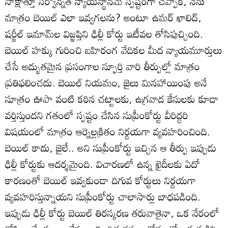
సాక్షాత్తూ సర్వోన్నత న్యాయస్థానమే స్పష్టంగా చెప్పాక, నేను
మాత్రం బెయిల్‌ ఎలా ఇవ్వగలను? అంటూ ఉమర్‌ ఖాలిద్‌,
షర్జీల్‌ ఇమామ్‌ల విజ్ఞప్తిని ఢిల్లీ కోర్టు ఇటీవల తోసిపుచ్చింది.
బెయిల్‌ హక్కు గురించి బహిరంగ వేదికల మీద న్యాయమూర్తులు
చేసే అద్భుతమైన ప్రసంగాల స్ఫూర్తి వారి తీర్పుల్లో మాత్రం
ప్రతిఫలించదు. బెయిల్‌ నియమం, జైలు మినహాయింపు అనే
సూత్రం ఊపా వంటి కఠిన చట్టాలకు, ఉగ్రవాద కేసులకు కూడా
వర్తిస్తుందని గతంలో స్పష్టం చేసిన సుప్రీంకోర్టు వీరిద్దరి
విషయంలో మాత్రం ఆర్నెల్లక్రితం నిర్దయగా వ్యవహరించింది.
బెయిల్‌ కాదు, జైలే.. అని సుప్రీంకోర్టు ఇచ్చిన ఆ తీర్పు ఇప్పుడు
ఢిల్లీ కోర్టుకు ఆదర్శమైంది. విచారణలో ఉన్న ఖైదీలకు ఏదో
కారణంతో బెయిల్‌ ఇవ్వకుండా దిగువ కోర్టులు నిర్దయగా
వ్యవహరిస్తున్నాయని సుప్రీంకోర్టు చాలాసార్లు బాధపడింది.
ఇప్పుడు ఢిల్లీ కోర్టు బెయిల్‌ తిరస్కరణ తరువాతైనా, ఒక నేరంలో