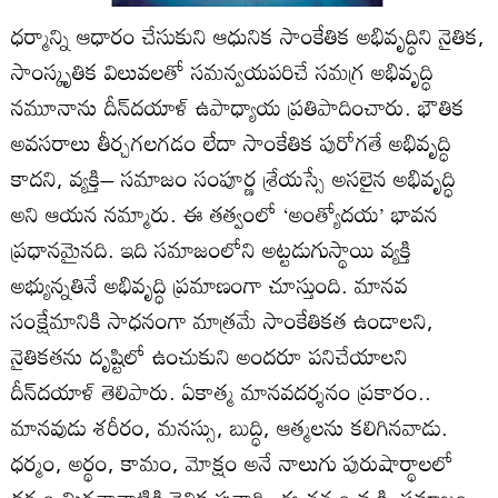
ధర్మాన్ని ఆధారం చేసుకుని ఆధునిక సాంకేతిక అభివృద్ధిని నైతిక,
సాంస్కృతిక విలువలతో సమన్వయపరిచే సమగ్ర అభివృద్ధి
నమూనాను దీన్‌దయాళ్‌ ఉపాధ్యాయ ప్రతిపాదించారు. భౌతిక
అవసరాలు తీర్చగలగడం లేదా సాంకేతిక పురోగతే అభివృద్ధి
కాదని, వ్యక్తి– సమాజం సంపూర్ణ శ్రేయస్సే అసలైన అభివృద్ధి
అని ఆయన నమ్మారు. ఈ తత్వంలో ‘అంత్యోదయ’ భావన
ప్రధానమైనది. ఇది సమాజంలోని అట్టడుగుస్థాయి వ్యక్తి
అభ్యున్నతినే అభివృద్ధి ప్రమాణంగా చూస్తుంది. మానవ
సంక్షేమానికి సాధనంగా మాత్రమే సాంకేతికత ఉండాలని,
నైతికతను దృష్టిలో ఉంచుకుని అందరూ పనిచేయాలని
దీన్‌దయాళ్‌ తెలిపారు. ఏకాత్మ మానవదర్శనం ప్రకారం..
మానవుడు శరీరం, మనస్సు, బుద్ధి, ఆత్మలను కలిగినవాడు.
ధర్మం, అర్థం, కామం, మోక్షం అనే నాలుగు పురుషార్థాలలో