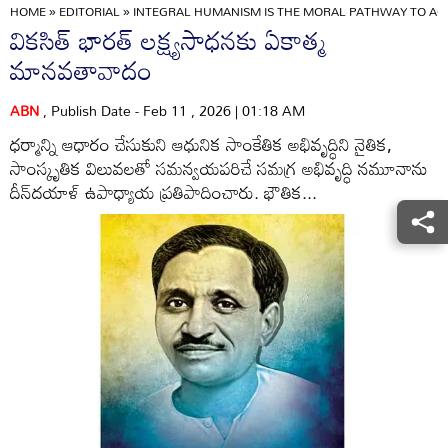
HOME
»
EDITORIAL
»
INTEGRAL HUMANISM IS THE MORAL PATHWAY TO ACH
వికసిత్‌ భారత్‌ లక్ష్యసాధనకు ఏకాత్మ
మానవతావాదం
ABN
, Publish Date - Feb 11 , 2026 | 01:18 AM
ధర్మాన్ని ఆధారం చేసుకుని ఆధునిక సాంకేతిక అభివృద్ధిని నైతిక,
సాంస్కృతిక విలువలతో సమన్వయపరిచే సమగ్ర అభివృద్ధి నమూనాను
దీన్‌దయాళ్‌ ఉపాధ్యాయ ప్రతిపాదించారు. భౌతిక...