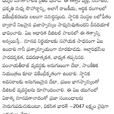
ధర్మం మిగతావాటికి నైతిక పునాది. ఈ తత్వం వ్యక్తి, సమాజం,
ప్రకృతి మధ్య సౌహార్దాన్ని, అలాగే రాజకీయ, ఆర్థిక రంగాలలో
వికేంద్రీకరణను బలంగా సమర్థిస్తుంది. స్థానిక సంస్థల బలోపేతం
ద్వారానే నిజమైన ప్రజాస్వామ్యం సాధ్యమవుతుందని దీనదయాళ్‌
భావించారు. ఏఐ ఆధారిత డిజిటల్ పాలనలో ఈ తత్వాన్ని
అన్వయిస్తే.. మానవ నిర్ణయాలకు సహాయక సాధనంగా ఏఐ
ఉండాలి గానీ ప్రత్యామ్నాయంగా మారకూడదు. ఆల్గారిథమ్‌ల
పారదర్శకత, వివరణాత్మకత, బాధ్యత తప్పనిసరి.
పంచాయతీరాజ్ వ్యవస్థకు అనుగుణంగా డేటా, సాంకేతిక
నియంత్రణ కూడా వికేంద్రీకృతంగా ఉండాలి. స్థానిక
అవసరాలకు అనుగుణమైన డేటా, ప్రజల భాగస్వామ్యంతో
డిజిటల్ వ్యవస్థలను రూపొందించాలి. ఈ ఏఐ యుగంలో
ఏకాత్మ మానవతావాదంతో ప్రజా సంబంధాలను
మెరుగుపరుచుకుంటూ, వికసిత భారత్ –2047 లక్ష్యం వైపుగా