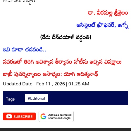
అడుగులు వేద్దాం.
డా. వీరమల్ల శ్రీశైలం
అసిస్టెంట్ ప్రొఫెసర్, ఇగ్నో
(నేడు దీన్‌దయాళ్‌ వర్ధంతి)
ఇవి కూడా చదవండి..
సవరణతో తిరిగి అవిశ్వాస తీర్మానం నోటీసు ఇచ్చిన విపక్షాలు
బాబ్రీ పునర్నిర్మాణం అసాధ్యం: యోగి ఆదిత్యనాథ్
Updated Date - Feb 11 , 2026 | 01:28 AM
#Editorial
Tags
SUBSCRIBE