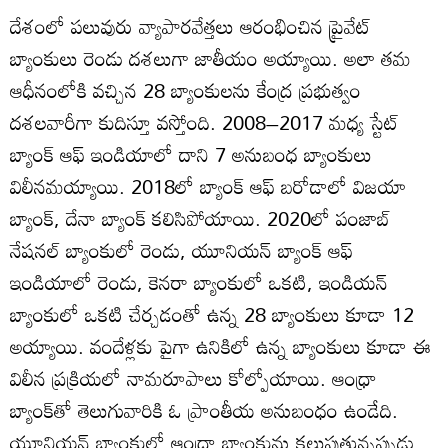
దేశంలో పలువురు వ్యాపారవేత్తలు ఆరంభించిన ప్రైవేట్
బ్యాంకులు రెండు దశలుగా జాతీయం అయ్యాయి. అలా తమ
ఆధీనంలోకి వచ్చిన 28 బ్యాంకులను కేంద్ర ప్రభుత్వం
దశలవారీగా కుదిస్తూ వస్తోంది. 2008–2017 మధ్య స్టేట్
బ్యాంక్ ఆఫ్ ఇండియాలో దాని 7 అనుబంధ బ్యాంకులు
విలీనమయ్యాయి. 2018లో బ్యాంక్ ఆఫ్ బరోడాలో విజయా
బ్యాంక్, దేనా బ్యాంక్ కలిసిపోయాయి. 2020లో పంజాబ్
నేషనల్ బ్యాంకులో రెండు, యూనియన్ బ్యాంక్ ఆఫ్
ఇండియాలో రెండు, కెనరా బ్యాంకులో ఒకటి, ఇండియన్
బ్యాంకులో ఒకటి చేర్చడంతో ఉన్న 28 బ్యాంకులు కూడా 12
అయ్యాయి. వందేళ్లకు పైగా ఉనికిలో ఉన్న బ్యాంకులు కూడా ఈ
విలీన ప్రక్రియలో నామరూపాలు కోల్పోయాయి. ఆంధ్రా
బ్యాంక్‌తో తెలుగువారికి ఓ ప్రాంతీయ అనుబంధం ఉండేది.
యూనియన్ బ్యాంకులో ఆంధ్రా బ్యాంకును కలుపుతున్నప్పుడు