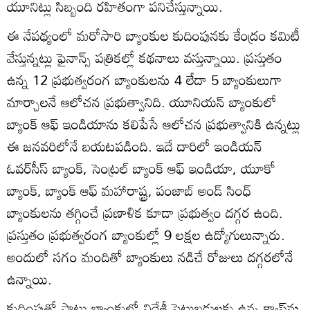
యూనిట్లు సిబ్బంది రహితంగా పనిచేస్తున్నాయి.
ఈ నేపథ్యంలో మరోసారి బ్యాంకుల కుదింపునకు కేంద్రం కమిటీ
వేస్తున్నట్లు ఫైనాన్స్ పత్రికల్లో కథనాలు వస్తున్నాయి. ప్రస్తుతం
ఉన్న 12 ప్రభుత్వరంగ బ్యాంకులను 4 లేదా 5 బ్యాంకులుగా
మార్చాలనే ఆలోచన ప్రభుత్వానిది. యూనియన్ బ్యాంకులో
బ్యాంక్ ఆఫ్ ఇండియాను కలిపేసే ఆలోచన ప్రభుత్వానికి ఉన్నట్లు
ఈ జనవరిలోనే బయటపడింది. ఇదే దారిలో ఇండియన్
ఓవర్‌సీస్ బ్యాంక్, సెంట్రల్ బ్యాంక్ ఆఫ్ ఇండియా, యూకో
బ్యాంక్, బ్యాంక్ ఆఫ్ మహారాష్ట్ర, పంజాబ్ అండ్ సింధ్‌
బ్యాంకులను తగ్గించే ప్రణాళిక కూడా ప్రభుత్వం దగ్గర ఉంది.
ప్రస్తుతం ప్రభుత్వరంగ బ్యాంకుల్లో 9 లక్షల ఉద్యోగులున్నారు.
అందులో సగం మందితో బ్యాంకులు నడిచే రోజులు దగ్గరలోనే
ఉన్నాయి.
కుదింపుతో పాటు బ్యాంకుల్లో విదేశీ పెట్టుబడులకు ఉన్న క్యాప్‌ను