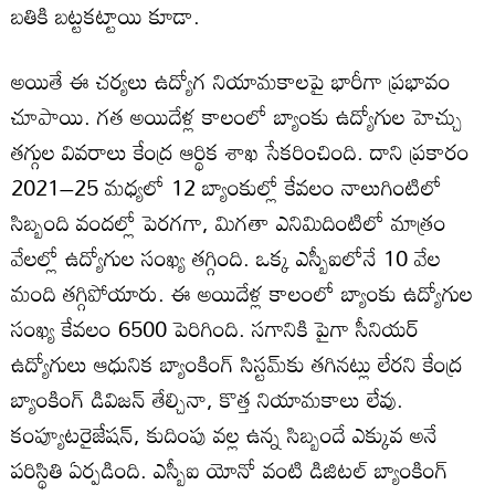
బతికి బట్టకట్టాయి కూడా.
అయితే ఈ చర్యలు ఉద్యోగ నియామకాలపై భారీగా ప్రభావం
చూపాయి. గత అయిదేళ్ల కాలంలో బ్యాంకు ఉద్యోగుల హెచ్చు
తగ్గుల వివరాలు కేంద్ర ఆర్థిక శాఖ సేకరించింది. దాని ప్రకారం
2021–25 మధ్యలో 12 బ్యాంకుల్లో కేవలం నాలుగింటిలో
సిబ్బంది వందల్లో పెరగగా, మిగతా ఎనిమిదింటిలో మాత్రం
వేలల్లో ఉద్యోగుల సంఖ్య తగ్గింది. ఒక్క ఎస్బీఐలోనే 10 వేల
మంది తగ్గిపోయారు. ఈ అయిదేళ్ల కాలంలో బ్యాంకు ఉద్యోగుల
సంఖ్య కేవలం 6500 పెరిగింది. సగానికి పైగా సీనియర్
ఉద్యోగులు ఆధునిక బ్యాంకింగ్ సిస్టమ్‌కు తగినట్లు లేరని కేంద్ర
బ్యాంకింగ్ డివిజన్ తేల్చినా, కొత్త నియామకాలు లేవు.
కంప్యూటరైజేషన్, కుదింపు వల్ల ఉన్న సిబ్బందే ఎక్కువ అనే
పరిస్థితి ఏర్పడింది. ఎస్బీఐ యోనో వంటి డిజిటల్ బ్యాంకింగ్