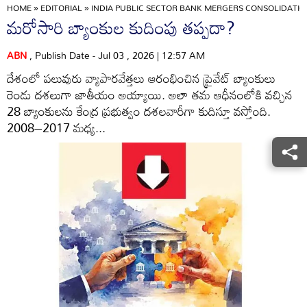
HOME
»
EDITORIAL
»
INDIA PUBLIC SECTOR BANK MERGERS CONSOLIDAT
మరోసారి బ్యాంకుల కుదింపు తప్పదా?
ABN
, Publish Date - Jul 03 , 2026 | 12:57 AM
దేశంలో పలువురు వ్యాపారవేత్తలు ఆరంభించిన ప్రైవేట్ బ్యాంకులు
రెండు దశలుగా జాతీయం అయ్యాయి. అలా తమ ఆధీనంలోకి వచ్చిన
28 బ్యాంకులను కేంద్ర ప్రభుత్వం దశలవారీగా కుదిస్తూ వస్తోంది.
2008–2017 మధ్య...