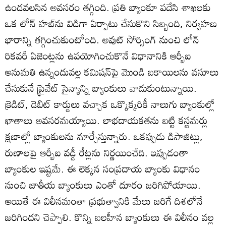
ఉండవలసిన అవసరం తగ్గింది. ప్రతి బ్యాంకూ పదేసి శాఖలకు
ఒక లోన్ హబ్‌ను విడిగా ఏర్పాటు చేసుకొని సిబ్బంది, నిర్వహణ
భారాన్ని తగ్గించుకుంటోంది. అవుట్ సోర్సింగ్ నుంచి లోన్
రికవరీ ఏజెంట్లను ఉపయోగించుకొనే విధానానికి ఆర్బీఐ
అనుమతి ఉన్నందువల్ల కమిషన్‌పై మొండి బకాయిలను వసూలు
చేసుకునే ప్రైవేట్ సైన్యాన్ని బ్యాంకులు వాడుకుంటున్నాయి.
క్రెడిట్, డెబిట్ కార్డులు వచ్చాక ఒక్కొక్కరికీ నాలుగు బ్యాంకుల్లో
ఖాతాలు అవసరమయ్యాయి. లాభదాయకతను బట్టి కస్టమర్లు
క్షణాల్లో బ్యాంకులను మార్చేస్తున్నారు. ఒకప్పుడు డిపాజిట్లు,
రుణాలపై ఆర్బీఐ వడ్డీ రేట్లను నిర్ణయించేది. ఇప్పుడంతా
బ్యాంకుల ఇష్టమే. ఈ లెక్కన సంప్రదాయ బ్యాంకు విధానం
నుంచి జాతీయ బ్యాంకులు ఎంతో దూరం జరిగిపోయాయి.
అయితే ఈ విలీనమంతా ప్రభుత్వానికి మేలు జరిగే దిశలోనే
జరిగిందని చెప్పాలి. కొన్ని బలహీన బ్యాంకులు ఈ విలీనం వల్ల