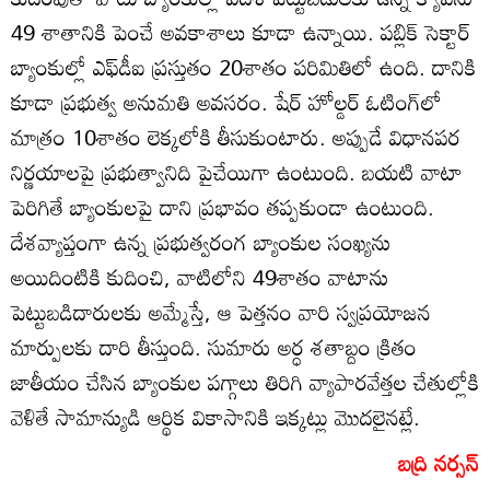
49 శాతానికి పెంచే అవకాశాలు కూడా ఉన్నాయి. పబ్లిక్ సెక్టార్
బ్యాంకుల్లో ఎఫ్‌డీఐ ప్రస్తుతం 20శాతం పరిమితిలో ఉంది. దానికి
కూడా ప్రభుత్వ అనుమతి అవసరం. షేర్ హోల్డర్ ఓటింగ్‌లో
మాత్రం 10శాతం లెక్కలోకి తీసుకుంటారు. అప్పుడే విధానపర
నిర్ణయాలపై ప్రభుత్వానిది పైచేయిగా ఉంటుంది. బయటి వాటా
పెరిగితే బ్యాంకులపై దాని ప్రభావం తప్పకుండా ఉంటుంది.
దేశవ్యాప్తంగా ఉన్న ప్రభుత్వరంగ బ్యాంకుల సంఖ్యను
అయిదింటికి కుదించి, వాటిలోని 49శాతం వాటాను
పెట్టుబడిదారులకు అమ్మేస్తే, ఆ పెత్తనం వారి స్వప్రయోజన
మార్పులకు దారి తీస్తుంది. సుమారు అర్ధ శతాబ్దం క్రితం
జాతీయం చేసిన బ్యాంకుల పగ్గాలు తిరిగి వ్యాపారవేత్తల చేతుల్లోకి
వెళితే సామాన్యుడి ఆర్థిక వికాసానికి ఇక్కట్లు మొదలైనట్లే.
బద్రి నర్సన్