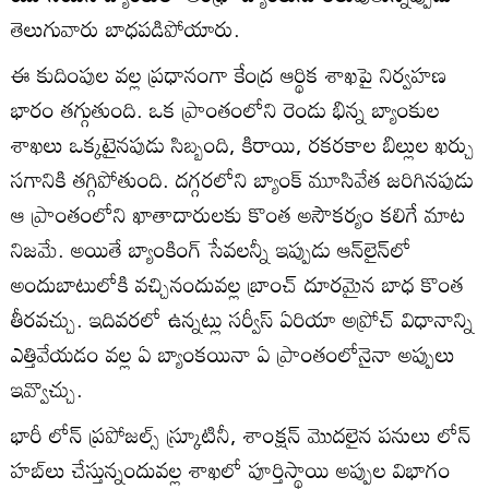
తెలుగువారు బాధపడిపోయారు.
ఈ కుదింపుల వల్ల ప్రధానంగా కేంద్ర ఆర్థిక శాఖపై నిర్వహణ
భారం తగ్గుతుంది. ఒక ప్రాంతంలోని రెండు భిన్న బ్యాంకుల
శాఖలు ఒక్కటైనపుడు సిబ్బంది, కిరాయి, రకరకాల బిల్లుల ఖర్చు
సగానికి తగ్గిపోతుంది. దగ్గరలోని బ్యాంక్ మూసివేత జరిగినపుడు
ఆ ప్రాంతంలోని ఖాతాదారులకు కొంత అసౌకర్యం కలిగే మాట
నిజమే. అయితే బ్యాంకింగ్ సేవలన్నీ ఇప్పుడు ఆన్‌లైన్‌లో
అందుబాటులోకి వచ్చినందువల్ల బ్రాంచ్ దూరమైన బాధ కొంత
తీరవచ్చు. ఇదివరలో ఉన్నట్లు సర్వీస్ ఏరియా అప్రోచ్ విధానాన్ని
ఎత్తివేయడం వల్ల ఏ బ్యాంకయినా ఏ ప్రాంతంలోనైనా అప్పులు
ఇవ్వొచ్చు.
భారీ లోన్ ప్రపోజల్స్ స్క్రూటినీ, శాంక్షన్ మొదలైన పనులు లోన్
హబ్‌లు చేస్తున్నందువల్ల శాఖలో పూర్తిస్థాయి అప్పుల విభాగం