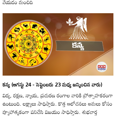
వేయడం మంచిది
కన్య (ఆగస్టు 24 - సెప్టెంబరు 23 మధ్య జన్మించిన వారు)
విద్య, రక్షణ, న్యాయ, ప్రచురణ రంగాల వారికి ప్రోత్సాహకరంగా
ఉంటుంది. లక్ష్యాలు సాధిస్తారు. కొత్త ఆలోచనలు అమలు కోసం
వ్యూహాత్మకంగా పనిచేసి విజయం సాధిస్తారు. శుభవార్త