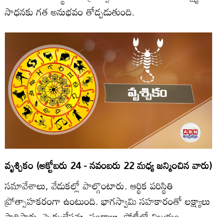
సాధనకు గత అనుభవం తోడ్పడుతుంది.
వృశ్చికం (అక్టోబరు 24 - నవంబరు 22 మధ్య జన్మించిన వారు)
సమావేశాలు, వేడుకల్లో పాల్గొంటారు. ఆర్థిక పరిస్థితి
ప్రోత్సాహకరంగా ఉంటుంది. భాగస్వామి సహకారంతో లక్ష్యాలు
సాధిస్తారు. స్పెక్యులేషన్లు, పందాలు, పోటీల్లో విజయం