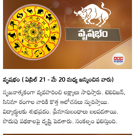
వృషభం ( ఏప్రిల్‌ 21 - మే 20 మధ్య జన్మించిన వారు)
సృజనాత్మకంగా వ్యవహరించి లక్ష్యాలు సాధిస్తారు. టెలివిజన్‌,
సినిమా రంగాల వారికి కొత్త ఆలోచనలు స్ఫురిస్తాయి.
విద్యార్థులకు శుభప్రదం. ప్రేమానుబంధాలు బలపడతాయి.
పొదుపు పథకాలపై దృష్టి పెడతారు. సంకల్పం ఫలిస్తుంది.