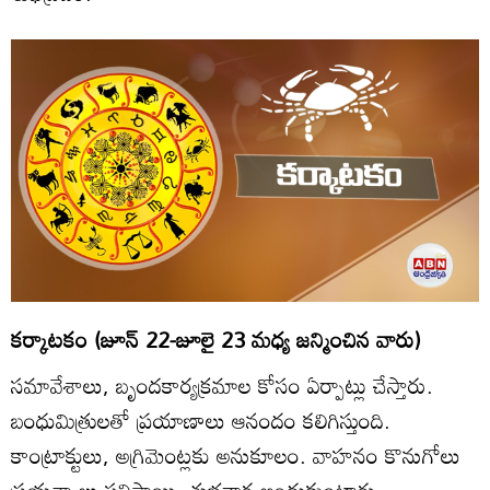
కర్కాటకం (జూన్‌ 22-జూలై 23 మధ్య జన్మించిన వారు)
సమావేశాలు, బృందకార్యక్రమాల కోసం ఏర్పాట్లు చేస్తారు.
బంధుమిత్రులతో ప్రయాణాలు ఆనందం కలిగిస్తుంది.
కాంట్రాక్టులు, అగ్రిమెంట్లకు అనుకూలం. వాహనం కొనుగోలు