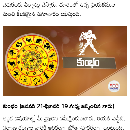
వేడుకలకు ఏర్పాట్లు చేస్తారు. దూరంలో ఉన్న ప్రియతముల
నుంచి కీలకమైన సమాచారం లభిస్తుంది.
కుంభం (జనవరి 21-ఫిబ్రవరి 19 మధ్య జన్మించిన వారు)
ఆర్థిక విషయాల్లో మీ వైఖరిని సమీక్షింకుంటారు. రియల్‌ ఎస్టేట్‌,
నిర్మాణ రంగాల వారికి ఆర్థికంగా ప్రోత్సాహకరంగా ఉంటుంది.