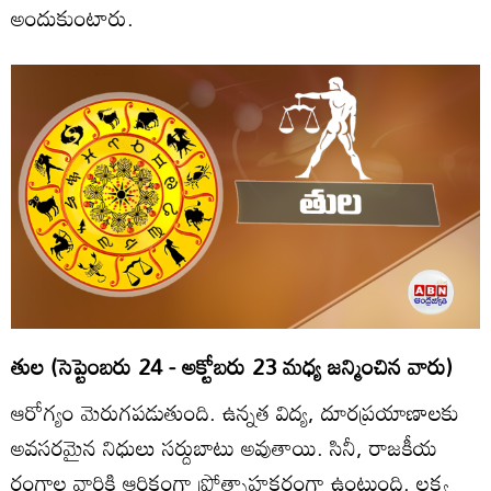
అందుకుంటారు.
తుల (సెప్టెంబరు 24 - అక్టోబరు 23 మధ్య జన్మించిన వారు)
ఆరోగ్యం మెరుగపడుతుంది. ఉన్నత విద్య, దూరప్రయాణాలకు
అవసరమైన నిధులు సర్దుబాటు అవుతాయి. సినీ, రాజకీయ
రంగాల వారికి ఆర్థికంగా ప్రోత్సాహకరంగా ఉంటుంది. లక్ష్య