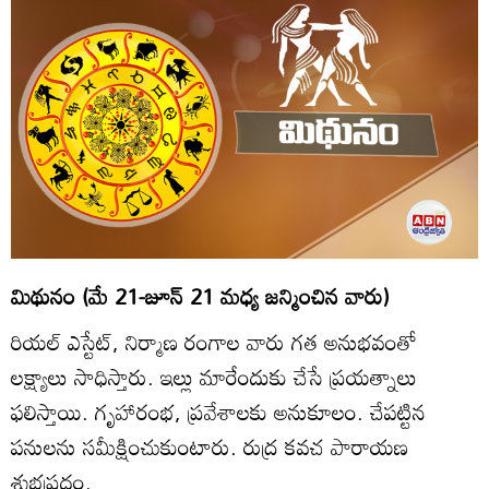
మిథునం (మే 21-జూన్‌ 21 మధ్య జన్మించిన వారు)
రియల్‌ ఎస్టేట్‌, నిర్మాణ రంగాల వారు గత అనుభవంతో
లక్ష్యాలు సాధిస్తారు. ఇల్లు మారేందుకు చేసే ప్రయత్నాలు
ఫలిస్తాయి. గృహారంభ, ప్రవేశాలకు అనుకూలం. చేపట్టిన
పనులను సమీక్షించుకుంటారు. రుద్ర కవచ పారాయణ
శుభప్రదం.