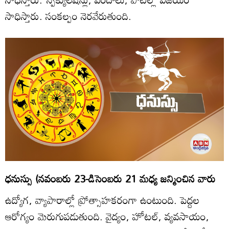
సాధిస్తారు. సంకల్పం నెరవేరుతుంది.
ధనుస్సు (నవంబరు 23-డిసెంబరు 21 మధ్య జన్మించిన వారు
ఉద్యోగ, వ్యాపారాల్లో ప్రోత్సాహకరంగా ఉంటుంది. పెద్దల
ఆరోగ్యం మెరుగుపడుతుంది. వైద్యం, హోటల్‌, వ్యవసాయం,