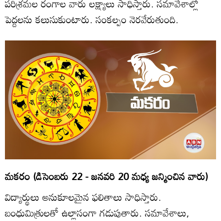
పరిశ్రమల రంగాల వారు లక్ష్యాలు సాధిస్తారు. సమావేశాల్లో
పెద్దలను కలుసుకుంటారు. సంకల్పం నెరవేరుతుంది.
మకరం (డిసెంబరు 22 - జనవరి 20 మధ్య జన్మించిన వారు)
విద్యార్థులు అనుకూలమైన ఫలితాలు సాధిస్తారు.
బంధుమిత్రులతో ఉల్లాసంగా గడుపుతారు. సమావేశాలు,