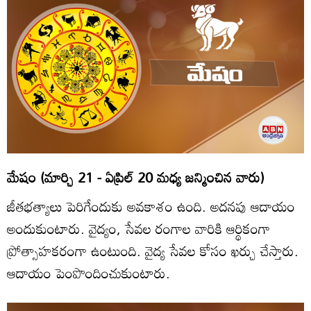
మేషం (మార్చి 21 - ఏప్రిల్‌ 20 మధ్య జన్మించిన వారు)
జీతభత్యాలు పెరిగేందుకు అవకాశం ఉంది. అదనపు ఆదాయం
అందుకుంటారు. వైద్యం, సేవల రంగాల వారికి ఆర్థికంగా
ప్రోత్సాహకరంగా ఉంటుంది. వైద్య సేవల కోసం ఖర్చు చేస్తారు.
ఆదాయం పెంపొందించుకుంటారు.