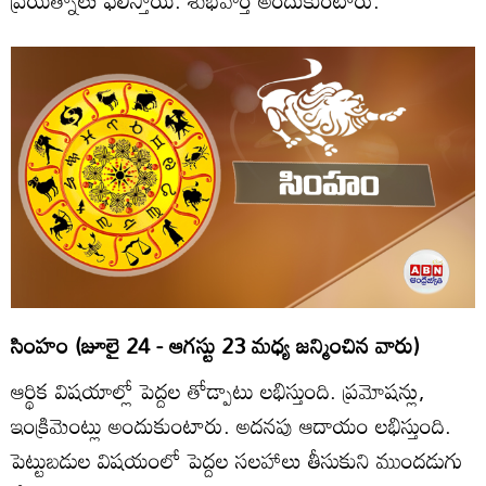
ప్రయత్నాలు ఫలిస్తాయి. శుభవార్త అందుకుంటారు.
సింహం (జూలై 24 - ఆగస్టు 23 మధ్య జన్మించిన వారు)
ఆర్థిక విషయాల్లో పెద్దల తోడ్పాటు లభిస్తుంది. ప్రమోషన్లు,
ఇంక్రిమెంట్లు అందుకుంటారు. అదనపు ఆదాయం లభిస్తుంది.
పెట్టుబడుల విషయంలో పెద్దల సలహాలు తీసుకుని ముందడుగు