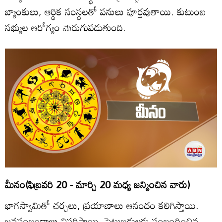
బ్యాంకులు, ఆర్థిక సంస్థలతో పనులు పూర్తవుతాయి. కుటుంబ
సభ్యుల ఆరోగ్యం మెరుగుపడుతుంది.
మీనం(ఫిబ్రవరి 20 - మార్చి 20 మధ్య జన్మించిన వారు)
భాగస్వామితో చర్చలు, ప్రయాణాలు ఆనందం కలిగిస్తాయి.
జనసంబంధాలు విస్తరిస్తాయి. పెట్టుబడులకు సంబంధించిన