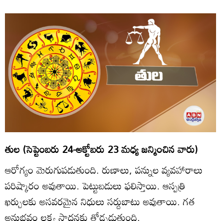
తుల (సెప్టెంబరు 24-అక్టోబరు 23 మధ్య జన్మించిన వారు)
ఆరోగ్యం మెరుగుపడుతుంది. రుణాలు, పన్నుల వ్యవహారాలు
పరిష్కారం అవుతాయి. పెట్టుబడులు ఫలిస్తాయి. ఆస్పత్రి
ఖర్చులకు అసవరమైన నిధులు సర్దుబాటు అవుతాయి. గత
అనుభవం లక్ష్య సాధనకు తోడ్పడుతుంది.