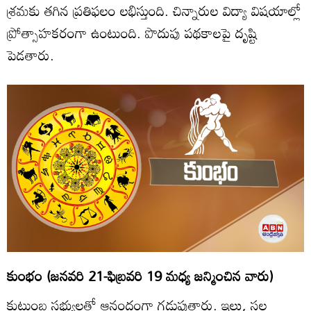
శ్రమకు తగిన ప్రతిఫలం లభిస్తుంది. చిన్నారుల విద్యా విషయాల్లో
ప్రోత్సాహకరంగా ఉంటుంది. పొదుపు పథకాలపై దృష్టి
పెడతారు.
కుంభం (జనవరి 21-ఫిబ్రవరి 19 మధ్య జన్మించిన వారు)
కుటుంబ సభ్యులతో ఆనందంగా గడుపుతారు. ఇల్లు, స్థల