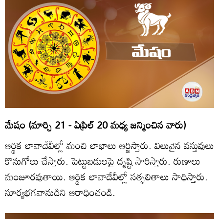
మేషం (మార్చి 21 - ఏప్రిల్‌ 20 మధ్య జన్మించిన వారు)
ఆర్థిక లావాదేవీల్లో మంచి లాభాలు ఆర్జిస్తారు. విలువైన వస్తువులు
కొనుగోలు చేస్తారు. పెట్టుబడులపై దృష్టి సారిస్తారు. రుణాలు
మంజూరవుతాయి. ఆర్థిక లావాదేవీల్లో సత్ఫలితాలు సాధిస్తారు.
సూర్యభగవానుడిని ఆరాధించండి.