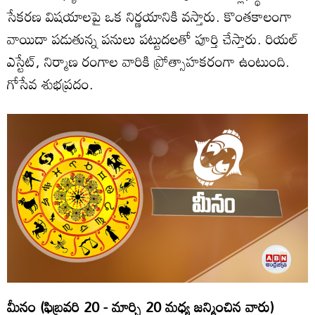
సేకరణ విషయాలపై ఒక నిర్ణయానికి వస్తారు. కొంతకాలంగా
వాయిదా పడుతున్న పనులు పట్టుదలతో పూర్తి చేస్తారు. రియల్‌
ఎస్టేట్‌, నిర్మాణ రంగాల వారికి ప్రోత్సాహకరంగా ఉంటుంది.
గోసేవ శుభప్రదం.
మీనం (ఫిబ్రవరి 20 - మార్చి 20 మధ్య జన్మించిన వారు)