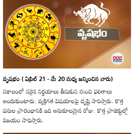
వృషభం ( ఏప్రిల్‌ 21 - మే 20 మధ్య జన్మించిన వారు)
సకాలంలో సరైన నిర్ణయాలు తీసుకుని మంచి ఫలితాలు
అందుకుంటారు. వ్యక్తిగత విషయాలపై దృష్టి సారిస్తారు. కొత్త
పనుల ప్రారంభానికి ఇది అనుకూలమైన రోజు. కొత్త ప్రాజెక్టుల్లో
విజయం సాధిస్తారు.