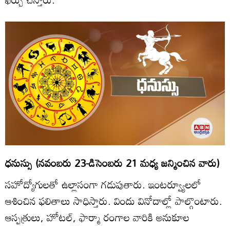
ధనుస్సు (నవంబరు 23-డిసెంబరు 21 మధ్య జన్మించిన వారు)
సహోద్యోగులతో ఉల్లాసంగా గడుపుతారు. ఇంటర్వ్యూలలో
ఆశించిన ఫలితాలు సాధిస్తారు. విందు వినోదాల్లో పాల్గొంటారు.
ఆస్పత్రులు, హోటల్‌, ఫార్మా రంగాల వారికి అనుకూల