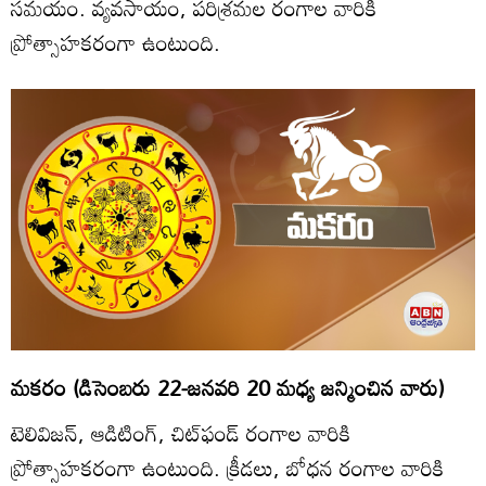
సమయం. వ్యవసాయం, పరిశ్రమల రంగాల వారికి
ప్రోత్సాహకరంగా ఉంటుంది.
మకరం (డిసెంబరు 22-జనవరి 20 మధ్య జన్మించిన వారు)
టెలివిజన్‌, ఆడిటింగ్‌, చిట్‌ఫండ్‌ రంగాల వారికి
ప్రోత్సాహకరంగా ఉంటుంది. క్రీడలు, బోధన రంగాల వారికి