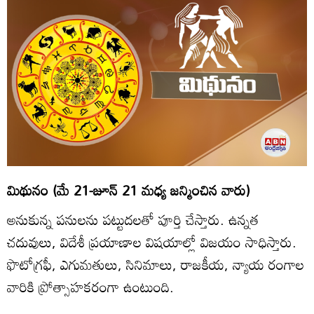
మిథునం (మే 21-జూన్‌ 21 మధ్య జన్మించిన వారు)
అనుకున్న పనులను పట్టుదలతో పూర్తి చేస్తారు. ఉన్నత
చదువులు, విదేశీ ప్రయాణాల విషయాల్లో విజయం సాధిస్తారు.
ఫొటోగ్రఫీ, ఎగుమతులు, సినిమాలు, రాజకీయ, న్యాయ రంగాల
వారికి ప్రోత్సాహకరంగా ఉంటుంది.