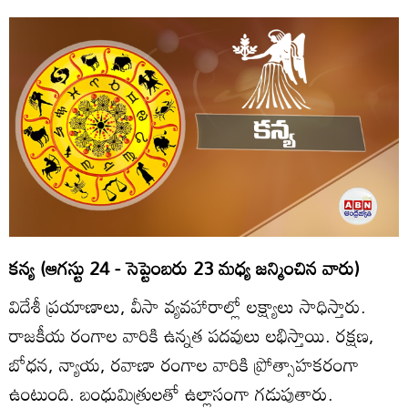
కన్య (ఆగస్టు 24 - సెప్టెంబరు 23 మధ్య జన్మించిన వారు)
విదేశీ ప్రయాణాలు, వీసా వ్యవహారాల్లో లక్ష్యాలు సాధిస్తారు.
రాజకీయ రంగాల వారికి ఉన్నత పదవులు లభిస్తాయి. రక్షణ,
బోధన, న్యాయ, రవాణా రంగాల వారికి ప్రోత్సాహకరంగా
ఉంటుంది. బంధుమిత్రులతో ఉల్లాసంగా గడుపుతారు.