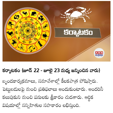
కర్కాటకం (జూన్‌ 22 - జూలై 23 మధ్య జన్మించిన వారు)
బృందకార్యక్రమాలు, సమావేశాల్లో కీలకపాత్ర పోషిస్తారు.
పెట్టుబడులపై మంచి ప్రతిఫలాలు అందుకుంటారు. అందరినీ
కలుపుకుని మంచి పనులకు శ్రీకారం చుడతారు. ఆర్థిక
విషయాల్లో సన్నిహితుల సహకారం లభిస్తుంది.