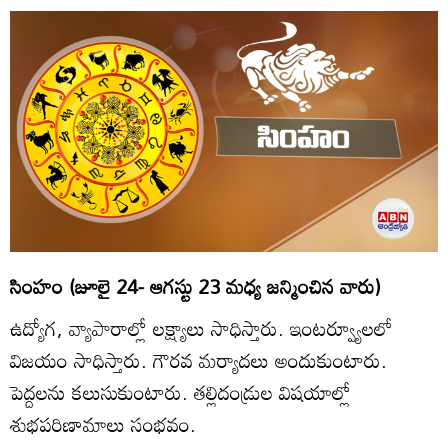
సింహం (జూలై 24- ఆగస్టు 23 మధ్య జన్మించిన వారు)
ఉద్యోగ, వ్యాపారాల్లో లక్ష్యాలు సాధిస్తారు. ఇంటర్వ్యూలలో
విజయం సాధిస్తారు. గౌరవ మర్యాదలు అందుకుంటారు.
పెద్దలను కలుసుకుంటారు. తల్లిదండ్రుల విషయాల్లో
శుభపరిణామాలు సంభవం.