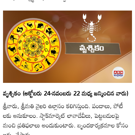
వృశ్చికం (అక్టోబరు 24-నవంబరు 22 మధ్య జన్మించిన వారు)
శ్రీవారు, శ్రీమతి వైఖరి ఉల్లాసం కలిగిస్తుంది. పందాలు, పోటీ
లకు అనుకూలం. స్టాక్‌మార్కెట్‌ లావాదేవీలు, పెట్టబడులపై
మంచి ప్రతిఫలాలు అందుకుంటారు. బృందకార్యక్రమాల కోసం
ఖర్చు చేస్తారు.