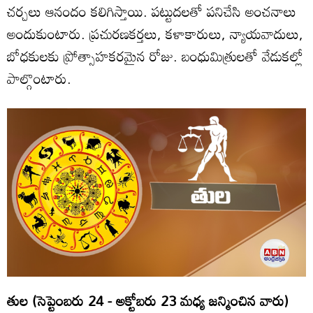
చర్చలు ఆనందం కలిగిస్తాయి. పట్టుదలతో పనిచేసి అంచనాలు
అందుకుంటారు. ప్రచురణకర్తలు, కళాకారులు, న్యాయవాదులు,
బోధకులకు ప్రోత్సాహకరమైన రోజు. బంధుమిత్రులతో వేడుకల్లో
పాల్గొంటారు.
తుల (సెప్టెంబరు 24 - అక్టోబరు 23 మధ్య జన్మించిన వారు)