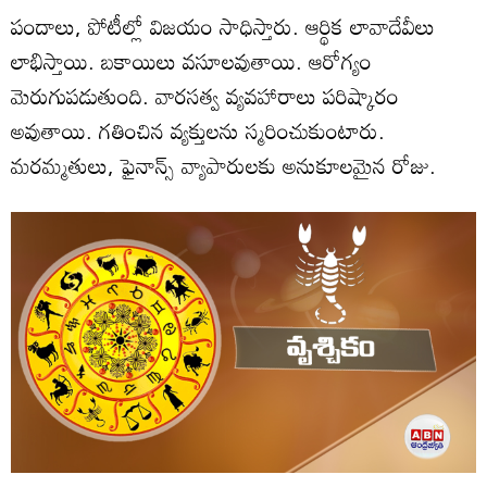
పందాలు, పోటీల్లో విజయం సాధిస్తారు. ఆర్థిక లావాదేవీలు
లాభిస్తాయి. బకాయిలు వసూలవుతాయి. ఆరోగ్యం
మెరుగుపడుతుంది. వారసత్వ వ్యవహారాలు పరిష్కారం
అవుతాయి. గతించిన వ్యక్తులను స్మరించుకుంటారు.
మరమ్మతులు, ఫైనాన్స్‌ వ్యాపారులకు అనుకూలమైన రోజు.