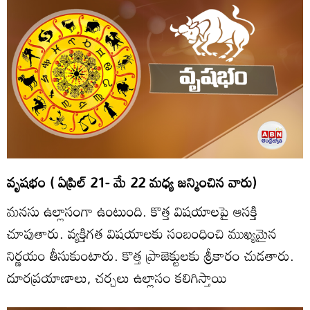
వృషభం ( ఏప్రిల్‌ 21- మే 22 మధ్య జన్మించిన వారు)
మనసు ఉల్లాసంగా ఉంటుంది. కొత్త విషయాలపై ఆసక్తి
చూపుతారు. వ్యక్తిగత విషయాలకు సంబంధించి ముఖ్యమైన
నిర్ణయం తీసుకుంటారు. కొత్త ప్రాజెక్టులకు శ్రీకారం చుడతారు.
దూరప్రయాణాలు, చర్చలు ఉల్లాసం కలిగిస్తాయి