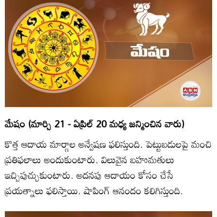
మేషం (మార్చి 21 - ఏప్రిల్‌ 20 మధ్య జన్మించిన వారు)
కొత్త ఆదాయ మార్గాల అన్వేషణ ఫలిస్తుంది. పెట్టుబడులపై మంచి
ప్రతిఫలాలు అందుకుంటారు. విలువైన బహుమతులు
ఇచ్చిపుచ్చుకుంటారు. అదనపు ఆదాయం కోసం చేసే
ప్రయత్నాలు ఫలిస్తాయి. షాపింగ్‌ ఆనందం కలిగిస్తుంది.