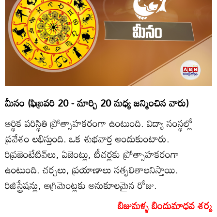
మీనం (ఫిబ్రవరి 20 - మార్చి 20 మధ్య జన్మించిన వారు)
ఆర్థిక పరిస్థితి ప్రోత్సాహకరంగా ఉంటుంది. విద్యా సంస్థల్లో
ప్రవేశం లభిస్తుంది. ఒక శుభవార్త అందుకుంటారు.
రిప్రజెంటేటివ్‌లు, ఏజెంట్లు, టీచర్లకు ప్రోత్సాహకరంగా
ఉంటుంది. చర్చలు, ప్రయాణాలు సత్ఫలితాలనిస్తాయి.
రిజిస్ట్రేషన్లు, అగ్రిమెంట్లకు అనుకూలమైన రోజు.
బిజుమళ్ళ బిందుమాధవ శర్మ