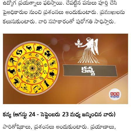
ఉద్యోగ ప్రయత్నాలు ఫలిస్తాయి. చేపట్టిన పనులు పూర్తి చేసి
పైఅధికారుల నుంచి ప్రశంసలు అందుకుంటారు. ప్రముఖులను
కలుసుకుంటారు. వారి సహకారంతో పురోగతి సాధిస్తారు.
కన్య (ఆగస్టు 24 - సెప్టెంబరు 23 మధ్య జన్మించిన వారు)
పారితోషికాలు, ప్రశంసలు అందుకుంటారు. ప్రయాణాలు,