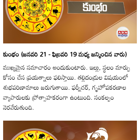
కుంభం (జనవరి 21 - ఫిబ్రవరి 19 మధ్య జన్మించిన వారు)
ముఖ్యమైన సమాచారం అందుకుంటారు. ఇల్లు, స్థలం మార్పు
కోసం చేస ప్రయత్నాలు ఫలిస్తాయి. తల్లిదండ్రుల విషయంలో
శుభపరిణామాలు జరుగుతాయి. ఫర్నీచర్‌, గృహోపకరణాల
వ్యాపారులకు ప్రోత్సాహకరంగా ఉంటుంది. సంకల్పం
నెరవేరుతుంది.