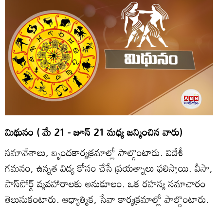
మిథునం ( మే 21 - జూన్‌ 21 మధ్య జన్మించిన వారు)
సమావేశాలు, బృందకార్యక్రమాల్లో పాల్గొంటారు. విదేశీ
గమనం, ఉన్నత విద్య కోసం చేసే ప్రయత్నాలు ఫలిస్తాయి. వీసా,
పాస్‌పోర్డ్‌ వ్యవహారాలకు అనుకూలం. ఒక రహస్య సమాచారం
తెలుసుకంటారు. ఆధ్యాత్మిక, సేవా కార్యక్రమాల్లో పాల్గొంటారు.