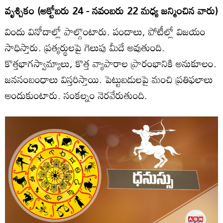
వృశ్చికం (అక్టోబరు 24 - నవంబరు 22 మధ్య జన్మించిన వారు)
విందు వినోదాల్లో పాల్గొంటారు. పందాలు, పోటీల్లో విజయం
సాధిస్తారు. ప్రత్యర్థులపై గెలుపు మీదే అవుతుంది.
కొత్తభాగస్వామ్యాలు, కొత్త వ్యాపారాల ప్రారంభానికి అనుకూలం.
జనసంబంధాలు విస్తరిస్తాయి. పెట్టుబడులపై మంచి ప్రతిఫలాలు
అందుకుంటారు. సంకల్నం నెరవేరుతుంది.