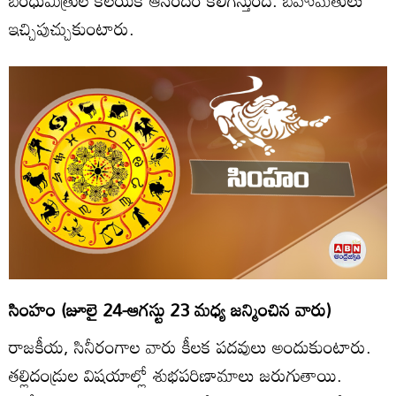
బంధుమిత్రుల కలయిక ఆనందం కలిగిస్తుంది. బహుమతులు
ఇచ్చిపుచ్చుకుంటారు.
సింహం (జూలై 24-ఆగస్టు 23 మధ్య జన్మించిన వారు)
రాజకీయ, సినీరంగాల వారు కీలక పదవులు అందుకుంటారు.
తల్లిదండ్రుల విషయాల్లో శుభపరిణామాలు జరుగుతాయి.