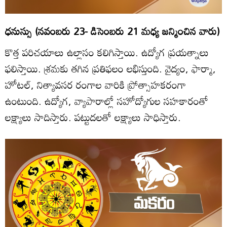
ధనుస్సు (నవంబరు 23- డిసెంబరు 21 మధ్య జన్మించిన వారు)
కొత్త పరిచయాలు ఉల్లాసం కలిగిస్తాయి. ఉద్యోగ ప్రయత్నాలు
ఫలిస్తాయి. శ్రమకు తగిన ప్రతిఫలం లభిస్తుంది. వైద్యం, ఫార్మా,
హోటల్‌, నిత్యావసర రంగాల వారికి ప్రోత్సాహకరంగా
ఉంటుంది. ఉద్యోగ, వ్యాపారాల్లో సహోద్యోగుల సహకారంతో
లక్ష్యాలు సాదిస్తారు. పట్టుదలతో లక్ష్యాలు సాధిస్తారు.