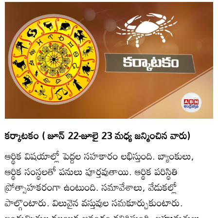
కర్కాటకం ( జూన్‌ 22-జూలై 23 మధ్య జన్మించిన వారు)
ఆర్థిక విషయాల్లో పెద్దల సహకారం లభిస్తుంది. బ్యాంకులు,
ఆర్థిక సంస్థలతో పనులు పూర్తవుతాయి. ఆర్థిక పరిస్థితి
ప్రోత్సాహకరంగా ఉంటుంది. సమావేశాలు, వేడుకల్లో
పాల్గొంటారు. విలువైన వస్తువుల సమకూర్చుకుంటారు.