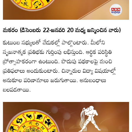
మకరం (డిసెంబరు 22-జనవరి 20 మధ్య జన్మించిన వారు)
కుటుంబ సభ్యులతో వేడుకల్లో పాల్గొంటారు. మీలోని
సృజనాత్మక ప్రతిభకు గుర్తింపు లభిస్తుంది. ఆర్థిక పరిస్థితి
ప్రోత్సాహకరంగా ఉంటుంది. పొదుపు పథకాలపై మంచి
ప్రతిఫలాలు అందుకుంటారు. చిన్నారుల విద్యా విషయాల్లో
అనుకూల పరిణామాలు జరుగుతాయి. అనుబంధాలు
బలపడతాయి.