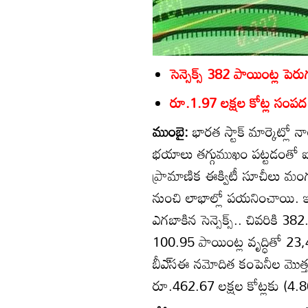
సెన్సెక్స్‌ 382 పాయింట్ల పెర
రూ.1.97 లక్షల కోట్ల సంపద వ
ముంబై:
భారత స్టాక్‌ మార్కెట్ల
భయాలు తగ్గుముఖం పట్టడంతో ఐట
ప్రామాణిక ఈక్విటీ సూచీలు మం
నుంచి లాభాల్లో పయనించాయి. ఇం
ఎగబాకిన సెన్సెక్స్‌.. చివరికి 3
100.95 పాయింట్ల వృద్ధితో 23,
బీఎ్‌సఈ నమోదిత కంపెనీల మొత్తం మ
రూ.462.67 లక్షల కోట్లకు (4.86 