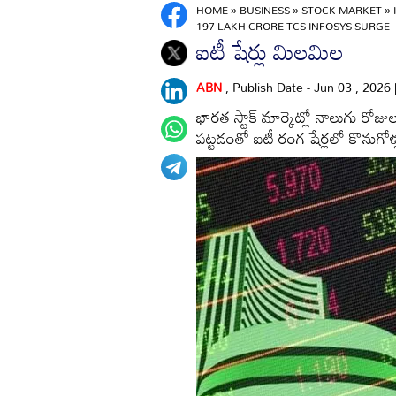
HOME
»
BUSINESS
»
STOCK MARKET
»
197 LAKH CRORE TCS INFOSYS SURGE
ఐటీ షేర్లు మిలమిల
ABN
, Publish Date - Jun 03 , 2026
భారత స్టాక్‌ మార్కెట్లో నాలుగు ర
పట్టడంతో ఐటీ రంగ షేర్లలో కొనుగోళ్