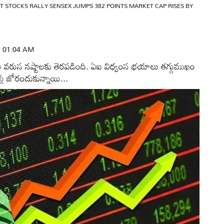
IT STOCKS RALLY SENSEX JUMPS 382 POINTS MARKET CAP RISES BY
 | 01:04 AM
ోజుల వరుస నష్టాలకు తెరపడింది. ఏఐ విధ్వంస భయాలు తగ్గుముఖం
లు జోరందుకున్నాయి...