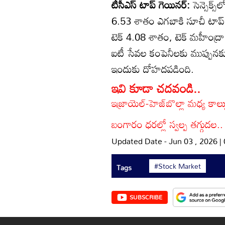
టీసీఎస్‌ టాప్‌ గెయినర్‌:
సెన్సెక్
6.53 శాతం ఎగబాకి సూచీ టాప్‌ గె
టెక్‌ 4.08 శాతం, టెక్‌ మహీంద
ఐటీ సేవల కంపెనీలకు ముప్పు
ఇందుకు దోహదపడింది.
ఇవి కూడా చదవండి..
ఇజ్రాయెల్-హెజ్‌బొల్లా మధ్య కా
బంగారం ధరల్లో స్వల్ప తగ్గుదల
Updated Date - Jun 03 , 2026 
#Stock Market
Tags
SUBSCRIBE