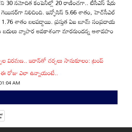
స్‌లోని 30 నమోదిత కంపెనీల్లో 20 రాణించగా.. టీసీఎస్‌ షేరు
యినర్‌గా నిలిచింది. ఇన్ఫోసిస్‌ 5.66 శాతం, హెచ్‌సీఎల్‌
్రా 1.76 శాతం బలపడ్డాయి. ప్రస్తుత ఏఐ బూమ్‌ సంప్రదాయ
నకు బదులు వ్యాపార అవకాశంగా మారనుందన్న ఆశావహం
ల్పుల విరమణ.. ఇరాన్‌తో చర్చలు సానుకూలం: ట్రంప్
.. ఈ రోజు ఎలా ఉన్నాయంటే..
| 01:04 AM