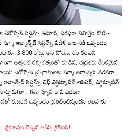
‌):
ఏరోస్పేస్‌ సిస్టమ్స్‌ తయారీ, సరఫరా నిమిత్తం రోల్స్‌-
గ్మా అడ్వాన్స్‌డ్‌ సిస్టమ్స్‌ ఏడేళ్ల కాలానికి ఒప్పందం
లువ రూ.3,800 కోట్లు అని సోమవారం కంపెనీ
ాగంగా అత్యంత కచ్చితత్వంతో కూడిన, భద్రతకు కీలకమైన
యిస్‌ ఏరోస్పేస్‌ ప్రోగ్రామ్‌లకు సిగ్మా అడ్వాన్స్‌డ్‌ సరఫరా
స్‌డ్‌ సిస్టమ్స్‌ చీఫ్‌ ఎగ్జిక్యూటివ్‌ ఆఫీసర్‌, ఎగ్జిక్యూటివ్‌
దిండి మాట్లాడుతూ.. తమ వ్యూహం ఏ విధంగా
్‌సతో కుదిరిన ఒప్పందం ప్రతిబింబిస్తుందని తెలిపారు.
. క్షమాపణ చెప్పిన ఆసీస్ క్రికెటర్!