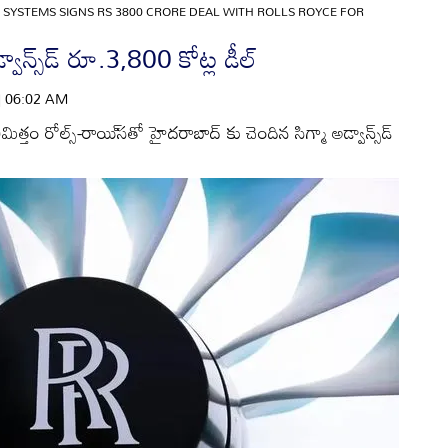
SYSTEMS SIGNS RS 3800 CRORE DEAL WITH ROLLS ROYCE FOR
్వాన్స్‌డ్‌ రూ.3,800 కోట్ల డీల్‌
 | 06:02 AM
మిత్తం రోల్స్‌-రాయి్‌సతో హైదరాబాద్‌ కు చెందిన సిగ్మా అడ్వాన్స్‌డ్‌