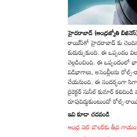
హైదరాబాద్‌ (ఆంధ్రజ్యోతి బిజినెస్
రాయి్‌సతో హైదరాబాద్‌ కు చెందిన సి
కుదుర్చుకుంది. ఈ ఒప్పందం వి
వెల్లడించింది. ఈ ఒప్పందంలో భ
విడిభాగాలు, అసెంబ్లీలను రోల్స్‌-రా
చేయనుంది. ఈ సందర్భంగా సిగ్మా అడ్వాన్
డైరెక్టర్‌ సునీల్‌ కుమార్‌ కలి
రూపుదిద్దుకుంటుందో రోల్స్‌-రాయి
ఇవి కూడా చదవండి
ఆంధ్ర నెట్‌ బౌలర్‌కు తీవ్ర గాయం.