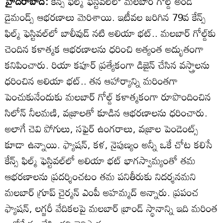
హైదరాబాద్‌:
కేన్స్‌ ఫిల్మ్‌ ఫెస్టివల్‌లో మలబార్‌ గోల్డ్‌ అండ్‌
డైమండ్స్‌ ఆభరణాలు మెరిశాయి. ఇటీవల జరిగిన 79వ కేన్స్‌
ఫిల్మ్‌ ఫెస్టివల్‌లో బాలీవుడ్‌ నటి అలియా భట్‌.. మలబార్‌ గోల్డ్‌కు
చెందిన కళాత్మక ఆభరణాలను ధరించి అత్యంత అద్భుతంగా
కనిపించారు. రియా కపూర్‌ ప్రత్యేకంగా డిజైన్‌ చేసిన వస్త్రాలను
ధరించిన అలియా భట్‌.. తన ఆహార్యాన్ని మరింతగా
పెంచుకునేందుకు మలబార్‌ గోల్డ్‌ కళాత్మకంగా రూపొందించిన
సిలోన్‌ నీలమణి, వజ్రాలతో కూడిన ఆభరణాలను ధరించారు.
అలాగే చెవి పోగులు, సఫైర్‌ ఉంగరాలు, వజ్రాల పెండెంట్స్‌
కూడా ఉన్నాయి. ఫ్యాషన్‌, కళ, నైపుణ్యం అన్నీ ఒకే చోట కలిసే
కేన్స్‌ ఫిల్మ్‌ ఫెస్టివల్‌లో అలియా భట్‌ భాగస్వామ్యంతో తమ
ఆభరణాలను ప్రదర్శించటం తమ పనితీరుకు నిదర్శనమని
మలబార్‌ గ్రూప్‌ చైర్మన్‌ ఎంపీ అహమ్మద్‌ అన్నారు. ప్రపంచ
ఫ్యాషన్‌, లగ్జరీ వేదికలపై మలబార్‌ బ్రాండ్‌ స్థానాన్ని ఇది మరింత