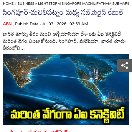
HOME
»
BUSINESS
»
LIGHTSTORM SINGAPORE MACHILIPATNAM SUBMARINE 
సింగపూర్‌-మచిలీపట్నం మధ్య సబ్‌మెరైన్‌ కేబుల్‌
ABN
, Publish Date - Jul 03 , 2026 | 02:59 AM
భారత తూర్పు తీరం నుంచి ఆగ్నేయాసియా దేశాలకు ఏఐ కనెక్టివిటీ
మరింత వేగం పుంజుకోనుంది. సింగపూర్‌, మలేషియా, భారత తూర్పు
తీరంలోని...