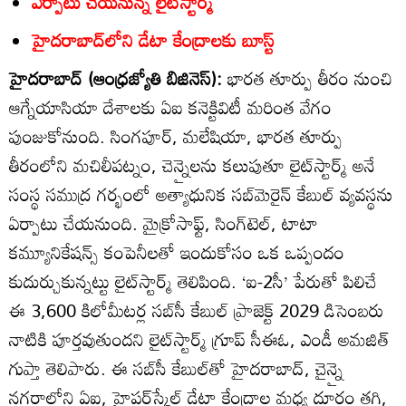
ఏర్పాటు చేయనున్న లైట్‌స్టార్మ్‌
హైదరాబాద్‌లోని డేటా కేంద్రాలకు బూస్ట్‌
హైదరాబాద్‌ (ఆంధ్రజ్యోతి బిజినెస్‌):
భారత తూర్పు తీరం నుంచి
ఆగ్నేయాసియా దేశాలకు ఏఐ కనెక్టివిటీ మరింత వేగం
పుంజుకోనుంది. సింగపూర్‌, మలేషియా, భారత తూర్పు
తీరంలోని మచిలీపట్నం, చెన్నైలను కలుపుతూ లైట్‌స్టార్మ్‌ అనే
సంస్థ సముద్ర గర్భంలో అత్యాధునిక సబ్‌మెరైన్‌ కేబుల్‌ వ్యవస్థను
ఏర్పాటు చేయనుంది. మైక్రోసాఫ్ట్‌, సింగ్‌టెల్‌, టాటా
కమ్యూనికేషన్స్‌ కంపెనీలతో ఇందుకోసం ఒక ఒప్పందం
కుదుర్చుకున్నట్టు లైట్‌స్టార్మ్‌ తెలిపింది. ‘ఐ-2సీ’ పేరుతో పిలిచే
ఈ 3,600 కిలోమీటర్ల సబ్‌సీ కేబుల్‌ ప్రాజెక్ట్‌ 2029 డిసెంబరు
నాటికి పూర్తవుతుందని లైట్‌స్టార్మ్‌ గ్రూప్‌ సీఈఓ, ఎండీ అమజిత్‌
గుప్తా తెలిపారు. ఈ సబ్‌సీ కేబుల్‌తో హైదరాబాద్‌, చైన్నై
నగరాల్లోని ఏఐ, హైపర్‌స్కేల్‌ డేటా కేంద్రాల మధ్య దూరం తగ్గి,