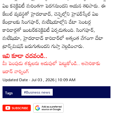
ఏఐ కనెక్టివిటీ మరింతగా పెరగనుందని ఆయన తెలిపారు. ఈ
కేబుల్‌ వ్యవస్థతో హైదరాబాద్‌, చెన్నైల్లోని హైపర్‌స్కేల్‌ ఏఐ
కేంద్రాలకు సింగపూర్‌, మలేషియాల్లోని డేటా సెంటర్ల
కారిడార్లతో ఇంటర్‌కనెక్టివిటీ ఏర్పడుతుంది. సింగపూర్‌,
మలేషియా, హైదరాడాద్‌ కారిడార్‌లో అత్యంత వేగంగా డేటా
ట్రాన్స్‌మిషన్‌ జరుగుతుందని గుప్తా వెల్లడించారు.
ఇవి కూడా చదవండి..
మీ పెంపుడు శక్తులను అదుపులో పెట్టుకోండి.. అమెరికాకు
ఇరాన్ వార్నింగ్
Updated Date - Jul 03 , 2026 | 10:09 AM
#Business news
Tags
SUBSCRIBE