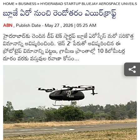
HOME
»
BUSINESS
»
HYDERABAD STARTUP BLUEJAY AEROSPACE UNVEILS G
బ్లూజే ఏరో నుంచి రెండోతరం ఎయిర్‌క్రాఫ్ట్‌
ABN
, Publish Date - May 27 , 2026 | 05:25 AM
హైదరాబాద్‌కు చెందిన డీప్‌ టెక్‌ స్టార్టప్‌ బ్లూజే ఏరోస్పేస్‌ మరో సరికొత్త
విమానాన్ని ఆవిష్కరించింది. ‘జెన్‌ 2’ పేరుతో ఆవిష్కరించిన ఈ
ప్రోటోటైప్‌ విమానాన్ని పట్టణ, గ్రామీణ ప్రాంతాల్లో 10 కిలోమీటర్ల
దూరం వరకు వస్తువుల రవాణా కోసం...