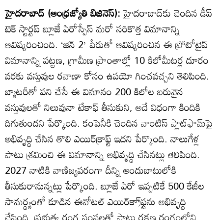
హైదరాబాద్‌ (ఆంధ్రజ్యోతి బిజినెస్‌):
హైదరాబాద్‌కు చెందిన డీప్‌
టెక్‌ స్టార్టప్‌ బ్లూజే ఏరోస్పేస్‌ మరో సరికొత్త విమానాన్ని
ఆవిష్కరించింది. ‘జెన్‌ 2’ పేరుతో ఆవిష్కరించిన ఈ ప్రోటోటైప్‌
విమానాన్ని పట్టణ, గ్రామీణ ప్రాంతాల్లో 10 కిలోమీటర్ల దూరం
వరకు వస్తువుల రవాణా కోసం ఉపయో గించవచ్చని తెలిపింది.
బ్యాటరీతో పని చేసే ఈ విమానం 200 కిలోల బరువైన
వస్తువులతో నిలువునా టేకాఫ్‌ తీసుకుని, అదే విధంగా కిందికి
దిగుతుందని పేర్కొంది. కంపెనీకి చెందిన వాంటిస్‌ ప్లాట్‌ఫామ్‌పై
అభివృద్ధి చేసిన తొలి ఎయిర్‌క్రాఫ్ట్‌ ఇదని పేర్కొంది. నాలుగేళ్ల
పాటు శ్రమించి ఈ విమానాన్ని అభివృద్ధి చేసినట్లు తెలిపింది.
2027 నాటికి వాణిజ్యపరంగా దీన్ని అందుబాటులోకి
తీసుకురానున్నట్లు పేర్కొంది. బ్లూజే ఏరో ఇప్పటికే 500 కేజీల
సామర్థ్యంతో కూడిన ఈవోటల్‌ ఎయిర్‌క్రా్‌ఫ్టను అభివృద్ధి
చేసింది. ప్రభుత్వ రంగ సంస్థలతో పాటు రక్షణ రంగంలోని