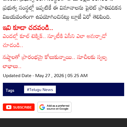
ప్రభుత్వ సంస్థల్లో ఇప్పటికే ఈ విమానాలను పైలెట్‌ ప్రాతిపదికన
విజయవంతంగా ఉపయోగించినట్లు బ్లూజే ఏరో తెలిపింది.
ఇవి కూడా చదవండి..
ఎండల్లో కూల్ టెక్నిక్.. స్కూటీకి ఏసీని ఎలా అమర్చాడో
చూడండి..
నష్టాలతో ప్రారంభమై కోలుకున్నాయి.. సూచీలకు స్వల్ప
లాభాలు..
Updated Date - May 27 , 2026 | 05:25 AM
#Telugu News
Tags
SUBSCRIBE