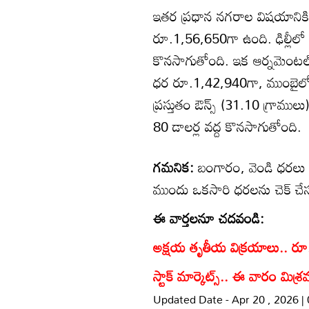
ఇతర ప్రధాన నగరాల విషయానికి వస్
రూ.1,56,650గా ఉంది. ఢిల్లీల
కొనసాగుతోంది. ఇక ఆర్నమెంటల్
ధర రూ.1,42,940గా, ముంబైలో 
ప్రస్తుతం ఔన్స్ (31.10 గ్రాముల
80 డాలర్ల వద్ద కొనసాగుతోంది.
గమనిక:
బంగారం, వెండి ధరలు ఎ
ముందు ఒకసారి ధరలను చెక్ చే
ఈ వార్తలనూ చదవండి:
అక్షయ తృతీయ విక్రయాలు.. రూ.2
స్టాక్ మార్కెట్స్.. ఈ వారం మి
Updated Date - Apr 20 , 2026 