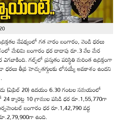
 20
 ఉద్రిక్తతల నేపథ్యంలో గత వారం బంగారం, వెండి ధరలు
దేశంలో మేలిమి బంగారం ధర దాదాపు రూ.3 వేల మేర
ఎగబాకింది. గల్ఫ్‌లో ప్రస్తుతం పరిస్థితి మరింత ఉద్రిక్తంగా
 ధరలు తీవ్ర హెచ్చుతగ్గులకు లోనయ్యే అవకాశం ఉందని
ు.
కారం, నేడు (ఏప్రిల్ 20) ఉదయం 6.30 గంటల సమయంలో
ో 24 క్యారెట్ల 10 గ్రాముల పసిడి ధర రూ.1,55,770గా
ుల ఆర్నమెంటల్ బంగారం ధర రూ.1,42,790 వద్ద
 రూ.2,79,900గా ఉంది.