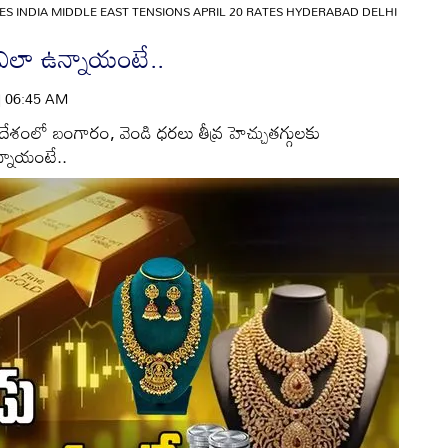
ES INDIA MIDDLE EAST TENSIONS APRIL 20 RATES HYDERABAD DELHI
ేడు ఎలా ఉన్నాయంటే..
 | 06:45 AM
దేశంలో బంగారం, వెండి ధరలు తీవ్ర హెచ్చుతగ్గులకు
న్నాయంటే..