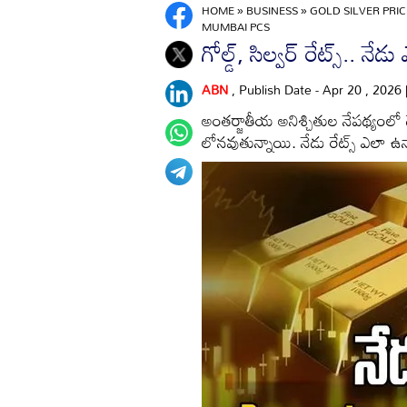
HOME
»
BUSINESS
»
GOLD SILVER PRIC
MUMBAI PCS
గోల్డ్, సిల్వర్ రేట్స్.. న
ABN
, Publish Date - Apr 20 , 2026
అంతర్జాతీయ అనిశ్చితుల నేపథ్యంలో 
లోనవుతున్నాయి. నేడు రేట్స్ ఎలా ఉ