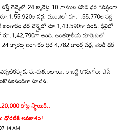
తే చెన్నైలో 24 క్యారెట్ల 10 గ్రాముల పసిడి ధర గరిష్ఠంగా
ో రూ.1,55,920ల వద్ద, ముంబైలో రూ.1,55,770ల వద్ద
 బంగారం ధర చెన్నైలో రూ.1,43,590గా ఉంది. ఢిల్లీలో
రూ.1,42,790గా ఉంది. అంతర్జాతీయ మార్కెట్‌లో
ు) 24 క్యారెట్ల బంగారం ధర 4,782 డాలర్ల వద్ద, వెండి ధర
ప్పటికప్పుడు మారుతుంటాయి. కాబట్టి కొనుగోలు చేసే
సుకోవలసిందిగా సూచన.
0,000 కోట్ల స్థాయికి..
శ్రమ ధోరణికి అవకాశం!
| 07:14 AM