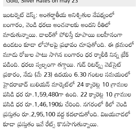
Gold, Silver Rates on may 23
ఇంటర్నెట్ డెస్క్: అంతర్జాతీయ అనిశ్చితుల నేపథ్యంలో
బంగారం, వెండి ధరలు అంచనాలకు అందని రీతిలో
మారుతున్నాయి. డాలర్‌తో పోలిస్తే రూపాయి బలహీనంగా
ఉండటం కూడా లోహాలపై ప్రభావం చూపుతోంది. ఈ క్రమంలో
మూడు రోజుల పాటు సాగిన బంగారం ధర ర్యాలీకి నిన్న బ్రేక్
పడింది. ధరలు స్వల్పంగా తగ్గాయి. గుడ్ రిటర్న్స్ వెబ్‌సైట్
ప్రకారం, నేడు (మే 23) ఉదయం 6.30 గంటల సమయంలో
హైదరాబాద్ బులియన్ మార్కెట్‌లో 24 క్యారెట్ల 10 గ్రాముల
పసిడి ధర రూ.1,59,480గా ఉంది. 22 క్యారెట్ల 10 గ్రాముల
పసిడి ధర రూ.1,46,190కు చేరింది. నగరంలో కిలో వెండి
ప్రస్తుతం రూ.2,95,100 వద్ద కదలాడుతోంది. విజయవాడలో
కూడా ప్రస్తుతం ఇవే రేట్స్ కొనసాగుతున్నాయి.