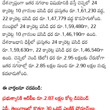
దేశవ్యాప్తంగా ఇతర నగరాల విషయానికి వస్తే చెన్నైలో 24
క్యారెట్ల 10 గ్రాముల పసిడి ధర ప్రస్తుతం రూ.1,61,230 వద్ద,
22 క్యారెట్ల పసిడి ధర రూ.1,47,779 వద్ద కొనసాగుతోంది.
ముంబైలో 24 క్యారెట్ల పసిడి ధర రూ.1,59,480గా, 22
క్యారెట్ల 10 గ్రాముల పసిడి ధర రూ.1,46,190గా ఉంది.
దేశరాజధాని ఢిల్లీలో ప్రస్తుతం 24 క్యారెట్ల పసిడి ధర
రూ.1,59,630గా, 22 క్యారెట్ల పసిడి ధర రూ.1,46,540గా
ఉంది. చెన్నైలో వెండి (కిలో) ధర రూ.2.95 లక్షలకు చేరుకోగా
ఇతర నగరాల్లో రూ.2.85 లక్షల నుంచి రూ.2.90 లక్షల మధ్య
కదలాడుతోంది.
ఈ వార్తలనూ చదవండి:
ప్రభుత్వానికి ఆర్‌బీఐ రూ.2.87 లక్షల కోట్ల డివిడెండ్‌
ఏపీ, తెలంగాణల్లో కొత్తగా 30 ఒబెన్ ఎలక్ట్రిక్ షోరూమ్‌లు