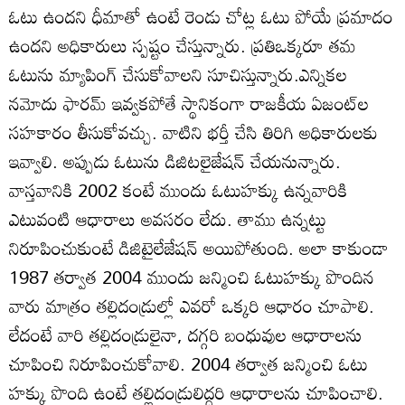
ఓటు ఉందని ధీమాతో ఉంటే రెండు చోట్ల ఓటు పోయే ప్రమాదం
ఉందని అధికారులు స్పష్టం చేస్తున్నారు. ప్రతిఒక్కరూ తమ
ఓటును మ్యాపింగ్‌ చేసుకోవాలని సూచిస్తున్నారు.ఎన్నికల
నమోదు ఫారమ్‌ ఇవ్వకపోతే స్థానికంగా రాజకీయ ఏజంట్‌ల
సహకారం తీసుకోవచ్చు. వాటిని భర్తీ చేసి తిరిగి అధికారులకు
ఇవ్వాలి. అప్పుడు ఓటును డిజిటలైజేషన్‌ చేయనున్నారు.
వాస్తవానికి 2002 కంటే ముందు ఓటుహక్కు ఉన్నవారికి
ఎటువంటి ఆధారాలు అవసరం లేదు. తాము ఉన్నట్టు
నిరూపించుకుంటే డిజిటైలేజేషన్‌ అయిపోతుంది. అలా కాకుండా
1987 తర్వాత 2004 ముందు జన్మించి ఓటుహక్కు పొందిన
వారు మాత్రం తల్లిదండ్రుల్లో ఎవరో ఒక్కరి ఆధారం చూపాలి.
లేదంటే వారి తల్లిదండ్రులైనా, దగ్గరి బంధువుల ఆధారాలను
చూపించి నిరూపించుకోవాలి. 2004 తర్వాత జన్మించి ఓటు
హక్కు పొంది ఉంటే తల్లిదండ్రులిద్దరి ఆధారాలను చూపించాలి.