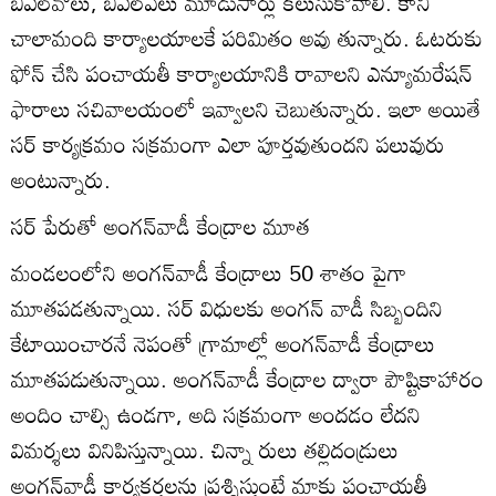
బీఎల్‌వోలు, బీఎల్‌ఏలు మూడుసార్లు కలుసుకోవాలి. కానీ
చాలామంది కార్యాలయాలకే పరిమితం అవు తున్నారు. ఓటరుకు
ఫోన్‌ చేసి పంచాయతీ కార్యాలయానికి రావాలని ఎన్యూమరేషన్‌
ఫారాలు సచివాలయంలో ఇవ్వాలని చెబుతున్నారు. ఇలా అయితే
సర్‌ కార్యక్రమం సక్రమంగా ఎలా పూర్తవుతుందని పలువురు
అంటున్నారు.
సర్‌ పేరుతో అంగన్‌వాడీ కేంద్రాల మూత
మండలంలోని అంగన్‌వాడీ కేంద్రాలు 50 శాతం పైగా
మూతపడతున్నాయి. సర్‌ విధులకు అంగన్‌ వాడీ సిబ్బందిని
కేటాయించారనే నెపంతో గ్రామాల్లో అంగన్‌వాడీ కేంద్రాలు
మూతపడుతున్నాయి. అంగన్‌వాడీ కేంద్రాల ద్వారా పౌష్టికాహారం
అందిం చాల్సి ఉండగా, అది సక్రమంగా అందడం లేదని
విమర్శలు వినిపిస్తున్నాయి. చిన్నా రులు తల్లిదండ్రులు
అంగన్‌వాడీ కార్యకర్తలను ప్రశ్నిస్తుంటే మాకు పంచాయతీ