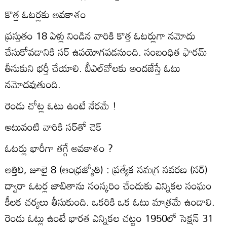
కొత్త ఓటర్లకు అవకాశం
ప్రస్తుతం 18 ఏళ్లు నిండిన వారికి కొత్త ఓటర్లుగా నమోదు
చేసుకోవడానికి సర్‌ ఉపయోగపడనుంది. సంబంధిత ఫారమ్‌
తీసుకుని భర్తీ చేయాలి. బీఎల్‌వోలకు అందజేస్తే ఓటు
నమోదవుతుంది.
రెండు చోట్ల ఓటు ఉంటే నేరమే !
అటువంటి వారికి సర్‌తో చెక్‌
ఓటర్లు భారీగా తగ్గే అవకాశం ?
అత్తిలి, జూలై 8 (ఆంధ్రజ్యోతి) : ప్రత్యేక సమగ్ర సవరణ (సర్‌)
ద్వారా ఓటర్ల జాబితాను సంస్కరిం చేందుకు ఎన్నికల సంఘం
కీలక చర్యలు తీసుకుంది. ఒకరికి ఒక ఓటు మాత్రమే ఉండాలి.
రెండు ఓట్లు ఉంటే భారత ఎన్నికల చట్టం 1950లో సెక్షన్‌ 31