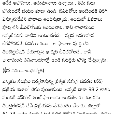
అనేక అపోహలు, అనుమానాలు ఉన్నాయి.. తమ ఓటు
పోతుందనే భయం కూడా ఉంది. బీఎల్‌వోలు ఇంటింటికి తిరిగి
ఎన్యూమరేషన్‌ ఫారాలు అందిస్తున్నారు. అందులో వివరాలు
పూర్తి చేసి బీఎల్‌వోలకు అందించాలి. కానీ చాలామంది
ఇప్పటివరకు వాటిని అందించలేదు.. సరైన అవగాహన
లేకపోవడమే దీనికి కారణం.. ఆ ఫారాలు పూర్తి చేసి
డిజిటిలైజేషన్‌ చేయాల్సిన భాద్యత బీఎల్‌వోలదే.. కానీ
చాలామంది సచివాలయాల్లో ఉండి ఓటర్లకు ఫోన్లు చేస్తున్నారు.
(భీమవరం–ఆంధ్రజ్యోతి)
ఎన్నికల సంఘం నిర్వహిస్తున్న ప్రత్యేక సమగ్ర సవరణ (సర్‌)
ప్రక్రియ జిల్లాలో వేగం పుంజుకుంది. ఇప్పటి దాకా 98.2 శాతం
మందికి ఎన్‌రోల్‌మెంట్‌ ఫారాలను అందజేశారు. ఓటర్లను
డిజటైలేజేషన్‌ చేసే ప్రక్రియను వేగవంతం చేశారు. జిల్లాలో
61.73 శాతం మంది ఓటర్ల డిజిటి లైజేషన్‌ పూర్తయింది. ఈనెల