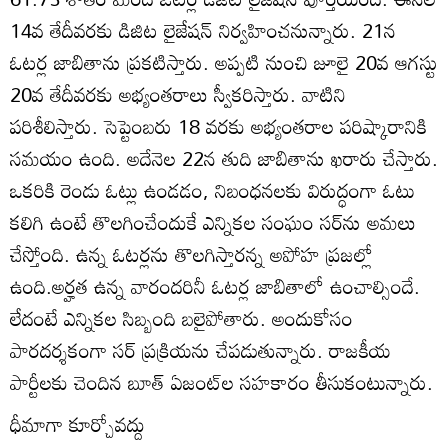
14వ తేదీవరకు డిజిట లైజేషన్‌ నిర్వహించనున్నారు. 21న
ఓటర్ల జాబితాను ప్రకటిస్తారు. అప్పటి నుంచి జూలై 20వ ఆగస్టు
20వ తేదీవరకు అభ్యంతరాలు స్వీకరిస్తారు. వాటిని
పరిశీలిస్తారు. సెప్టెంబరు 18 వరకు అభ్యంతరాల పరిష్కారానికి
సమయం ఉంది. అదేనెల 22న తుది జాబితాను ఖరారు చేస్తారు.
ఒకరికి రెండు ఓట్లు ఉండడం, నిబంధనలకు విరుద్ధంగా ఓటు
కలిగి ఉంటే తొలగించేందుకే ఎన్నికల సంఘం సర్‌ను అమలు
చేస్తోంది. ఉన్న ఓటర్లను తొలగిస్తారన్న అపోహ ప్రజల్లో
ఉంది.అర్హత ఉన్న వారందరినీ ఓటర్ల జాబితాలో ఉంచాల్సిందే.
లేదంటే ఎన్నికల సిబ్బంది బలైపోతారు. అందుకోసం
పారదర్శకంగా సర్‌ ప్రక్రియను చేపడుతున్నారు. రాజకీయ
పార్టీలకు చెందిన బూత్‌ ఏజంట్‌ల సహకారం తీసుకంటున్నారు.
ధీమాగా కూర్చోవద్దు