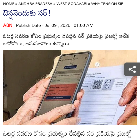
HOME
»
ANDHRA PRADESH
»
WEST GODAVARI
»
WHY TENSION SIR
టెన్షనెందుకు సర్‌!
ABN
, Publish Date - Jul 09 , 2026 | 01:00 AM
ఓటర్ల సవరణ కోసం ప్రభుత్వం చేపట్టిన సర్‌ ప్రకియపై ప్రజల్లో అనేక
అపోహలు, అనుమానాలు ఉన్నాయి..
ఓటర్ల సవరణ కోసం ప్రభుత్వం చేపట్టిన సర్‌ ప్రకియపై ప్రజల్లో