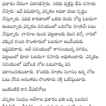
ప్రకారం నేరంగా పరిగణిస్తారు. సదరు వ్యక్తిపై కేసు నమోదు
చేస్తారు. ఇదే విషయాన్ని ఎన్నికల అధికా రులు స్పష్టం
చేస్తున్నారు. వివిధ కారణాలతో ఒకరు రెండు చోట్ల ఓటరుగా
ఉంటున్నారు.ఎన్నికల సమయంలో ఒకచోట మాత్రమే ఓటు
వేస్తున్నారు. గ్రామాల నుంచి పట్టణాలకు వలస వచ్చే వారిలో
ఎక్కువ మంది సొంతూరులో ఓటరుగా ఉండేందుకు
ఇష్టపడతారు. అదే సమయంలో తాముంటున్న నగరం,
పట్టణంలో కూడా ఓటరుగా నమోదు అవుతుంటారు. ఎన్నికల
సమయంలో ఏదోఒక చోట ఓటుహక్కు విని
యోగించుకుంటారు. కొందరు మాత్రం నివాసం ఉన్న చోట
ఓటు వేసిన అనంతరం సొంతూరు వెళ్లి ఓటేస్తుంటారు.
ఇంటింటికి రాని బీఎల్‌వోలు
ఎన్నికల సంఘం ఆదేశాల ప్రకారం ప్రతి ఒక్క ఓటరుని