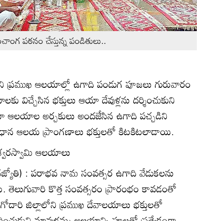
ంచాంగ పఠనం చేస్తున్న పండితులు..
ాలోని ప్రముఖ ఆలయాల్లో ఉగాది పండుగ పూజలు గురువారం
ు విచ్చేసిన భక్తులు ఆయా దేవుళ్లను దర్శించుకుని
ఆలయాల అర్చకులు అందజేసిన ఉగాది పచ్చడిని
్రధాన ఆలయ ప్రాంగణాలు భక్తులతో కిటకిటలాడాయి.
ేశ్వరస్వామి ఆలయాలు
్రజ్యోతి) : పరాభవ నామ సంవత్సర ఉగాది వేడుకలను
చారు. తెలుగువారి కొత్త సంవత్సరం ప్రారంభం కావడంతో
ోదారి జిల్లాలోని ప్రముఖ దేవాలయాలు భక్తులతో
ించుకుని మావుళ్లమ్మ ఆలయాన్ని పూలతో ప్రత్యేకంగా