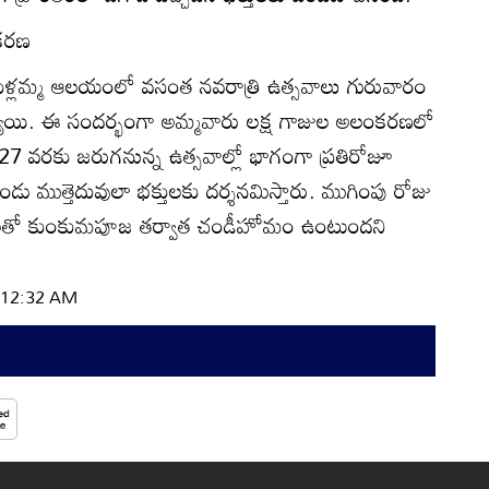
ంకరణ
 కుంకుళ్లమ్మ ఆలయంలో వసంత నవరాత్రి ఉత్సవాలు గురువారం
ాయి. ఈ సందర్భంగా అమ్మవారు లక్ష గాజుల అలంకరణలో
 27 వరకు జరుగనున్న ఉత్సవాల్లో భాగంగా ప్రతిరోజూ
 ముత్తెదువులా భక్తులకు దర్శనమిస్తారు. ముగింపు రోజు
 కుంకుమపూజ తర్వాత చండీహోమం ఉంటుందని
| 12:32 AM