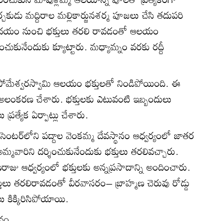
ుడు మద్దిరాల మల్లికార్జునశర్మ పూజలు చేసి తదుపరి
. ఉదయం నుంచి భక్తులు తరలి రావడంతో ఆలయం
ించుకునేందుకు క్యూట్టారు. మధ్యామ్నం వరకు రద్దీ
 సోమేశ్వరస్వామి ఆలయం భక్తులతో నిండిపోయింది. ఈ
యేక అలంకరణ చేశారు. భక్తులకు ఎటువంటి ఇబ్బందులు
ప్రత్యేక ఏర్పాట్లు చేశారు.
ర్‌లోని పద్దాల వెంకమ్మ దేవస్థానం ఆధ్వర్యంలో జాతర
మవారిని దర్శించుకునేందుకు భక్తులు తరలివచ్చారు.
రాజు ఆధ్వర్యంలో భక్తులకు అన్నప్రసాదాన్ని అందించారు.
ులు తరలిరావడంతో వీరవాసరం– బ్రాహ్మణ చెరువు రోడ్డు
 కిక్కిరిసిపోయాయి.
సవం