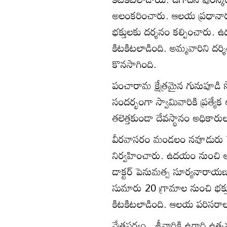
అలంకరించారు. ఆలయ ప్రధానార్చక
భక్తులకు దర్శనం కల్పించారు
కిటకిటలాడింది. అమ్మవారిని దర్శ
కొనసాగింది.
పంచారామ క్షేత్రమైన గునుపూడి
సందర్భంగా స్వామివారికి ప్రత్
తలెత్తకుండా దేవస్థానం అధికారులు 
వీరవాసరం మండలం నవూడురు సెంట
నిర్వహించారు. ఉదయం నుంచి అమ్
డాక్టర్‌ పెనుమత్స సూర్యనారాయణ
సుమారు 20 గ్రామాల నుంచి భక్త
కిటకిటలాడింది. ఆలయ పరిసరాలు
నేత్రపర్వం.. శ్రీవారికి ఉగాది ఉత్