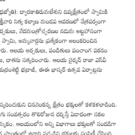
్యోతి): ద్వారకాతిరుమలేశుని దివ్యక్షేత్రంలో స్వామికి
శ్రీవారి నిత్య కల్యాణ మండప ఆవరణలో నేత్రపర్వంగా
 అర్చకులు, వేదమంత్రోచ్ఛరణల నడుమ అట్టహాసంగా
స్వామి, అమ్మవార్లను ప్రత్యేకంగా అలంకరించిన
శారు. ఆలయ అర్చకులు, పండితులు పంచాంగ పఠనం
 దాతను సత్కరించారు. ఆలయ చైర్మన్‌ రాజా ఎస్‌వీ
రంశెట్టి భద్రాజీ, ఈఈ భాస్కర్‌ ఉత్సవ ఏర్పాట్లను
కరించుకుని చినవెంకన్న క్షేత్రం భక్తులతో కళకళలాడింది.
ెలుగు సంవత్సరం తొలిరోజున దర్శిస్తే ఏడాదంతా సకల
మ్మకం. ఆలయంలోని అన్ని విభాగాలు భక్తులతో సందడిగా
గ ప్రాంతంలో ఉగాది పచ్చడిని భక్తులకు పంపిణీ చేసింది.