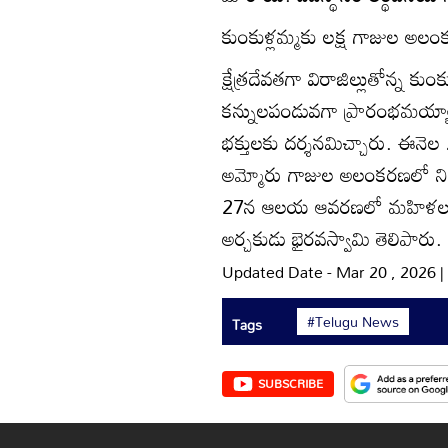
కుంకుళ్లమ్మకు లక్ష గాజుల అల
క్షేత్రదేవతగా విరాజిల్లుతోన్న
కన్నులపండువగా ప్రారంభమయ్య
భక్తులకు దర్శనమిచ్చారు. ఈనెల
అమ్మోరు గాజుల అలంకరణలో నిండు
27న ఆలయ ఆవరణలో మహిళలతో
అర్చకుడు భైరవస్వామి తెలిపారు.
Updated Date - Mar 20 , 2026 
#Telugu News
Tags
SUBSCRIBE