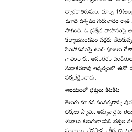
ద్వారకాతిరుమల, మార్చి 19(ఆంధ్రజ
ఉగాది ఉత్సవం గురువారం రాత్రి 
సాగింది. ఓ ప్రత్యేక వాహనంపై
కల్యాణమండపం వద్దకు చేరుకున్న 
సింహాసనంపై ఉంచి పూజలు చే
గావించారు. అనంతరం పండితులు,
సుధాకరరావు ఆధ్యర్యంలో ఈవో యర్
పర్యవేక్షించారు.
ఆలయంలో భక్తులు కిటకిట
తెలుగు నూతన సంవత్సరాన్ని పురస్
భక్తులు స్వామి, అమ్మవార్లను త
శుభాలు కలుగుతాయని భక్తుల న
మారాయి. దేవస్థానం తీర్థవినియో