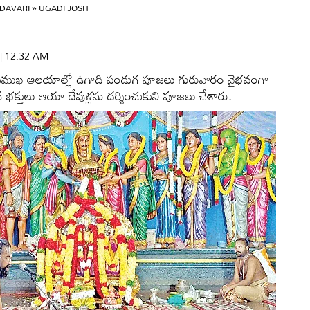
DAVARI
»
UGADI JOSH
 | 12:32 AM
ని ప్రముఖ ఆలయాల్లో ఉగాది పండుగ పూజలు గురువారం వైభవంగా
 భక్తులు ఆయా దేవుళ్లను దర్శించుకుని పూజలు చేశారు.