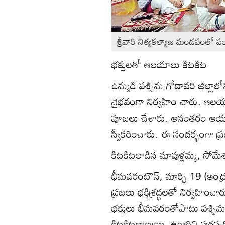
శ్రీవారి నిత్యకల్యాణ మండపంలో ప
భక్తులతో ఆలయాలు కిటకిట
ఉమ్మడి పశ్చిమ గోదావరి జిల్ల
వైభవంగా నిర్వహిం చారు. ఆలయాలక
పూజలు చేశారు. అనంతరం ఆయా 
స్వీకరించారు. ఈ సందర్భంగా ప
కిటకిటలాడిన మావుళ్లమ్మ, సోమ
భీమవరంటౌన్‌, మార్చి 19 (ఆంధ
ప్రజలు భక్తిశ్రద్ధలతో నిర్వహిం
భక్తులు భీమవరంతోపాటు పశ్చిమగ
కిటకిటలాడాయి. ఉగాదిని పురస్కర