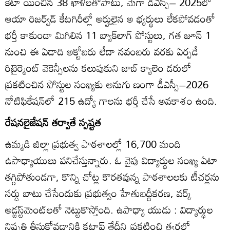
కేటా యించిన 38 ఖాళీలతోపాటు, మెగా డీఎస్సీ– 2025లో
ఆయా రిజర్వ్‌డ్‌ కేటగిరీల్లో అర్హులైన అ భ్యర్థులు లేకపోవడంతో
భర్తీ కాకుండా మిగిలిన 11 బ్యాక్‌లాగ్‌ పోస్టులు, గత జూన్‌ 1
నుంచి ఈ ఏడాది అక్టోబరు లేదా నవంబరు వరకు ఏర్పడే
రిటైర్మెంట్‌ వెకెన్సీలను కలుపుకుని జాబ్‌ క్యాలెం డరులో
ప్రకటించిన పోస్టుల సంఖ్యకు అనుగు ణంగా డీఎస్సీ–2026
నోటిఫికేషన్‌లో 215 ఉద్యో గాలను భర్తీ చేసే అవకాశం ఉంది.
రేషనలైజేషన్‌ తర్వాతే స్పష్టత
ఉమ్మడి జిల్లా ప్రభుత్వ పాఠశాలల్లో 16,700 మంది
ఉపాధ్యాయులు పనిచేస్తున్నారు. ఓ వైపు విద్యార్థుల సంఖ్య ఏటా
తగ్గిపోతుండగా, కొన్ని చోట్ల కొరతవున్న పాఠశాలలకు టీచర్లను
సర్దు బాటు చేసేందుకు ప్రభుత్వం హేతుబద్దీకరణ, వర్క్‌
అడ్జస్ట్‌మెంట్‌లతో నెట్టుకొస్తోంది. ఉపాధ్యా యుడు : విద్యార్థుల
నిష్పత్తి తీసుకోవడానికి కటాఫ్‌ తేదీని ప్రకటించి త్వరలో