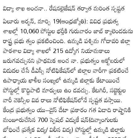
విద్యా శాఖ అంచనా.. రేషనలైజేషన్‌ తర్వాత మరింత స్పష్టత
ఏలూరు అర్బన్‌, మార్చి 19(ఆంధ్రజ్యోతి): వివిధ ప్రభుత్వ
శాఖల్లో 10,060 పోస్టుల భర్తీకి గురువారం జాబ్‌ క్యాలెండరును
రాష్ట్ర ప్రభు త్వం ప్రకటించింది. ఉమ్మడి పశ్చిమ గోదావరి జిల్లా
పాఠశాల విద్యా శాఖలో 215 ఉద్యోగ నియామకాలు
జరుగవచ్చునని ప్రాథమిక అంచ నా. ప్రభుత్వం అక్టోబరులో
విడుదల చేసే డీఎస్సీ నోటిఫికేషన్‌లో జిల్లాల వారీగా ప్రకటించే
ఉపాధ్యాయ ఖాళీల సంఖ్యలో ఉమ్మడి జిల్లాకు కేటాయించే
పోస్టుల్లో కొద్దిపాటి మార్పులు ఉం డవచ్చు. కేటగిరీ, సబ్జెక్టుల
వారీ వెకెన్సీల వివ రాలు నోటిఫికేషన్‌లోనే స్పష్టత వస్తాయి.
కేంద్ర ప్రభుత్వం యు–డైస్‌ డేటా ప్రకారం గత ఏడాది రాష్ట్రానికి
మంజూరుచేసిన 700 స్పెషల్‌ ఎడ్యుకే షన్‌(దివ్యాంగులకు
బోధించే ప్రత్యేక విద్య/ విలీన విద్య) పోస్టుల్లో ఉమ్మడి జిల్లాకు