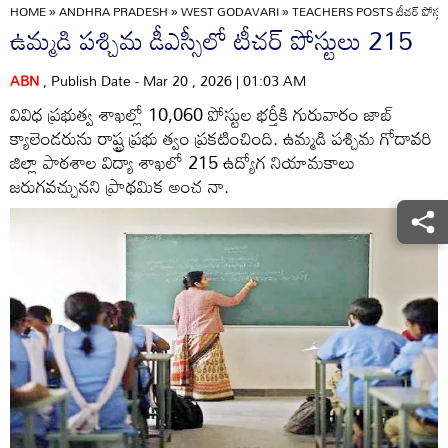
HOME
»
ANDHRA PRADESH
»
WEST GODAVARI
»
TEACHERS POSTS టీచర్‌ పోస్టు
ఉమ్మడి పశ్చిమ డీఎస్సీలో టీచర్‌ పోస్టులు 215
ABN
, Publish Date - Mar 20 , 2026 | 01:03 AM
వివిధ ప్రభుత్వ శాఖల్లో 10,060 పోస్టుల భర్తీకి గురువారం జాబ్‌
క్యాలెండరును రాష్ట్ర ప్రభు త్వం ప్రకటించింది. ఉమ్మడి పశ్చిమ గోదావరి
జిల్లా పాఠశాల విద్యా శాఖలో 215 ఉద్యోగ నియామకాలు
జరుగవచ్చునని ప్రాథమిక అంచ నా.