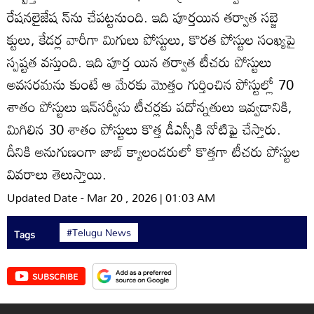
రేషనలైజేష న్‌ను చేపట్టనుంది. ఇది పూర్తయిన తర్వాత సబ్జె
క్టులు, కేడర్ల వారీగా మిగులు పోస్టులు, కొరత పోస్టుల సంఖ్యపై
స్పష్టత వస్తుంది. ఇది పూర్త యిన తర్వాత టీచరు పోస్టులు
అవసరమను కుంటే ఆ మేరకు మొత్తం గుర్తించిన పోస్టుల్లో 70
శాతం పోస్టులు ఇన్‌సర్వీసు టీచర్లకు పదోన్నతులు ఇవ్వడానికి,
మిగిలిన 30 శాతం పోస్టులు కొత్త డీఎస్సీకి నోటిఫై చేస్తారు.
దీనికి అనుగుణంగా జాబ్‌ క్యాలండరులో కొత్తగా టీచరు పోస్టుల
వివరాలు తెలుస్తాయి.
Updated Date - Mar 20 , 2026 | 01:03 AM
#Telugu News
Tags
SUBSCRIBE