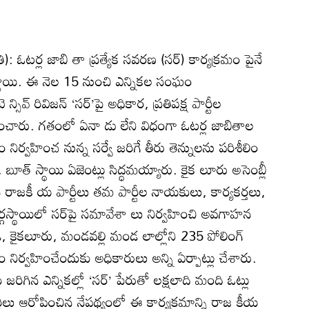
తి): ఓటర్ల జాబి తా ప్రత్యేక సవరణ (సర్‌) కార్యక్రమం పైనే
పెట్టాయి. ఈ నెల 15 నుంచి ఎన్నికల సంఘం
సివ్‌ రివిజన్‌ ‘సర్‌’పై అధికార, ప్రతిపక్ష పార్టీల
రించారు. గతంలో ఏనా డు లేని విధంగా ఓటర్ల జాబితాల
ర్వహించ నున్న సర్వే జరిగే తీరు తెన్నులను పరిశీలిం
ూత్‌ స్థాయి ఏజెంట్లు సిద్ధమయ్యారు. కైక లూరు అసెంబ్లీ
 రాజకీ య పార్టీలు తమ పార్టీల నాయకులు, కార్యకర్తలు,
స్థాయిలో సర్‌పై సమావేశా లు నిర్వహించి అవగాహన
ండి, కైకలూరు, మండవల్లి మండ లాల్లోని 235 పోలింగ్‌
మం నిర్వహించేందుకు అధికారులు అన్ని ఏర్పాట్లు చేశారు.
 జరిగిన ఎన్నికల్లో ‘సర్‌’ పేరుతో లక్షలాది మంది ఓట్లు
ీలు ఆరోపించిన నేపథ్యంలో ఈ కార్యక్రమాన్ని రాజ కీయ