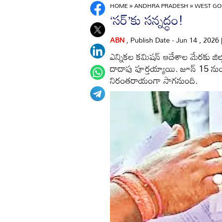
HOME
»
ANDHRA PRADESH
»
WEST GO
‘సర్‌’కు సన్నద్ధం!
ABN
, Publish Date - Jun 14 , 2026
ఎన్నికల కమిషన్‌ ఆదేశాల మేరకు జిల్లా
దాదాపు పూర్తయ్యాయి. జూన్‌ 15 నుం
నిరంతరాయంగా సాగనుంది.