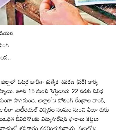
ీరియల్‌
ింగ్‌
ీలన..
ిల్లాలో ఓటర్ల జాబితా ప్రత్యేక సవరణ (సర్‌) కార్య
్తయ్యాయి. జూన్‌ 15 నుంచి సెప్టెంబరు 22 వరకు వివిధ
గా సాగనుంది. జిల్లాలోని పోలింగ్‌ కేంద్రాల వారికి,
్ల జాబితా మెటీరియల్‌ ఎన్నికల సంఘం నుంచి ఏలూ రుకు
ఽధిత బీఎల్‌వోలకు ఎన్యుమరేషన్‌ ఫారాలు కట్టలు
 వ్యానుల్లో శనివారం తరలించుకున్నారు. పలుచోట్ల