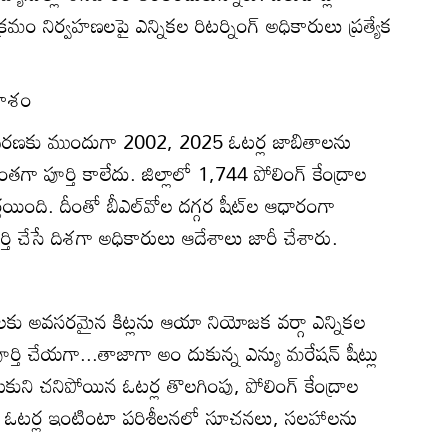
్రమం నిర్వహణలపై ఎన్నికల రిటర్నింగ్‌ అధికారులు ప్రత్యేక
వకాశం
తా సవరణకు ముందుగా 2002, 2025 ఓటర్ల జాబితాలను
నంతగా పూర్తి కాలేదు. జిల్లాలో 1,744 పోలింగ్‌ కేంద్రాల
ింది. దీంతో బీఎల్‌వోల దగ్గర షీట్‌ల ఆధారంగా
ూర్తి చేసే దిశగా అధికారులు ఆదేశాలు జారీ చేశారు.
వోలకు అవసరమైన కిట్లను ఆయా నియోజక వర్గా ఎన్నికల
ూర్తి చేయగా...తాజాగా అం దుకున్న ఎన్యు మరేషన్‌ షీట్లు
ని చనిపోయిన ఓటర్ల తొలగింపు, పోలింగ్‌ కేంద్రాల
లపై ఓటర్ల ఇంటింటా పరిశీలనలో సూచనలు, సలహాలను