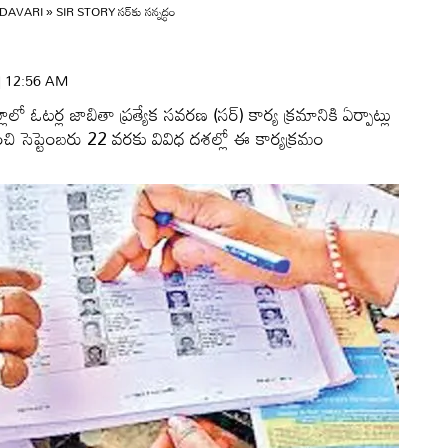
DAVARI
»
SIR STORY సర్‌కు సన్నద్ధం
 | 12:56 AM
లో ఓటర్ల జాబితా ప్రత్యేక సవరణ (సర్‌) కార్య క్రమానికి ఏర్పాట్లు
చి సెప్టెంబరు 22 వరకు వివిధ దశల్లో ఈ కార్యక్రమం