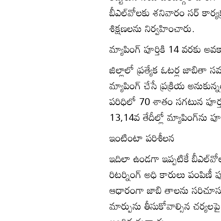
బీఎల్‌వోలకు శనివారం సర్‌ కార్యక
శిక్షణలను నిర్వహించారు.
మ్యాపింగ్‌ పూర్తికి 14 వరకు అ
జిల్లాలో ప్రత్యేక ఓటర్ల జాబి
మ్యాపింగ్‌ చేసే ప్రక్రియ అనుకున్
పరిధిలో 70 శాతం సగటున పూర్తయ
13,14వ తేదీల్లో మ్యాపింగ్‌ను ప
ఇంటింటా పరిశీలన
ఇదిలా ఉండగా ఇప్పటికే బీఎల్‌
రిటర్నింగ్‌ అధి కారులు పంపిణీ ప
ఆధారంగా జాబి తాలను సరిచూసుకు
మార్పును తీసుకోవాల్సిన చర్య