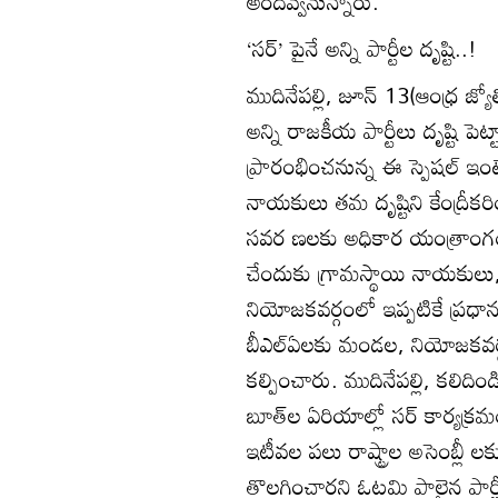
అందివ్వనున్నారు.
‘సర్‌’ పైనే అన్ని పార్టీల దృష్టి..!
ముదినేపల్లి, జూన్‌ 13(ఆంధ్ర జ్యో
అన్ని రాజకీయ పార్టీలు దృష్టి 
ప్రారంభించనున్న ఈ స్పెషల్‌ ఇంటె న్
నాయకులు తమ దృష్టిని కేంద్రీక
సవర ణలకు అధికార యంత్రాంగం ని
చేందుకు గ్రామస్థాయి నాయకులు, బ
నియోజకవర్గంలో ఇప్పటికే ప్రధాన
బీఎల్‌ఏలకు మండల, నియోజకవర్గ
కల్పించారు. ముదినేపల్లి, కలిది
బూత్‌ల ఏరియాల్లో సర్‌ కార్యక్ర
ఇటీవల పలు రాష్ట్రాల అసెంబ్లీ లకు
తొలగించారని ఓటమి పాలైన పార్ట