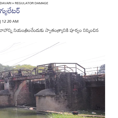
DAVARI
»
REGULATOR DAMAGE
్యులేటర్‌
 | 12:20 AM
హాన్ని నియంత్రించేందుకు స్వాతంత్ర్యానికి పూర్వం నిర్మించిన