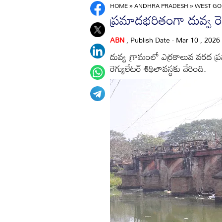
HOME
»
ANDHRA PRADESH
»
WEST GO
ప్రమాదభరితంగా దువ్వ రెగ
ABN
, Publish Date - Mar 10 , 2026
దువ్వ గ్రామంలో ఎర్రకాలువ వరద ప్రవా
రెగ్యులేటర్‌ శిథిలావస్థకు చేరింది.