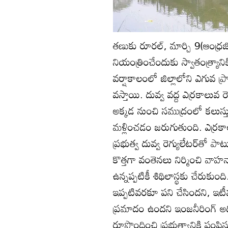
తణుకు రూరల్‌, మార్చి 9(ఆంధ్రజ్
నియంత్రించేందుకు స్వాతంత్ర్యానికి
వర్షాకాలంలో జిల్లాలోని ఎగువ ప
వస్తాయి. దువ్వ వద్ద ఎర్రకాలువ ర
అక్కడ నుంచి సముద్రంలో కలుస్తుం
మళ్లించడం జరుగుతుంది. ఎర్రక
ప్రభుత్వ దువ్వ రెగ్యులేటర్‌తో 
కొత్తగా వంతెనలు నిర్మించి వాహ
ఉన్నప్పటికీ శిథిలాస్థకు చేరుక
ఇప్పటివరకూ పని చేసిందని, ఇటీవ
ప్రమాదం ఉందని ఇంజనీరింగ్‌ అధ
రూపొందించి ప్రభుత్వానికి పంప