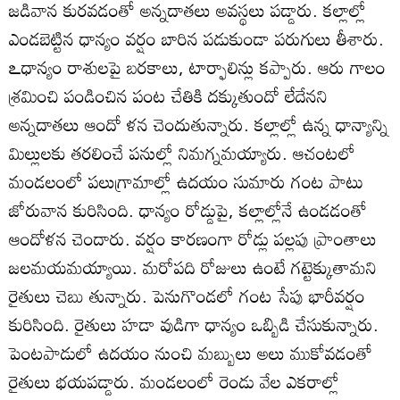
జడివాన కురవడంతో అన్నదాతలు అవస్థలు పడ్డారు. కల్లాల్లో
ఎండబెట్టిన ధాన్యం వర్షం బారిన పడుకుండా పరుగులు తీశారు.
ఽధాన్యం రాశులపై బరకాలు, టార్ఫాలిన్లు కప్పారు. ఆరు గాలం
శ్రమించి పండించిన పంట చేతికి దక్కుతుందో లేదేనని
అన్నదాతలు ఆందో ళన చెందుతున్నారు. కల్లాల్లో ఉన్న ధాన్యాన్ని
మిల్లులకు తరలించే పనుల్లో నిమగ్నమయ్యారు. ఆచంటలో
మండలంలో పలుగ్రామాల్లో ఉదయం సుమారు గంట పాటు
జోరువాన కురిసింది. ధాన్యం రోడ్డుపై, కల్లాల్లోనే ఉండడంతో
ఆందోళన చెందారు. వర్షం కారణంగా రోడ్లు పల్లపు ప్రాంతాలు
జలమయమయ్యాయి. మరోపది రోజులు ఉంటే గట్టెక్కుతామని
రైతులు చెబు తున్నారు. పెనుగొండలో గంట సేపు భారీవర్షం
కురిసింది. రైతులు హడా వుడిగా ధాన్యం ఒబ్బిడి చేసుకున్నారు.
పెంటపాడులో ఉదయం నుంచి మబ్బులు అలు ముకోవడంతో
రైతులు భయపడ్డారు. మండలంలో రెండు వేల ఎకరాల్లో