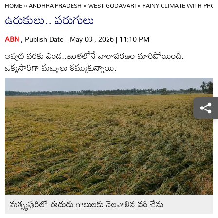
HOME
»
ANDHRA PRADESH
»
WEST GODAVARI
»
RAINY CLIMATE WITH PRO
ఉరుకులు.. పరుగులు
ABN
, Publish Date - May 03 , 2026 | 11:10 PM
అప్పటి వరకు ఎండ..ఇంతలోనే వాతావరణం మారిపోయింది.
ఒక్కసారిగా మబ్బులు కమ్ముకున్నాయి.
మత్స్యపురిలో ఈదురు గాలులకు నేలవాలిన వరి చేను