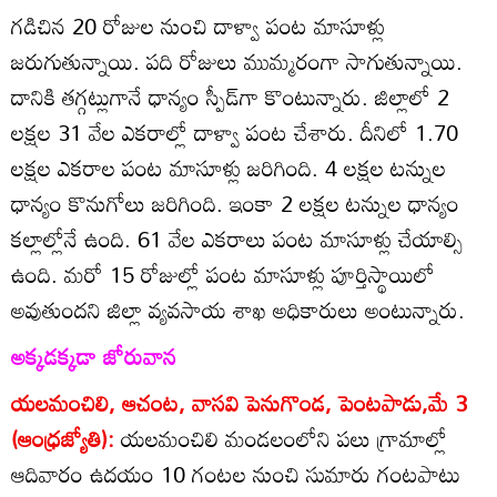
గడిచిన 20 రోజుల నుంచి దాళ్వా పంట మాసూళ్లు
జరుగుతున్నాయి. పది రోజులు ముమ్మరంగా సాగుతున్నాయి.
దానికి తగ్గట్లుగానే ధాన్యం స్పీడ్‌గా కొంటున్నారు. జిల్లాలో 2
లక్షల 31 వేల ఎకరాల్లో దాళ్వా పంట చేశారు. దీనిలో 1.70
లక్షల ఎకరాల పంట మాసూళ్లు జరిగింది. 4 లక్షల టన్నుల
ధాన్యం కొనుగోలు జరిగింది. ఇంకా 2 లక్షల టన్నుల ధాన్యం
కల్లాల్లోనే ఉంది. 61 వేల ఎకరాలు పంట మాసూళ్లు చేయాల్సి
ఉంది. మరో 15 రోజుల్లో పంట మాసూళ్లు పూర్తిస్థాయిలో
అవుతుందని జిల్లా వ్యవసాయ శాఖ అధికారులు అంటున్నారు.
అక్కడక్కడా జోరువాన
యలమంచిలి, ఆచంట, వాసవి పెనుగొండ, పెంటపాడు,మే 3
(ఆంధ్రజ్యోతి):
యలమంచిలి మండలంలోని పలు గ్రామాల్లో
ఆదివారం ఉదయం 10 గంటల నుంచి సుమారు గంటపాటు