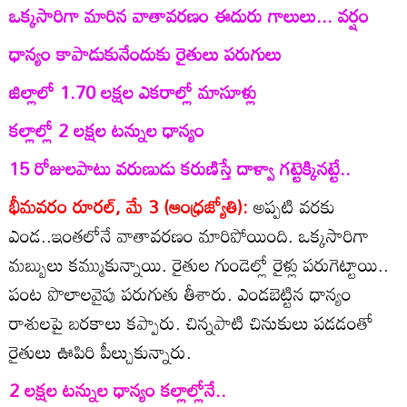
ఒక్కసారిగా మారిన వాతావరణం ఈదురు గాలులు... వర్షం
ధాన్యం కాపాడుకునేందుకు రైతులు పరుగులు
జిల్లాలో 1.70 లక్షల ఎకరాల్లో మాసూళ్లు
కల్లాల్లో 2 లక్షల టన్నుల ధాన్యం
15 రోజులపాటు వరుణుడు కరుణిస్తే దాళ్వా గట్టెక్కినట్టే..
భీమవరం రూరల్‌, మే 3 (ఆంధ్రజ్యోతి):
అప్పటి వరకు
ఎండ..ఇంతలోనే వాతావరణం మారిపోయింది. ఒక్కసారిగా
మబ్బులు కమ్ముకున్నాయి. రైతుల గుండెల్లో రైళ్లు పరుగెట్టాయి..
పంట పొలాలవైపు పరుగుతు తీశారు. ఎండబెట్టిన ధాన్యం
రాశులపై బరకాలు కప్పారు. చిన్నపాటి చినుకులు పడడంతో
రైతులు ఊపిరి పీల్చుకున్నారు.
2 లక్షల టన్నుల ధాన్యం కల్లాల్లోనే..