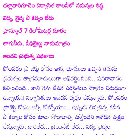
చల్లావారిగూడెం నిర్వాసిత కాలనీలో సమస్యల తిష్ఠ
విద్య, వైద్య సౌకర్యం లేదు
హైస్కూల్‌ 7 కిలోమీటర్ల దూరం
తాగునీరు, వీధిలైట్లు నామమాత్రం
అందని ప్రభుత్వ పథకాలు
పోలవరం ప్రాజెక్టు కోసం ఇళ్లు, భూములు ఇచ్చిన తమను
ప్రభుత్వం త్యాగమూర్తులుుగా అభివర్ణించింది.. పునరావాసం
కల్పించింది.. కానీ తమ జీవన పరిస్థితులు మాత్రం విరుద్ధంగా
ఉన్నాయని నిర్వాసితులు ఆవేదన వ్యక్తం చేస్తున్నారు. పోలవరం
ప్రాజెక్ట్‌ కోసం అన్నీ కోల్పోయాం.. ఇప్పుడు చిన్నచిన్న కనీస
సౌకర్యాల కోసం కూడా పోరాడాల్సి వస్తోందని ఆవేదన వ్యక్తం
చేస్తున్నారు. దారిలేదు.. డ్రెయినేజీ లేదు.. విద్య, వైద్యం