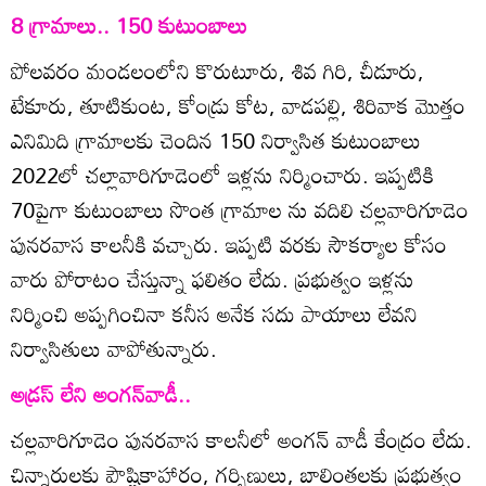
8 గ్రామాలు.. 150 కుటుంబాలు
పోలవరం మండలంలోని కొరుటూరు, శివ గిరి, చీడూరు,
టేకూరు, తూటికుంట, కోండ్రు కోట, వాడపల్లి, శిరివాక మొత్తం
ఎనిమిది గ్రామాలకు చెందిన 150 నిర్వాసిత కుటుంబాలు
2022లో చల్లావారిగూడెంలో ఇళ్లను నిర్మించారు. ఇప్పటికి
70పైగా కుటుంబాలు సొంత గ్రామాల ను వదిలి చల్లవారిగూడెం
పునరవాస కాలనీకి వచ్చారు. ఇప్పటి వరకు సౌకర్యాల కోసం
వారు పోరాటం చేస్తున్నా ఫలితం లేదు. ప్రభుత్వం ఇళ్లను
నిర్మించి అప్పగించినా కనీస అనేక సదు పాయాలు లేవని
నిర్వాసితులు వాపోతున్నారు.
అడ్రస్‌ లేని అంగన్‌వాడీ..
చల్లవారిగూడెం పునరవాస కాలనీలో అంగన్‌ వాడీ కేంద్రం లేదు.
చిన్నారులకు పౌష్టికాహారం, గర్భిణులు, బాలింతలకు ప్రభుత్వం