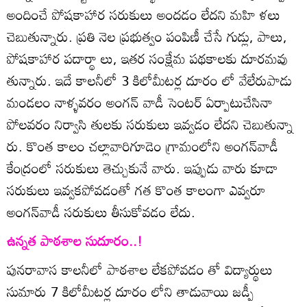
అందించే పోషకాహార సరుకులు అందడం లేదని మహి ళలు
చెబుతున్నారు. ప్రతి నెల ప్రభుత్వం పంపిణీ చేసే గుడ్లు, పాలు,
పోషకాహార పదార్థా లు, ఇతర సంక్షేమ పథకాలకు దూరమవు
తున్నారు. ఇదే కాలనీలో 3 కిలోమీటర్ల దూరం లో వేలేరుపాడు
మండలం నాళ్ళవరం అంగన్‌ వాడీ సెంటర్‌ ఏర్పాటుచేసినా
పోలవరం నిర్వాసి తులకు సరుకులు ఇవ్వడం లేదని చెబుతున్నా
రు. కొంత కాలం చల్లావారిగూడెం గ్రామంలోని అంగన్‌వాడీ
కేంద్రంలో సరుకులు తెచ్చుకునే వారు. ఇప్పుడు వారు కూడా
సరుకులు ఇవ్వకపోవడంతో గత కొంత కాలంగా ఎవ్వరూ
అంగన్‌వాడీ సరుకులు తీసుకోవడం లేదు.
ఉన్నత పాఠశాల సుదూరం..!
పునరావాస కాలనీలో పాఠశాల లేకపోవడం తో విద్యార్థులు
సుమారు 7 కిలోమీటర్ల దూరం లోని తాడువాయి జడ్పీ