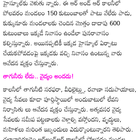
హైస్కూల్‌కు వెళుతు న్నారు. ఈ ఆర్‌ అండ్‌ ఆర్‌ కాలనీలో
పోలవరం మండలం 150 కుటుంబాలతో పాటు వేలేరు పాడు,
కుక్కునూరు మండలాలకు చెందిన మొత్తం దాదాపు 600
కుటుంబాలు ఇక్కడే నివాసం ఉండేలా పునరావాసం
కల్పిస్తున్నారు. అయినప్పటికీ ఇక్కడ హైస్కూల్‌ ఏర్పాటు
చేయకపోవడంపై ఇక్కడకు వచ్చి నివాసం ఉంటున్న వారు
ఆవేదన వ్యక్తం చేస్తున్నారు.
తాగునీరు లేదు.. వైద్యం అందదు!
కాలనీలో తాగునీటి సరఫరా, వీధిలైట్ల్లు, రవాణా సదుపాయాలు,
వైద్య సేవలు కూడా పూర్తిస్థాయిలో అందుబాటులో లేవని
నిర్వాసితు లు ఆవేదన వ్యక్తం చేస్తున్నారు. అత్యవసర వైద్య
సేవలకు సమీప పట్టణాలకు వెళ్లాల్సి వస్తోందని, వృద్ధులు,
మహిళలు మరింత ఇబ్బందులు ఎదుర్కొంటున్నారని తెలిపారు.
చల్లావారిగూడెం ఆర్‌అండ్‌ఆర్‌ కాలనీలో పోలవరం మండల