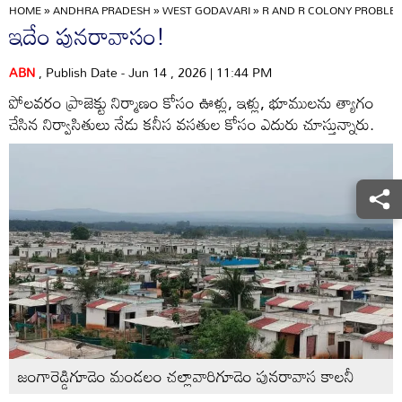
HOME
»
ANDHRA PRADESH
»
WEST GODAVARI
»
R AND R COLONY PROBLE
ఇదేం పునరావాసం!
ABN
, Publish Date - Jun 14 , 2026 | 11:44 PM
పోలవరం ప్రాజెక్టు నిర్మాణం కోసం ఊళ్లు, ఇళ్లు, భూములను త్యాగం
చేసిన నిర్వాసితులు నేడు కనీస వసతుల కోసం ఎదురు చూస్తున్నారు.
జంగారెడ్డిగూడెం మండలం చల్లావారిగూడెం పునరావాస కాలనీ