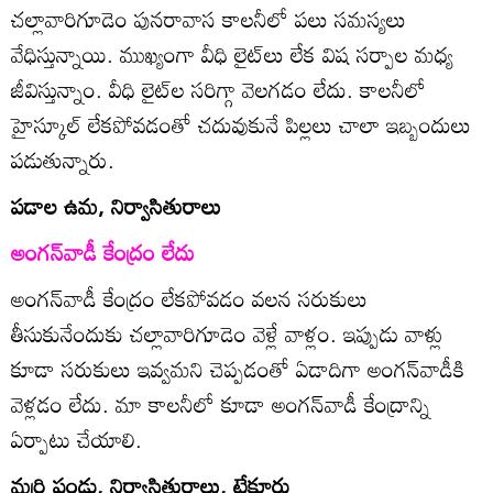
చల్లావారిగూడెం పునరావాస కాలనీలో పలు సమస్యలు
వేధిస్తున్నాయి. ముఖ్యంగా వీధి లైట్‌లు లేక విష సర్పాల మధ్య
జీవిస్తున్నాం. వీధి లైట్‌ల సరిగ్గా వెలగడం లేదు. కాలనీలో
హైస్కూల్‌ లేకపోవడంతో చదువుకునే పిల్లలు చాలా ఇబ్బందులు
పడుతున్నారు.
పడాల ఉమ, నిర్వాసితురాలు
అంగన్‌వాడీ కేంద్రం లేదు
అంగన్‌వాడీ కేంద్రం లేకపోవడం వలన సరుకులు
తీసుకునేందుకు చల్లావారిగూడెం వెళ్లే వాళ్లం. ఇప్పుడు వాళ్లు
కూడా సరుకులు ఇవ్వమని చెప్పడంతో ఏడాదిగా అంగన్‌వాడీకి
వెళ్లడం లేదు. మా కాలనీలో కూడా అంగన్‌వాడీ కేంద్రాన్ని
ఏర్పాటు చేయాలి.
మర్రి పండు, నిర్వాసితురాలు, టేకూరు