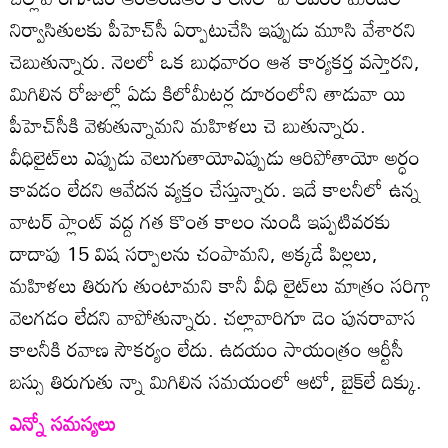
నిర్వాసితులకు పీహెచ్‌సీ ఏర్పాటుచేసి ఇప్పుడు మూసి వేశారని
చెబుతున్నారు. నెలలో ఒక బుధవారం ఆశ కార్యకర్త వస్తారని,
మిగిలిన రోజుల్లో ఏడు కిలోమీటర్ల దూరంలోని తాడువా యి
పీహెచ్‌సీకి వెళుతున్నామని మహిళలు చె బుతున్నారు.
వీధిలైట్‌లు ఎప్పుడు వెలుగుతాయోఎప్పుడు ఆరిపోతాయో అర్ధం
కావడం లేదని ఆవేదన వ్యక్తం చేస్తున్నారు. ఇదే కాలనీలో ఉన్న
వాటర్‌ ప్లాంట్‌ వద్ద గత కొంత కాలం నుండి ఇప్పటివరకు
దాదాపు 15 విష సర్పాలను చంపామని, అక్కడే పిల్లలు,
మహిళలు తిరుగు తుంటామని కానీ వీధి లైట్‌లు మాత్రం సరిగ్గా
వెలగడం లేదని వాపోతున్నారు. చల్లావారిగూ డెం పునరావాస
కాలనీకి రవాణ సౌకర్యం లేదు. ఉదయం సాయంత్రం ఆర్టీసీ
బస్సు తిరుగుతు న్నా మిగిలిన సమయంలో ఆటో, బైక్‌లే దిక్కు.
ఎన్నో సమస్యలు