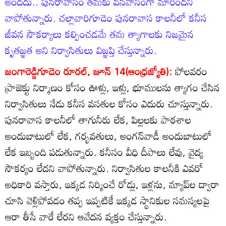
అందదు.. పునరావాసం తమకు వనవాసంగా మారిందని
వాపోతున్నారు. చల్లావారిగూడెం పునరావాస కాలనీలో కనీస
జీవన సౌకర్యాలు కల్పించడమే తమ త్యాగాలకు నిజమైన
కృతజ్ఞత అని నిర్వాసితులు విజ్ఞప్తి చేస్తున్నారు.
జంగారెడ్డిగూడెం రూరల్‌, జూన్‌ 14(ఆంధ్రజ్యోతి):
పోలవరం
ప్రాజెక్టు నిర్మాణం కోసం ఊళ్లు, ఇళ్లు, భూములను త్యాగం చేసిన
నిర్వాసితులు నేడు కనీస వసతుల కోసం ఎదురు చూస్తున్నారు.
పునరావాస కాలనీలో తాగునీరు లేక, పిల్లలకు పాఠశాల
అందుబాటులో లేక, గర్భవతులు, అంగన్‌వాడీ అందుబాటులో
లేక ఇబ్బంది పడుతున్నారు. కనీసం వీధి దీపాలు లేవు, వైద్య
సౌకర్యం లేదని వాపోతున్నారు. నిర్వాసితుల కాలనీకి ఎవరో
అధికారి వస్తారు, ఇక్కడ నిర్మించే రోడ్లు, ఇళ్లను, మ్యాప్‌ల ద్వారా
చూసి వెళ్లిపోవడం తప్ప ఇప్పటికే ఇక్కడ స్థానికుల సమస్యలపై
ఆరా తీసే వారే లేరని ఆవేదన వ్యక్తం చేస్తున్నారు.