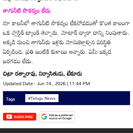
తాగునీటి సౌకర్యం లేదు
మా కాలనీలో తాగునీటి సౌకర్యం లేకపోవడంతో కొంత కాలంగా
ఒక ప్లాస్టిక్‌ ట్యాంక్‌ తెచ్చారు. మోటార్‌ ద్వారా దాన్ని నింపుతారు.
అక్కడి నుంచి తాగునీరు ఇళ్లకు మోసుకెళ్లాల్సిన పరిస్థితి
ఏర్పడింది. ప్రతి ఇంటికి కుళాయి అన్నారు. ఏమీ ఇక్కడ
జరగడం లేదు.
చిట్రా రత్నారావు, నిర్వాసితుడు, టేకూరు
Updated Date - Jun 14 , 2026 | 11:44 PM
#Telugu News
Tags
SUBSCRIBE