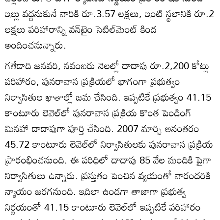
ఇల్లు వద్దనుకునే వారికి రూ.3.57 లక్షలు, ఇంటి స్థలానికి రూ.2
లక్షలు పరిహారాన్ని వన్‌టైం సెటిల్‌మెంట్‌ కింద
అందించనున్నారు.
గతేడాది జనవరి, నవంబరు నెలల్లో దాదాపు రూ.2,200 కోట్లు
పరిహారం, పునరావాస ప్రక్రియలో భాగంగా ప్రభుత్వం
నిర్వాసితుల ఖాతాల్లో జమ చేసింది. ఇప్పటికే ప్రభుత్వం 41.15
కాంటూరు లెవెల్‌లో పునరావాస ప్రక్రియ కొంత పెండింగ్‌
మినహా దాదాపుగా పూర్తి చేసింది. 2007 మార్చి అనంతరం
45.72 కాంటూరు లెవెల్‌లో నిర్వాసితులకు పునరావాస ప్రక్రియ
ప్రారంభించనుంది. ఈ పరిధిలో దాదాపు 85 వేల మందికి పైగా
నిర్వాసితులు ఉన్నారు. ప్రస్తుతం పెంచిన వ్యయంతో వారందరికి
న్యాయం జరగనుంది. ఇదిలా ఉండగా తాజాగా ప్రభుత్వ
నిర్ణయంతో 41.15 కాంటూరు లెవెల్‌లో ఇప్పటికే పరిహారం