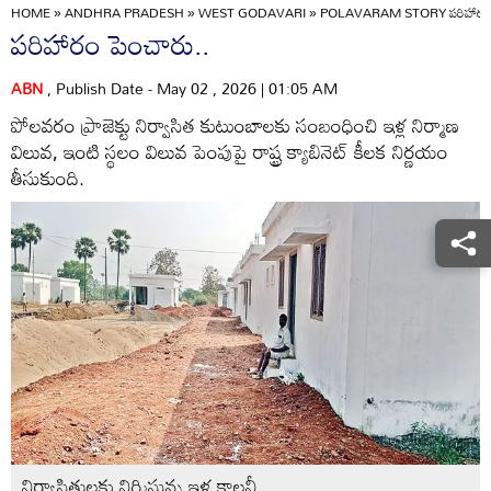
HOME
»
ANDHRA PRADESH
»
WEST GODAVARI
»
POLAVARAM STORY పరిహారం ప
పరిహారం పెంచారు..
ABN
, Publish Date - May 02 , 2026 | 01:05 AM
పోలవరం ప్రాజెక్టు నిర్వాసిత కుటుంబాలకు సంబంధించి ఇళ్ల నిర్మాణ
విలువ, ఇంటి స్థలం విలువ పెంపుపై రాష్ట్ర క్యాబినెట్‌ కీలక నిర్ణయం
తీసుకుంది.
నిర్వాసితులకు నిర్మిస్తున్న ఇళ్ల కాలనీ