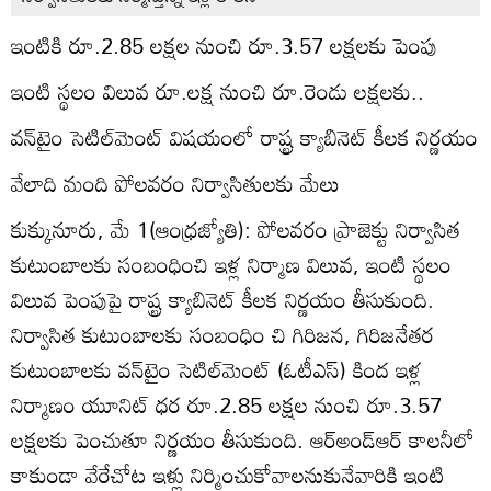
ఇంటికి రూ.2.85 లక్షల నుంచి రూ.3.57 లక్షలకు పెంపు
ఇంటి స్థలం విలువ రూ.లక్ష నుంచి రూ.రెండు లక్షలకు..
వన్‌టైం సెటిల్‌మెంట్‌ విషయంలో రాష్ట్ర క్యాబినెట్‌ కీలక నిర్ణయం
వేలాది మంది పోలవరం నిర్వాసితులకు మేలు
కుక్కునూరు, మే 1(ఆంధ్రజ్యోతి): పోలవరం ప్రాజెక్టు నిర్వాసిత
కుటుంబాలకు సంబంధించి ఇళ్ల నిర్మాణ విలువ, ఇంటి స్థలం
విలువ పెంపుపై రాష్ట్ర క్యాబినెట్‌ కీలక నిర్ణయం తీసుకుంది.
నిర్వాసిత కుటుంబాలకు సంబంధిం చి గిరిజన, గిరిజనేతర
కుటుంబాలకు వన్‌టైం సెటిల్‌మెంట్‌ (ఓటీఎస్‌) కింద ఇళ్ల
నిర్మాణం యూనిట్‌ ధర రూ.2.85 లక్షల నుంచి రూ.3.57
లక్షలకు పెంచుతూ నిర్ణయం తీసుకుంది. ఆర్‌అండ్‌ఆర్‌ కాలనీలో
కాకుండా వేరేచోట ఇళ్లు నిర్మించుకోవాలనుకునేవారికి ఇంటి