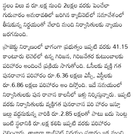
స్థలం విలు వ రూ.లక్ష నుంచి 2లక్షల వరకు పెంచేలా
గురువారం అమరావతిలో జరిగిన క్యాబినెట్‌లో సమావేశంలో
తీసుకున్న నిర్ణయంతో వేలాది మంది నిర్వాసితులకు న్యాయం
జరగనుంది.
ప్రాజెక్టు నిర్మాణంలో భాగంగా ప్రభుత్వం ఇప్పటి వరకు 41.15
కాంటూరు లెవెల్‌లో ఉన్న గిరిజన, గిరిజనేతర కుటుంబాలకు
పరిహారం అందించే ప్రక్రియ సాగుతోంది. ఓసీలకు వ్యక్తి గత
పునరావాస పరిహారం రూ.6.36 లక్షలు ఎస్సీ, ఎస్టీలకు
రూ.6.86 లక్షలు పరిహారం అం దిస్తోంది. ఇదే సమయంలో
నిర్వాసితులకు పున రావాస కాలనీలో ఇళ్లు నిర్మిస్తున్నారు. ఇప్పటి
వరకు నిర్వాసితులకు వ్యక్తిగత పునరావాస పరి హారం ఇస్తూ
ఇల్లు వద్దనుకున్న వారికి రూ.2.85 లక్షలతో పాటు ఐదు సెంట్ల
ఇంటి స్థలానికి రూ.లక్ష కలిపి ఇప్పటి వరకు పరిహారం
చెల్లించారు. తాజాగా క్యాబినెట్‌ నిర్ణయం ప్రకారం ఇక నుంచి