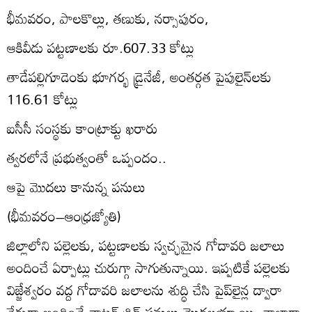
భీమవరం, పాలకొల్లు, తణుకు, నర్సాపురం,
ఆకివీడు పట్టణాలకు రూ.607.33 కోట్లు
తాడేపల్లిగూడెంకు భూగర్భ డ్రైనేజీ, అంతర్గత పైపులైన్‌లకు
116.61 కోట్లు
ఐసీసీ సంస్థకు కాంట్రాక్టు ఖరారు
త్వరలోనే ప్రభుత్వంతో ఒప్పందం..
ఆపై మొదలు కానున్న పనులు
(భీమవరం–ఆంధ్రజ్యోతి)
జిల్లాలోని పల్లెలకు, పట్టణాలకు స్వచ్ఛమైన గోదావరి జలాలు
అందించే ఏర్పాట్లు చురుగ్గా సాగుతున్నాయి. ఇప్పటికే పల్లెలకు
విజ్జేశ్వరం వద్ద గోదావరి జలాలను శుద్ధి చేసి పైప్‌లైన్ల ద్వారా