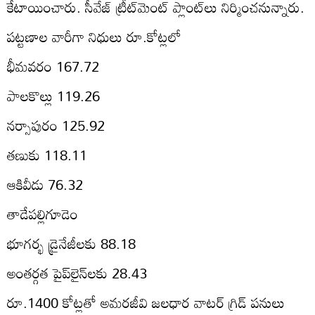
కేటాయించారు. సీవేజ్‌ ట్రీట్‌మెంట్‌ ప్లాంట్‌లు నిర్మించనున్నారు.
పట్టణాల వారీగా నిధులు రూ.కోట్లలో
భీమవరం 167.72
పాలకొల్లు 119.26
నర్సాపురం 125.92
తణుకు 118.11
ఆకివీడు 76.32
తాడేపల్లిగూడెం
భూగర్భ డ్రైనేజీలకు 88.18
అంతర్గత పైప్‌లైన్‌లకు 28.43
రూ.1400 కోట్లతో అమరజీవి జలధార వాటర్‌ గ్రిడ్‌ పనులు