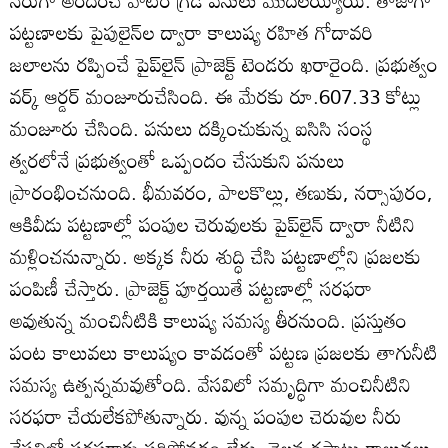
నేరుగా అందించే వాటర్‌ గ్రిడ్‌ పనులు మొదలయ్యాయి. తాజాగా
పట్టణాలకు పైపులైన్‌ల ద్వారా కాలుష్య రహిత గోదావరి
జలాలను రప్పించే పైప్‌లైన్‌ ప్రాజెక్ట్‌ టెండరు ఖరారైంది. ప్రభుత్వం
వర్క్‌ ఆర్డర్‌ మంజూరుచేసింది. ఈ మేరకు రూ.607.33 కోట్లు
మంజూరు చేసింది. పనులు దక్కించుకున్న ఐసిసి సంస్థ
త్వరలోనే ప్రభుత్వంతో ఒప్పందం చేసుకుని పనులు
ప్రారంభించనుంది. భీమవరం, పాలకొల్లు, తణుకు, నర్సాపురం,
ఆకివీడు పట్టణాల్లో పంపుల చెరువులకు పైప్‌లైన్‌ ద్వారా నీటిని
మళ్లించనున్నారు. అక్కక నీరు శుద్ధి చేసి పట్టణాల్లోని ప్రజలకు
పంపిణీ చేస్తారు. ప్రాజెక్ట్‌ పూర్తయితే పట్టణాల్లో సరఫరా
అవుతున్న మంచినీటికి కాలుష్య సమస్య తీరనుంది. ప్రస్తుతం
పంట కాలువలు కాలుష్యం కావడంతో పట్టణ ప్రజలకు తాగునీటి
సమస్య ఉత్పన్నమవుతోంది. వేసవిలో సమృద్ధిగా మంచినీటిని
సరఫరా చేయలేకపోతున్నారు. వున్న పంపుల చెరువుల నీరు