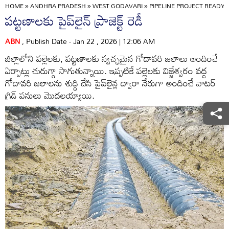
HOME
»
ANDHRA PRADESH
»
WEST GODAVARI
»
PIPELINE PROJECT READY
పట్టణాలకు పైప్‌లైన్‌ ప్రాజెక్ట్‌ రెడీ
ABN
, Publish Date - Jan 22 , 2026 | 12:06 AM
జిల్లాలోని పల్లెలకు, పట్టణాలకు స్వచ్ఛమైన గోదావరి జలాలు అందించే
ఏర్పాట్లు చురుగ్గా సాగుతున్నాయి. ఇప్పటికే పల్లెలకు విజ్జేశ్వరం వద్ద
గోదావరి జలాలను శుద్ధి చేసి పైప్‌లైన్ల ద్వారా నేరుగా అందించే వాటర్‌
గ్రిడ్‌ పనులు మొదలయ్యాయి.