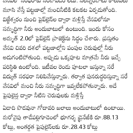
వేసవిలో సరఫరాకు సరిపోవడం లేదు. నెలన్నరపాటు కాలువలు
మూసి వేస్తే పట్టణాల్లో మంచినీటికి కటకట ఏర్పడుతోంది.
విజ్జేశ్వరం నుంచి పైప్‌లైన్‌ల ద్వారా మళ్లిస్తే వేసవిలోనూ
సమృద్ధిగా నీరు అందుబాటులో ఉంటుంది. ఇందు కోసం
అమృత్‌ 2.0లో పైప్‌లైన్‌ ప్రాజెక్ట్‌ను సిద్ధం చేశారు. ప్రస్తుతం
వేసవి చివరి దశలో పట్టణాల్లోని పంపుల చెరువుల్లో నీరు
అడుగంటిపోతుంది. అప్పుడు ఒక్కపూట మాత్రమే నీరు ఇచ్చే
పరిస్థితి ఉంటోంది. ఇటీవల రెండు పూటలా ఇస్తున్నా సరే
విద్యుత్‌ సరఫరా నిలిపివేస్తున్నారు. తర్వాత పునరుద్ధరిస్తున్నా సరే
వేసవిలో మంచి నీరు సమృద్ధిగా ఇవ్వలేకపోతున్నారు. అదే
పైపులైన్ల ద్వారా నీటిని చెరువులకు మళ్లిస్తే
ఏడాది పొడవునా గోదావరి జలాలు అందుబాటులో ఉంటాయి.
మరోవైపు తాడేపల్లిగూడెంలో భూగర్భ డ్రైనేజీకి రూ.88.13
కోట్లు, అంతర్గత పైపులైన్‌లకు రూ.28.43 కోట్లు