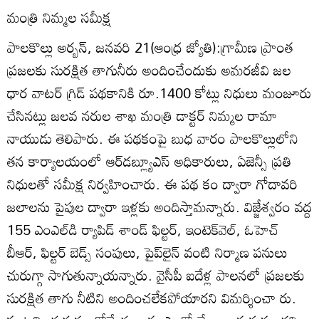
మంత్రి నిమ్మల సమీక్ష
పాలకొల్లు అర్బన్‌, జనవరి 21(ఆంధ్ర జ్యోతి):గ్రామీణ ప్రాంత
ప్రజలకు సురక్షిత తాగునీరు అందించేందుకు అమరజీవి జల
ధార వాటర్‌ గ్రిడ్‌ పథకానికి రూ.1400 కోట్లు నిధులు మంజూరు
చేసినట్లు జలవ నరుల శాఖ మంత్రి డాక్టర్‌ నిమ్మల రామా
నాయుడు తెలిపారు. ఈ పథకంపై బుధ వారం పాలకొల్లులోని
తన కార్యాలయంలో ఆర్‌డబ్ల్యూఎస్‌ అధికారులు, ఏజెన్సీ ప్రతి
నిధులతో సమీక్ష నిర్వహించారు. ఈ పథ కం ద్వారా గోదావరి
జలాలను పైపుల ద్వారా ఇళ్లకు అందిస్తామన్నారు. విజ్జేశ్వరం వద్ద
155 ఎంఎల్‌డి ర్యాపిడ్‌ శాండ్‌ ఫిల్టర్‌, ఇంటెక్‌వెల్‌, ఓహెచ్‌
బీఆర్‌, ఫిల్టర్‌ బెడ్స్‌ సంపులు, పైప్‌లైన్‌ వంటి నిర్మాణ పనులు
చురుగ్గా సాగుతున్నాయన్నారు. వైసీపీ ఐదేళ్ల పాలనలో ప్రజలకు
సురక్షిత తాగు నీటిని అందించలేకపోయారని విమర్శించా రు.