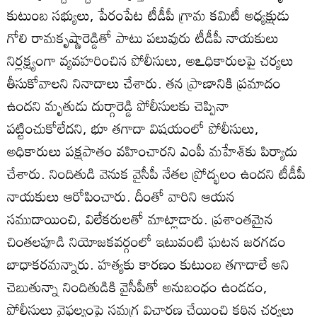
కుటుంబ సభ్యులు, పేరంపేట టీడీపీ గ్రామ కమిటీ అధ్యక్షుడు
గోలి రామకృష్ణారెడ్డితో పాటు పలువురు టీడీపీ నాయకులు
నిర్లక్ష్యంగా వ్యవహరించిన పోలీసులు, అఽధికారులపై చర్యలు
తీసుకోవాలని నినాదాలు చేశారు. తన ప్రాణానికి ప్రమాదం
ఉందని మృతుడు దుర్గారెడ్డి పోలీసులకు చెప్పినా
పట్టించుకోలేదని, భూ తగాదా విషయంలో పోలీసులు,
అధికారులు పక్షపాతం వహించారని ఎంపీ మహేశ్‌కు పిర్యాదు
చేశారు. నిందితుడి వెనుక వైసీపీ నేతల ప్రోద్భలం ఉందని టీడీపీ
నాయకులు ఆరోపించారు. దీంతో వారిని ఆయన
సముదాయించి, విలేకరులతో మాట్లాడారు. ప్రశాంతమైన
చింతలపూడి నియోజకవర్గంలో ఇటువంటి ఘటన జరగడం
బాధాకరమన్నారు. హత్యకు కారణం కుటుంబ తగాదాలే అని
చెబుతున్నా నిందితుడికి వైసీపీతో అనుబంధం ఉండడం,
పోలీసులు వైఫల్యంపై సమగ్ర విచారణ చేయించి కఠిన చర్యలు