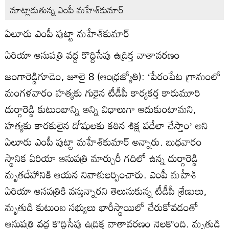
మాట్లాడుతున్న ఎంపీ మహేశ్‌కుమార్‌
ఏలూరు ఎంపీ పుట్టా మహేశ్‌కుమార్‌
ఏరియా ఆసుపత్రి వద్ద కొద్దిసేపు ఉద్రిక్త వాతావరణం
జంగారెడ్డిగూడెం, జూలై 8 (ఆంధ్రజ్యోతి): ‘పేరంపేట గ్రామంలో
మంగళవారం హత్యకు గురైన టీడీపీ కార్యకర్త కారుమూరి
దుర్గారెడ్డి కుటుంబాన్ని అన్ని విధాలుగా ఆదుకుంటామని,
హత్యకు కారకులైన దోషులకు కఠిన శిక్ష పడేలా చేస్తాం’ అని
ఏలూరు ఎంపీ పుట్టా మహేశ్‌కుమార్‌ అన్నారు. బుధవారం
స్థానిక ఏరియా ఆసుపత్రి మార్చురీ గదిలో ఉన్న దుర్గారెడ్డి
మృతదేహానికి ఆయన నివాళులర్పించారు. ఎంపీ మహేశ్‌
ఏరియా ఆసపత్రికి వస్తున్నారని తెలుసుకున్న టీడీపీ శ్రేణులు,
మృతుడి కుటుంబ సభ్యులు భారీస్థాయిలో చేరుకోవడంతో
ఆసుపత్రి వద్ద కొద్దిసేపు ఉద్రిక్త వాతావరణం నెలకొంది. మృతుడి