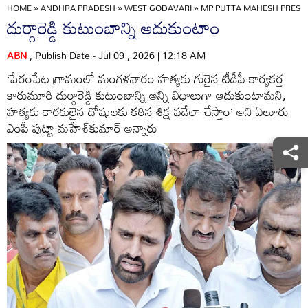
HOME
»
ANDHRA PRADESH
»
WEST GODAVARI
»
MP PUTTA MAHESH PRESS
దుర్గారెడ్డి కుటుంబాన్ని ఆదుకుంటాం
ABN
, Publish Date - Jul 09 , 2026 | 12:18 AM
‘పేరంపేట గ్రామంలో మంగళవారం హత్యకు గురైన టీడీపీ కార్యకర్త
కారుమూరి దుర్గారెడ్డి కుటుంబాన్ని అన్ని విధాలుగా ఆదుకుంటామని,
హత్యకు కారకులైన దోషులకు కఠిన శిక్ష పడేలా చేస్తాం’ అని ఏలూరు
ఎంపీ పుట్టా మహేశ్‌కుమార్‌ అన్నారు