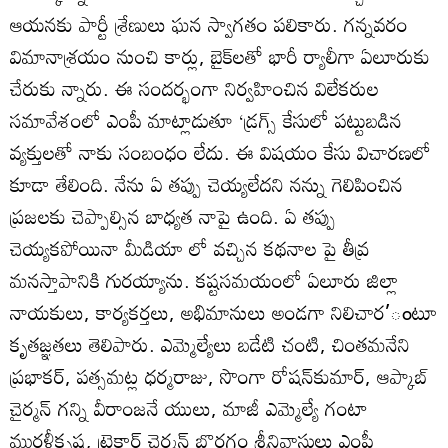
ఆయనకు పార్టీ శ్రేణులు ఘన స్వాగతం పలికారు. గన్నవరం
విమానాశ్రయం నుంచి కార్లు, బైక్‌లతో భారీ ర్యాలీగా ఏలూరుకు
చేరుకు న్నారు. ఈ సందర్భంగా నిర్వహించిన విలేకరుల
సమావేశంలో ఎంపీ మాట్లాడుతూ ‘డ్రగ్స్‌ కేసులో పట్టుబడిన
వ్యక్తులతో నాకు సంబంధం లేదు. ఈ విషయం కేసు విచారణలో
కూడా తేలింది. నేను ఏ తప్పు చెయ్యలేదని నన్ను గెలిపించిన
ప్రజలకు చెప్పాల్సిన బాధ్యత నాపై ఉంది. ఏ తప్పు
చెయ్యకపోయినా మీడియా లో వచ్చిన కథనాల పై తీవ్ర
మనస్తాపానికి గురయ్యాను. కష్టసమయంలో ఏలూరు జిల్లా
నాయకులు, కార్యకర్తలు, అభిమానులు అండగా నిలిచార’ంటూ
కృతజ్ఞతలు తెలిపారు. ఎమ్మెల్యేలు బడేటి చంటి, చింతమనేని
ప్రభాకర్‌, పత్సమట్ల ధర్మరాజు, సొంగా రోషన్‌కుమార్‌, ఆప్కాబ్‌
చైర్మన్‌ గన్ని వీరాంజనే యులు, మాజీ ఎమ్మెల్యే గంటా
మురళీకృష్ణ, ట్రైకార్‌ చైర్మన్‌ బొరగం శ్రీనివాసులు ఎంపీ