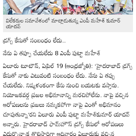
విలేకరుల సమావేశంలో మాట్లాడుతున్న ఎంపీ మహేశ్‌ కుమార్‌
యాదవ్‌
డ్రగ్స్‌ కేసుతో సంబంధం లేదు..
నేను ఏ తప్పూ చేయలేదు 8 ఎంపీ పుట్టా మహేశ్‌
ఏలూరు టూటౌన్‌, ఏప్రిల్‌ 19 (ఆంధ్రజ్యోతి): ‘హైదరాబాద్‌ డ్రగ్స్‌
కేసుతో నాకు ఎటువంటి సంబంధం లేదు. నేను ఏ తప్పు
చేయలేదు. నిష్కళంకంగా కేసు నుంచి బయటకు వస్తాను.
నియోజకవర్గ ప్రజల అభిమానాన్ని మరచిపోలేను. నాపై వచ్చిన
ఆరోపణలను ప్రజలు నమ్మకపోగా నాపై ఎంతో అభిమానం
చూపుతున్నా’రని ఏలూరు ఎంపీ పుట్టా మహేశ్‌కుమార్‌ యాదవ్‌
అన్నారు. హైదరాబాద్‌ ఫామ్‌హౌస్‌ డ్రగ్స్‌ కేసులో ఆరోపణలు
ఎదుర్కొన్నాక తొలిసారిగా ఆదివారం ఏలూరుకు వచ్చిన