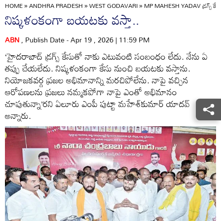
HOME
»
ANDHRA PRADESH
»
WEST GODAVARI
»
MP MAHESH YADAV డ్రగ్స్‌ కేసు
నిష్కళంకంగా బయటకు వస్తా..
ABN
, Publish Date - Apr 19 , 2026 | 11:59 PM
‘హైదరాబాద్‌ డ్రగ్స్‌ కేసుతో నాకు ఎటువంటి సంబంధం లేదు. నేను ఏ
తప్పు చేయలేదు. నిష్కళంకంగా కేసు నుంచి బయటకు వస్తాను.
నియోజకవర్గ ప్రజల అభిమానాన్ని మరచిపోలేను. నాపై వచ్చిన
ఆరోపణలను ప్రజలు నమ్మకపోగా నాపై ఎంతో అభిమానం
చూపుతున్నా’రని ఏలూరు ఎంపీ పుట్టా మహేశ్‌కుమార్‌ యాదవ్‌
అన్నారు.