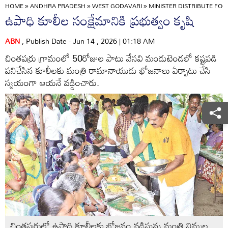
HOME
»
ANDHRA PRADESH
»
WEST GODAVARI
»
MINISTER DISTRIBUTE FO
ఉపాధి కూలీల సంక్షేమానికి ప్రభుత్వం కృషి
ABN
, Publish Date - Jun 14 , 2026 | 01:18 AM
చింతపర్రు గ్రామంలో 50రోజుల పాటు వేసవి మండుటెండలో కష్టపడి
పనిచేసిన కూలీలకు మంత్రి రామానాయుడు భోజనాలు ఏర్పాటు చేసి
స్వయంగా ఆయనే వడ్డించారు.
చింతపర్రులో ఉపాధి కూలీలకు భోజనం వడ్డిస్తున్న మంత్రి నిమ్మల