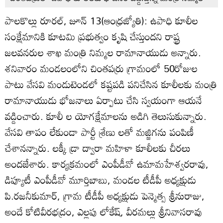
పాలకొల్లు రూరల్‌, జూన్‌ 13(ఆంధ్రజ్యోతి): ఉపాధి కూలీల
సంక్షేమానికి కూటమి ప్రభుత్వం కృషి చేస్తుందని రాష్ట్ర
జలవనరుల శాఖ మంత్రి నిమ్మల రామానాయుడు అన్నారు.
శనివారం మండలంలోని చింతపర్రు గ్రామంలో 50రోజుల
పాటు వేసవి మండుటెండలో కష్టపడి పనిచేసిన కూలీలకు మంత్రి
రామానాయుడు భోజనాలు ఏర్పాటు చేసి స్వయంగా ఆయనే
వడ్డించారు. కూలీ ల యోగక్షేమాలను అడిగి తెలుసుకున్నారు.
వేసవి తాపం లేకుండా పార్టీ శ్రేణు లతో మజ్జిగను పంపిణీ
చేశానన్నారు. లక్కీ డ్రా ద్వారా మహిళా కూలీలకు చీరలు
అందజేశారు. కార్యక్రమంలో ఎంపీడీవో ఉమామహేశ్వరరావు,
డిప్యూటీ ఎంపీడీవో మూర్తిబాబు, మండల టీడీపీ అధ్యక్షుడు
పి.రజనీకుమార్‌, గ్రామ టీడీపీ అధ్యక్షుడు పెన్మెత్స శ్రీనురాజు,
అందే కోటివీరభద్రం, ఎల్లపు లోకేష్‌, వీరమల్లు శ్రీనివాసరావు