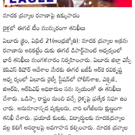
మాదక ద్రవ్యాల రవాణాపై ఉక్కుపాదం
రైళ్లలో ఈగల్‌ టీం ముమ్మరంగా తనిఖీలు
ఏలూరు క్రైం, ఏప్రిల్‌ 21(ఆంధ్రజ్యోతి): మాదక ద్రవ్యాల అక్రమ
రవాణాను అరికట్టేం దుకు ఈగల్‌ డిపార్ట్‌మెంట్‌ ఆధ్వర్యంలో
భారీ తనిఖీలు మంగళవారం నిర్వహించారు. ఏలూరు జిల్లా ఎస్పీ
కెపిఎస్‌ కిషోర్‌ ఆదేశాల మేరకు ఈగల్‌ ఐజీపీ ఆర్‌కె రవికృష్ణ
ఆధ్వ ర్యంలో ఏలూరు రైల్వే స్టేషన్‌లో పోలీస్‌శాఖ, ఎక్సైజ్‌,
జిఆర్‌పి, ఆర్‌పిఎఫ్‌ అధికారుల సమ న్వయంతో ఈ తనిఖీలు
చేశారు. ఒడిస్సా రాష్ట్రం నుంచి వచ్చే రైళ్ళపై ప్రత్యేక నిఘా ఉం
చారు. అనుమానాస్పద వ్యక్తులను, వారి లగేజీలను క్షుణ్ణంగా
తనిఖీ చేశారు. ప్రయాణి కులకు, విద్యార్థులకు మాదకద్రవ్యాల
వల్ల కలిగే అనర్థాలపై అవగాహన కల్పించారు. మాదక ద్రవ్యాల