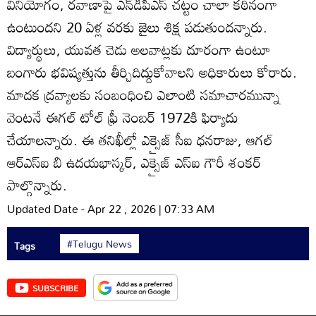
వినియోగం, రవాణాపై ఎన్‌డీపీఎస్‌ చట్టం చాలా కఠినంగా
ఉంటుందని 20 ఏళ్ల వరకు జైలు శిక్ష పడుతుందన్నారు.
విద్యార్థులు, యువత చెడు అలవాట్లకు దూరంగా ఉంటూ
బంగారు భవిష్యత్తును తీర్చిదిద్దుకోవాలని అధికారులు కోరారు.
మాదక ద్రవ్యాలకు సంబంధించి ఎలాంటి సమాచారమున్నా
వెంటనే ఈగల్‌ టోల్‌ ఫ్రీ నెంబర్‌ 1972కి ఫిర్యాదు
చేయాలన్నారు. ఈ తనిఖీల్లో ఎక్సైజ్‌ సీఐ ధనరాజు, ఆగల్‌
ఆర్‌ఎస్‌ఐ బి ఉదయభాస్కర్‌, ఎక్సైజ్‌ ఎస్‌ఐ గౌరీ శంకర్‌
పాల్గొన్నారు.
Updated Date - Apr 22 , 2026 | 07:33 AM
#Telugu News
Tags
SUBSCRIBE