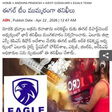
HOME
»
ANDHRA PRADESH
»
WEST GODAVARI
»
EGALE TEAM
ఈగల్‌ టీం ముమ్మరంగా తనిఖీలు
ABN
, Publish Date - Apr 22 , 2026 | 12:47 AM
మాదక ద్రవ్యాల అక్రమ రవాణాను అరికట్టేం దుకు ఈగల్‌ డిపార్ట్‌మెంట్‌
ఆధ్వర్యంలో భారీ తనిఖీలు మంగళవారం నిర్వహించారు. ఏలూరు జిల్లా
ఎస్పీ కెపిఎస్‌ కిషోర్‌ ఆదేశాల మేరకు ఈగల్‌ ఐజీపీ ఆర్‌కె రవికృష్ణ ఆధ్వ
ర్యంలో ఏలూరు రైల్వే స్టేషన్‌లో పోలీస్‌శాఖ, ఎక్సైజ్‌, జిఆర్‌పి, ఆర్‌పిఎఫ్‌
అధికారుల సమ న్వయంతో ఈ తనిఖీలు చేశారు.