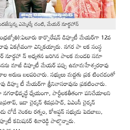
ేస్తున్న ఎమ్మెల్యే చంటి, మేయర్‌ నూర్జహాన్‌
ధ్రజ్యోతి):ఏలూరు కార్పొరేషన్‌ డిప్యూటీ మేయర్‌గా 12వ
నివాసరావు ఏకగ్రీవంగా ఎన్నికయ్యారు. నగర పా లక సంస్థ
‌ నూర్జహా న్‌ అధ్యతన జరిగిన పాలక మండలి సమా
నను మాజీ డిప్యూటీ మేయర్‌ పప్పు ఉమామహేశ్వరరావు
ంగిరాల అరుణ బలపరిచారు. సభ్యులు మద్దతు ప్రక టించడంతో
వరరావు డిప్యూ టీ మేయర్‌గా శ్రీనివాసరావును ప్రకటించారు.
తూ నగరాభివృద్ధే ధ్యేయంగా, పార్టీలకతీతంగా పనిచేయాలని
తాప్‌, ఇడా చైర్మన్‌ శివప్రసాద్‌, ఏఎంసీ చైర్మన్‌
షుడు చోడే వెంకట రత్నం, కోఅప్షన్‌ సభ్యుడు పెదబాబు,
ప్యూటీ కమిషనర్‌ శివారెడ్డి పాల్గొన్నారు.