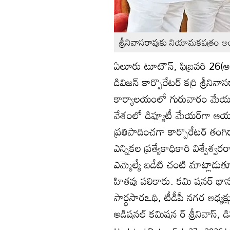
శ్రీనివాసరావుకు నియామకపత్రం అందజ
ఏలూరు టూటౌన్‌, ఫిబ్రవరి 26(ఆం
డివిజన్‌ కార్పొరేటర్‌ కర్రి శ్రీ
కార్యాలయంలో గురువారం మేయర్
వేశంలో డిప్యూటీ మేయర్‌గా ఆయ
ప్రతిపాదించగా కార్పొరేటర్‌ త
ఎన్నికల ప్రత్యేకాధికారి విశ్వేశ్
ఎమ్మెల్యే బడేటి చంటి మాట్లాడు
హితవు పలికారు. కమి షనర్‌ భానుప్ర
పార్థసారఽథి, టీడీపీ నగర అధ్యక్
అడిషనల్‌ కమిషన ర్‌ శ్రీనివాస్‌, డి