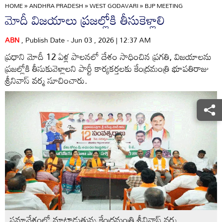
HOME
»
ANDHRA PRADESH
»
WEST GODAVARI
»
BJP MEETING
మోదీ విజయాలు ప్రజల్లోకి తీసుకెళ్లాలి
ABN
, Publish Date - Jun 03 , 2026 | 12:37 AM
ప్రధాని మోదీ 12 ఏళ్ల పాలనలో దేశం సాధించిన ప్రగతి, విజయాలను
ప్రజల్లోకి తీసుకువెళ్లాలని పార్టీ కార్యకర్తలకు కేంద్రమంత్రి భూపతిరాజు
శ్రీనివాస్‌ వర్మ సూచించారు.
సమావేశంలో మాట్లాడుతున్న కేంద్రమంత్రి శ్రీనివాస్‌ వర్మ