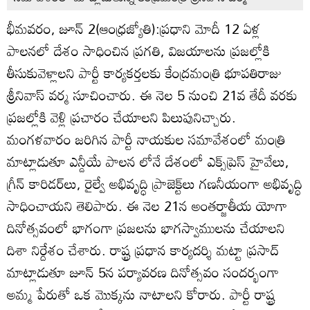
భీమవరం, జూన్‌ 2(ఆంధ్రజ్యోతి):ప్రధాని మోదీ 12 ఏళ్ల
పాలనలో దేశం సాధించిన ప్రగతి, విజయాలను ప్రజల్లోకి
తీసుకువెళ్లాలని పార్టీ కార్యకర్తలకు కేంద్రమంత్రి భూపతిరాజు
శ్రీనివాస్‌ వర్మ సూచించారు. ఈ నెల 5 నుంచి 21వ తేదీ వరకు
ప్రజల్లోకి వెళ్లి ప్రచారం చేయాలని పిలుపునిచ్చారు.
మంగళవారం జరిగిన పార్టీ నాయకుల సమావేశంలో మంత్రి
మాట్లాడుతూ ఎన్డీయే పాలన లోనే దేశంలో ఎక్స్‌ప్రెస్‌ హైవేలు,
గ్రీన్‌ కారిడర్‌లు, రైల్వే అభివృద్ధి ప్రాజెక్ట్‌లు గణనీయంగా అభివృద్ధి
సాధించాయని తెలిపారు. ఈ నెల 21న అంతర్జాతీయ యోగా
దినోత్సవంలో భాగంగా ప్రజలను భాగస్వాములను చేయాలని
దిశా నిర్దేశం చేశారు. రాష్ట్ర ప్రధాన కార్యదర్శి మట్టా ప్రసాద్‌
మాట్లాడుతూ జూన్‌ 5న పర్యావరణ దినోత్సవం సందర్భంగా
అమ్మ పేరుతో ఒక మొక్కను నాటాలని కోరారు. పార్టీ రాష్ట్ర