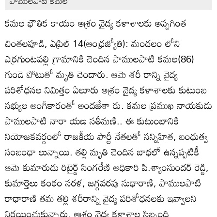
పాములపాటి కమల
కమల భౌతిక కాయం ఆశ్రం వైద్య కళాశాలకు అప్పగింత
చింతలపూడి, ఏప్రిల్‌ 14(ఆంధ్రజ్యోతి): మండలం లోని
ఎర్రగుంటపల్లి గ్రామానికి చెందిన పాములపాటి కమల(86)
గుండె పోటుతో మృతి చెందారు. ఆమె శరీ రాన్ని వైద్య
పరిశోధనల నిమిత్తం ఏలూరు ఆశ్రం వైద్య కళాశాలకు కుటుంబ
సభ్యుల అంగీకారంతో అందజేశా రు. కమల ప్రముఖ నాయకుడు
పాములపాటి నారా యణ సతీమణి.. ఈ కుటుంబానికి
నియోజకవర్గంలో రాజకీయ పార్టీ నేతలతో సన్నిహిత, బంధుత్వ
సంబంధా లున్నాయి. తల్లి మృతి చెందిన బాధలో ఉన్నప్పటికీ
ఆమె కుమారుడు రిటైర్డ్‌ సింగరేణి అధికారి పి.శ్యాంసుందర్‌ రెడ్డి,
కుమార్తెలు కంఠం సరళ, జగ్గవరపు సుధారాణి, పాములపాటి
రాధారాణి తమ తల్లి శరీరాన్ని వైద్య పరిశోధనలకు ఇవ్వాలని
నిర్ణయించుకున్నారు. ఆశ్రం వైద్య కళాశాల సిబ్బంది