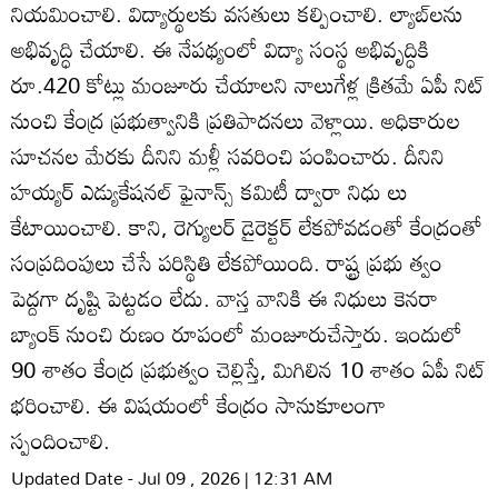
నియమించాలి. విద్యార్థులకు వసతులు కల్పించాలి. ల్యాబ్‌లను
అభివృద్ధి చేయాలి. ఈ నేపథ్యంలో విద్యా సంస్థ అభివృద్ధికి
రూ.420 కోట్లు మంజూరు చేయాలని నాలుగేళ్ల క్రితమే ఏపీ నిట్‌
నుంచి కేంద్ర ప్రభుత్వానికి ప్రతిపాదనలు వెళ్లాయి. అధికారుల
సూచనల మేరకు దీనిని మళ్లీ సవరించి పంపించారు. దీనిని
హయ్యర్‌ ఎడ్యుకేషనల్‌ ఫైనాన్స్‌ కమిటీ ద్వారా నిధు లు
కేటాయించాలి. కాని, రెగ్యులర్‌ డైరెక్టర్‌ లేకపోవడంతో కేంద్రంతో
సంప్రదింపులు చేసే పరిస్థితి లేకపోయింది. రాష్ట్ర ప్రభు త్వం
పెద్దగా దృష్టి పెట్టడం లేదు. వాస్త వానికి ఈ నిధులు కెనరా
బ్యాంక్‌ నుంచి రుణం రూపంలో మంజూరుచేస్తారు. ఇందులో
90 శాతం కేంద్ర ప్రభుత్వం చెల్లిస్తే, మిగిలిన 10 శాతం ఏపీ నిట్‌
భరించాలి. ఈ విషయంలో కేంద్రం సానుకూలంగా
స్పందించాలి.
Updated Date - Jul 09 , 2026 | 12:31 AM