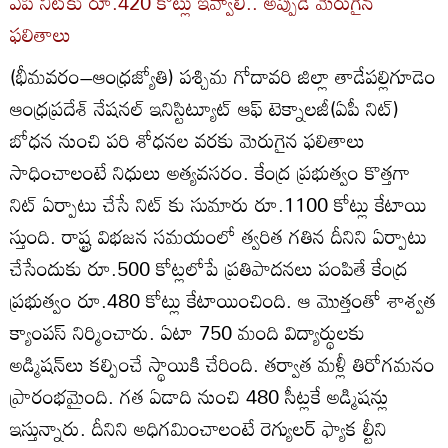
ఏపీ నిట్‌కు రూ.420 కోట్లు ఇవ్వాలి.. అప్పుడే మెరుగైన
ఫలితాలు
(భీమవరం–ఆంధ్రజ్యోతి) పశ్చిమ గోదావరి జిల్లా తాడేపల్లిగూడెం
ఆంధ్రప్రదేశ్‌ నేషనల్‌ ఇనిస్టిట్యూట్‌ ఆఫ్‌ టెక్నాలజీ(ఏపీ నిట్‌)
బోధన నుంచి పరి శోధనల వరకు మెరుగైన ఫలితాలు
సాధించాలంటే నిధులు అత్యవసరం. కేంద్ర ప్రభుత్వం కొత్తగా
నిట్‌ ఏర్పాటు చేసే నిట్‌ కు సుమారు రూ.1100 కోట్లు కేటాయి
స్తుంది. రాష్ట్ర విభజన సమయంలో త్వరిత గతిన దీనిని ఏర్పాటు
చేసేందుకు రూ.500 కోట్లలోపే ప్రతిపాదనలు పంపితే కేంద్ర
ప్రభుత్వం రూ.480 కోట్లు కేటాయించింది. ఆ మొత్తంతో శాశ్వత
క్యాంపస్‌ నిర్మించారు. ఏటా 750 మంది విద్యార్థులకు
అడ్మిషన్‌లు కల్పించే స్థాయికి చేరింది. తర్వాత మళ్లీ తిరోగమనం
ప్రారంభమైంది. గత ఏడాది నుంచి 480 సీట్లకే అడ్మిషన్లు
ఇస్తున్నారు. దీనిని అధిగమించాలంటే రెగ్యులర్‌ ఫ్యాక ల్టీని