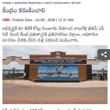
HOME
»
ANDHRA PRADESH
»
WEST GODAVARI
»
AP NIT
కేంద్రం కరుణించాలి
ABN
, Publish Date - Jul 09 , 2026 | 12:31 AM
అభివృద్ధికి రూ.420 కోట్లు మంజూరు చేయాలని నాలుగేళ్ల క్రితమే ఏపీ
నిట్‌ నుంచి కేంద్ర ప్రభుత్వానికి ప్రతిపాదనలు వెళ్లాయి. అధికారుల
సూచనల మేరకు దీనిని మళ్లీ సవరించి పంపించారు.