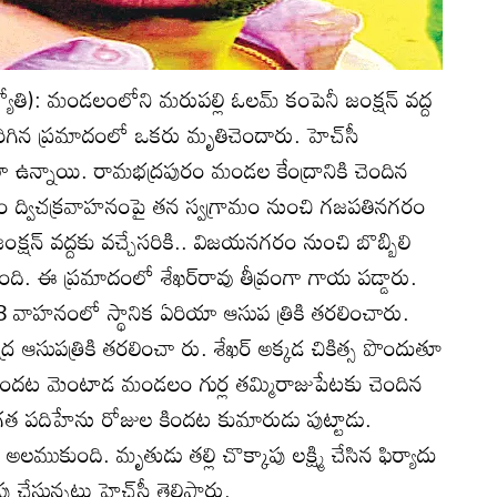
ోతి): మండలంలోని మరుపల్లి ఓలమ్‌ కంపెనీ జంక్షన్‌ వద్ద
గిన ప్రమాదంలో ఒకరు మృతిచెందారు. హెచ్‌సీ
లా ఉన్నాయి. రామభద్రపురం మండల కేంద్రానికి చెందిన
ారం ద్విచక్రవాహనంపై తన స్వగ్రామం నుంచి గజపతినగరం
జంక్షన్‌ వద్దకు వచ్చేసరికి.. విజయనగరం నుంచి బొబ్బిలి
్టింది. ఈ ప్రమాదంలో శేఖర్‌రావు తీవ్రంగా గాయ పడ్డారు.
 వాహనంలో స్థానిక ఏరియా ఆసుప త్రికి తరలించారు.
ంద్ర ఆసుపత్రికి తరలించా రు. శేఖర్‌ అక్కడ చికిత్స పొందుతూ
్ల కిందట మెంటాడ మండలం గుర్ల తమ్మిరాజుపేటకు చెందిన
. గత పదిహేను రోజుల కిందట కుమారుడు పుట్టాడు.
ుకుంది. మృతుడు తల్లి చొక్కాపు లక్ష్మి చేసిన ఫిర్యాదు
 చేస్తున్నట్టు హెచ్‌సీ తెలిపారు.