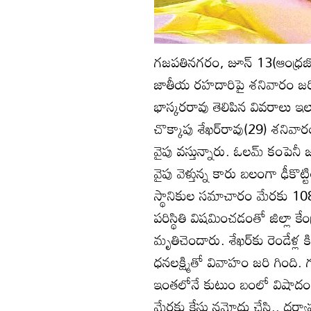
గజపతినగరం, జూన్‌ 13(ఆంధ్రజ్య
జాతీయ రహదారిపై శనివారం జరి
భాస్కరరావు తెలిపిన వివరాలు ఇ
చొక్కాపు శేఖర్‌రావు(29) శనివ
వైపు వస్తున్నారు. ఓలమ్‌ కంపెనీ 
వైపు వెళ్తున్న కారు బలంగా ఢీకొట
స్థానికుల సమాచారం మేరకు 108
పరిస్థితి విషమించడంతో జిల్లా కే
మృతిచెందారు. శేఖర్‌కు రెండేళ
ధనలక్ష్మితో వివాహం జరి గింది
ఇంతలోనే కుటుం బంలో విషాదం అలమ
మేరకు కేసు నమోదు చేసి.. దర్యాప్తు