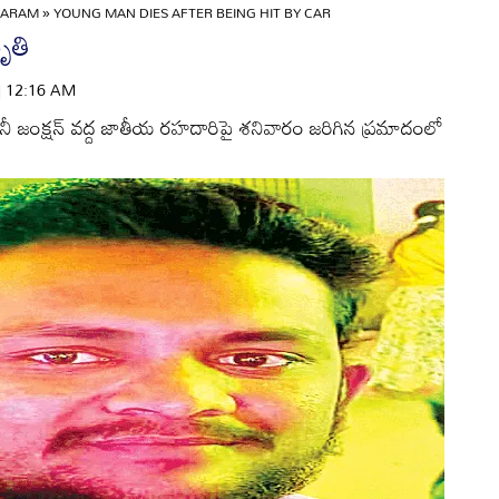
GARAM
»
YOUNG MAN DIES AFTER BEING HIT BY CAR
ృతి
 | 12:16 AM
ీ జంక్షన్‌ వద్ద జాతీయ రహదారిపై శనివారం జరిగిన ప్రమాదంలో