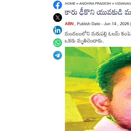
HOME
»
ANDHRA PRADESH
»
VIZIANA
కారు ఢీకొని యువకుడి మ
ABN
, Publish Date - Jun 14 , 2026
మండలంలోని మరుపల్లి ఓలమ్‌ కంపెన
ఒకరు మృతిచెందారు.