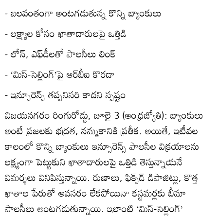
- బలవంతంగా అంటగడుతున్న కొన్ని బ్యాంకులు
- లక్ష్యాల కోసం ఖాతాదారులపై ఒత్తిడి
- లోన్‌, ఎఫ్‌డీలతో పాలసీలు లింక్‌
- ‘మిస్‌-సెల్లింగ్‌’పై ఆర్‌బీఐ కొరడా
- ఇన్సూరెన్స్‌ తప్పనిసరి కాదని స్పష్టం
విజయనగరం రింగురోడ్డు, జూలై 3 (ఆంధ్రజ్యోతి): బ్యాంకులు
అంటే ప్రజలకు భద్రత, నమ్మకానికి ప్రతీక. అయితే, ఇటీవల
కాలంలో కొన్ని బ్యాంకులు ఇన్సూరెన్స్‌ పాలసీల విక్రయాలను
లక్ష్యంగా పెట్టుకుని ఖాతాదారులపై ఒత్తిడి తెస్తున్నాయనే
విమర్శలు వినిపిస్తున్నాయి. రుణాలు, ఫిక్స్‌డ్‌ డిపాజిట్లు, కొత్త
ఖాతాల పేరుతో అవసరం లేకపోయినా కస్టమర్లకు బీమా
పాలసీలు అంటగడుతున్నాయి. ఇలాంటి ‘మిస్‌-సెల్లింగ్‌’