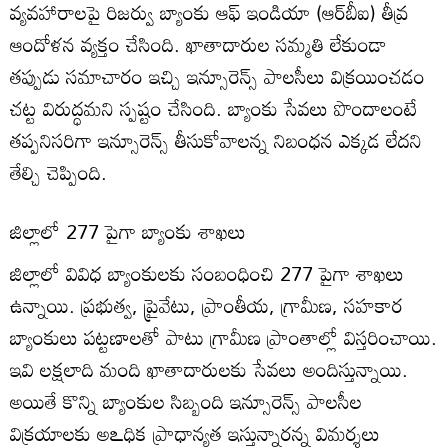
వ్యవహారాలపై రిజర్వు బ్యాంకు ఆఫ్‌ ఇండియా (ఆర్‌బీఐ) తీవ్ర
ఆందోళన వ్యక్తం చేసింది. ఖాతాదారుల సమ్మతి లేకుండా
తప్పుడు సమాచారం ఇచ్చి ఇన్సూరెన్స్‌ పాలసీలు విక్రయించడం
చట్ట విరుద్ధమని స్పష్టం చేసింది. బ్యాంకు సేవలు పొందాలంటే
తప్పనిసరిగా ఇన్సూరెన్స్‌ తీసుకోవాలన్న నిబంధన ఎక్కడ లేదని
తేల్చి చెప్పింది.
జిల్లాలో 277 పైగా బ్యాంకు శాఖలు
జిల్లాలో వివిధ బ్యాంకులకు సంబంధించి 277 పైగా శాఖలు
ఉన్నాయి. ప్రభుత్వ, ప్రైవేటు, ప్రాంతీయ, గ్రామీణ, సహకార
బ్యాంకులు పట్టణాలతో పాటు గ్రామీణ ప్రాంతాల్లో విస్తరించాయి.
ఇవి లక్షలాది మంది ఖాతాదారులకు సేవలు అందిస్తున్నాయి.
అయితే కొన్ని బ్యాంకుల సిబ్బంది ఇన్సూరెన్స్‌ పాలసీల
విక్రయాలకు అఽధిక ప్రాధాన్యత ఇస్తున్నారన్న విమర్శలు