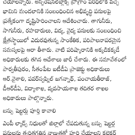
చేయాలన్నారు. అస్పిరేషనల్‌బ్లాక్స్‌ ప్రోగ్రాం పరిధిలోకి వచ్చే
భామిని మండలానికి సంబంధించిన అభివృద్ధి పనులపై
ప్రత్యేకంగా దృష్టిసారించాలని ఆదేశించారు. తాగునీరు,
సాగునీరు, రహదారులు, విద్య, వైద్య పనులకు సంబంధించి
క్షేత్రస్థాయిలో ఎదురవుతున్న సాంకేతిక, పరిపాలనాపరమైన
సమస్యలపై ఆరా తీశారు. వాటి పరిష్కారానికి అక్కడికక్కడే
అధికారులకు తగిన ఆదేశాలు జారీ చేశారు. ఈ సమావేశంలో
పార్వతీపురం, సీతంపేట ఐటీడీఏ ప్రాజెక్టు అధికారులు
ఆర్‌.వైశాలి, పవర్‌స్వప్నిల్‌ జగన్నాథ్‌, పంచాయతీరాజ్‌,
డీఆర్‌డీఏ, విద్యాశాఖ, వ్యవసాయశాఖ తదితర శాఖల
అధికారులు పాల్గొన్నారు.
బస్సు షెల్టర్లు పూర్తి కావాలి
ఎంపీ ల్యాడ్స్‌ నిధులతో జిల్లాలో చేపడుతున్న బస్సు షెల్టర్ల
పనులను త్వరితగతిన నాణ్యతతో పూర్తి చేయాలని కలెక్టర్‌