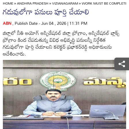
HOME
»
ANDHRA PRADESH
»
VIZIANAGARAM
»
WORK MUST BE COMPLETED 
గడువులోగా పనులు పూర్తి చేయాలి
ABN
, Publish Date - Jun 04 , 2026 | 11:31 PM
జిల్లాలో నీతి అయోగ్‌ అస్పిరేషనల్‌ జిల్లా ప్రోగ్రాం, అస్పిరేషనల్‌ బ్లాక్స్‌
ప్రోగ్రాం కింద చేపడుతున్న వివిధ అభివృద్ధి పనులన్నీ నిర్దేశిత
గడువులోగా పూర్తి చేయాలని కలెక్టర్‌ ప్రభాకర్‌రెడ్డి అధికారులను
ఆదేశించారు.