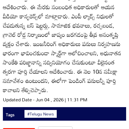
ఆదేశించారు. ఈ మేరకు సంబంధిత అధికారులతో ఆయన
వీడియో కాన్ఫరెన్స్‌లో మాట్లాడారు. ఎంపీ ల్యాడ్స్‌ నిధులతో
చేపడుతున్న బస్‌ షెల్టర్లు, సామాజిక భవనాలు, రచ్చబండ,
గ్రావెల్‌ రోడ్ల నిర్మాణంలో జాప్యం జరగడంపై తీవ్ర అసంతృప్తి
వ్యక్తం చేశారు. ఇంజనీరింగ్‌ అధికారులు పనులు నిర్వహణను
భారంగా భావించకుండా స్మార్ట్‌గా ఆలోచించాలని, అధునాతన
సాంకేతి పరిజ్ఞానాన్ని సద్వినియోగం చేసుకుంటూ వీలైనంత
త్వరగా పూర్తి చేయాలని ఆదేశించారు. ఈ నెల 10న సమీక్షా
సమావేశం ఉంటుందని, ఈలోగా పెండింగ్‌ పనులన్నీ పూర్తి
కావాలని తేల్చిచెప్పారు.
Updated Date - Jun 04 , 2026 | 11:31 PM
#Telugu News
Tags