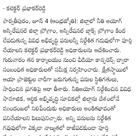
- కలెక్టర్‌ ప్రభాకర్‌రెడ్డి
పార్వతీపురం, జూన్‌ 4 (ఆంధ్రజ్యోతి): జిల్లాలో నీతి అయోగ్‌
అస్పిరేషనల్‌ జిల్లా ప్రోగ్రాం, అస్పిరేషనల్‌ బ్లాక్స్‌ ప్రోగ్రాం కింద
చేపడుతున్న వివిధ అభివృద్ధి పనులన్నీ నిర్దేశిత గడువులోగా పూర్తి
చేయాలని కలెక్టర్‌ ప్రభాకర్‌రెడ్డి అధికారులను ఆదేశించారు.
గురువారం తన కార్యాలయం నుంచి వీడియో కాన్ఫరెన్స్‌ ద్వారా
సంబంధిత అధికారులతో సమీక్ష నిర్వహించారు. క్షేత్రస్థాయిలో
ఆయా ప్రాజెక్టుల వారీగా జరుగుతున్న పనుల స్థితిగతులు,
సాధించిన ప్రగతిపై ఆరా తీశారు. నీతిఅయోగ్‌ నిర్దేశించిన వివిధ
సామాజిక, ఆర్థిక అభిృవృద్ధి సూచికల్లో జిల్లాను దేశంలోనే
ముందంజలో నిలిపేందుకు అధికారులు అంకితభావంతో
పనిచేయాలని పిలుపునిచ్చారు. అన్ని పనులను నిర్దేశిత
గవువులోగా ఎక్కడా నాణ్యతలో రాజీపడకుండా పూర్తి