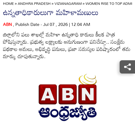
HOME
»
ANDHRA PRADESH
»
VIZIANAGARAM
»
WOMEN RISE TO TOP ADMIN
ఉన్నతాధికారులుగా మహిళామణులు
ABN
, Publish Date - Jul 07 , 2026 | 12:04 AM
జిల్లాలోని పలు శాఖల్లో మహిళా ఉన్నతాధి కారులు కీలక పాత్ర
పోషిస్తున్నారు. ప్రభుత్వ లక్ష్యాలకు అనుగుణంగా పనిచేస్తూ.. సంక్షేమ
పథకాల అమలు, అభివృద్ధి పనులు, ప్రజా సమస్యల పరిష్కారంలో తమ
మార్కు చూపుతున్నారు.