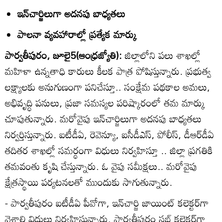
ఇన్‌చార్జిలుగా అదనపు బాధ్యతలు
పాలనా వ్యవహారాల్లో ప్రత్యేక మార్కు
పార్వతీపురం, జూలై5(ఆంధ్రజ్యోతి):
జిల్లాలోని పలు శాఖల్లో
మహిళా ఉన్నతాధి కారులు కీలక పాత్ర పోషిస్తున్నారు. ప్రభుత్వ
లక్ష్యాలకు అనుగుణంగా పనిచేస్తూ.. సంక్షేమ పథకాల అమలు,
అభివృద్ధి పనులు, ప్రజా సమస్యల పరిష్కారంలో తమ మార్కు
చూపుతున్నారు. మరోవైపు ఇన్‌చార్జిలుగా అదనపు బాధ్యతలు
నిర్వర్తిస్తున్నారు. ఐటీడీఏ, రెవెన్యూ, ఐసీడీఎస్‌, పోలీస్‌, డీఆర్‌డీఏ
తదితర శాఖల్లో సమర్థంగా విధులు నిర్వహిస్తూ .. జిల్లా ప్రగతికి
తమవంతు కృషి చేస్తున్నారు. ఓ వైపు సమీక్షలు.. మరోవైపు
క్షేత్రస్థాయి పర్యటనలతో ముందుకు సాగుతున్నారు.
- పార్వతీపురం ఐటీడీఏ పీవోగా, ఇన్‌చార్జి జాయింట్‌ కలెక్టర్‌గా
వైశాలి విధులు నిర్వహిస్తున్నారు. పార్వతీపురం సబ్‌ కలెక్టర్‌గా