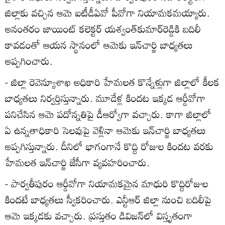
జిల్లాకు వచ్చిన ఆమె ఐటీడీఏవో పీవోగా నియామకమయ్యారు.
అనంతరం జాయింట్‌ కలెక్టర్‌ యశ్వంత్‌కుమార్‌రెడ్డికి బదిలీ
కావడంతో ఆయన స్థానంలో ఆమెకు ఇన్‌చార్జి బాధ్యతలు
అప్పగించారు.
- జిల్లా రెవెన్యూశాఖ అధికారి హేమలత కొన్నేళ్లుగా జిల్లాలో కీలక
బాధ్యతలు నిర్వర్తిస్తున్నారు. మూడేళ్ల కిందట ఇక్కడ ఆర్డీవోగా
పనిచేసిన ఆమె పదోన్నతిపై డీఆర్వోగా వచ్చారు. కాగా జిల్లాలో
ఏ ఉన్నతాధికారి సెలవుపై వెళ్లినా ఆమెకు ఇన్‌చార్జి బాధ్యతలు
అప్పగిస్తున్నారు. దీనిలో భాగంగానే కొద్ది రోజుల కిందట వరకు
హేమలత ఇన్‌చార్జి జేసీగా వ్యవహరించారు.
- పార్వతీపురం ఆర్డీవోగా నియామకమైన మాధురి కొద్దిరోజుల
కిందటే బాధ్యతలు స్వీకరించారు. ఎన్టీఆర్‌ జిల్లా నుంచి బదిలీపై
ఆమె ఇక్కడకు వచ్చారు. ప్రస్తుతం డివిజన్‌లో విస్తృతంగా