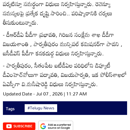
పర్యటిస్తూ సమర్థంగా విధులు నిర్వహిస్తున్నారు. రెవెన్యూ
సమస్యలపై ప్రత్యేక దృష్టి సారించి.. పరిష్కారానికి చర్యలు
తీసుకుంటున్నారు.
- డీఆర్‌డీఏ పీడీగా ప్రభావతి, గిరిజన సంక్షేమ శాఖ డీడీగా
విజయశాంతి , పార్వతీపురం మున్సిపల్‌ కమిషనర్‌గా పావని ,
ఐసీడీఎస్‌ పీడీగా కనకదుర్గ విధులు నిర్వహిస్తున్నారు.
- పార్వతీపురం, సీతంపేట ఐటీడీఏల పరిధిలోని డిప్యూటీ
డీఎంహెచ్‌వోలుగా పద్మావతి, విజయపార్వతి, ఇక పోలీస్‌శాఖలో
ఏఎస్పీగా వి.మనీషారెడ్డి విధులు నిర్వహిస్తున్నారు.
Updated Date - Jul 07 , 2026 | 11:27 AM
#Telugu News
Tags
SUBSCRIBE