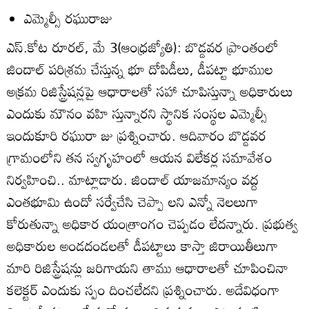
ఎమ్మెల్సీ రఘురాజు
ఎస్‌.కోట రూరల్‌, మే 3(ఆంధ్రజ్యోతి): బొడ్డవర ప్రాంతంలో
జిందాల్‌ పరిశ్రమ చేస్తున్న భూ దోపిడీలు, డీపట్టా భూముల
అక్రమ రిజిస్ట్రేషన్లపై ఆధారాలతో సహా చూపిస్తున్నా అధికారులు
ఎందుకు మౌనం వహి స్తున్నారని స్థానిక సంస్థల ఎమ్మెల్సీ
ఇందుకూరి రఘురా జు ప్రశ్నించారు. ఆదివారం బొడ్డవర
గ్రామంలోని తన స్వగృహంలో ఆయన విలేకర్ల సమావేశం
నిర్వహించి.. మాట్లాడారు. జిందాల్‌ యాజమాన్యం వద్ద
ఎంతభూమి ఉందో సర్వేచేసి చెప్పా లని ఎన్నో నెలలుగా
కోరుతున్నా అధికార యంత్రాంగం చెప్పడం లేదన్నారు. ప్రభుత్వ
అధికారుల అండదండలతో డీపట్టాలు కాస్తా జిరాయితీలుగా
మారి రిజిస్ట్రేషన్లు జరిగాయని తాము ఆధారాలతో చూపించినా
కలెక్టర్‌ ఎందుకు స్పం దించలేదని ప్రశ్నించారు. అదేవిధంగా