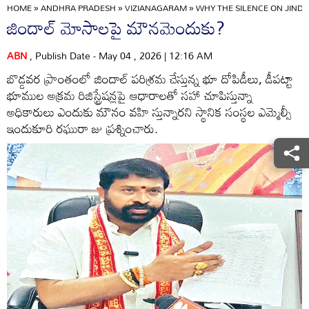
HOME
»
ANDHRA PRADESH
»
VIZIANAGARAM
»
WHY THE SILENCE ON JINDA
జిందాల్‌ మోసాలపై మౌనమెందుకు?
ABN
, Publish Date - May 04 , 2026 | 12:16 AM
బొడ్డవర ప్రాంతంలో జిందాల్‌ పరిశ్రమ చేస్తున్న భూ దోపిడీలు, డీపట్టా
భూముల అక్రమ రిజిస్ట్రేషన్లపై ఆధారాలతో సహా చూపిస్తున్నా
అధికారులు ఎందుకు మౌనం వహి స్తున్నారని స్థానిక సంస్థల ఎమ్మెల్సీ
ఇందుకూరి రఘురా జు ప్రశ్నించారు.