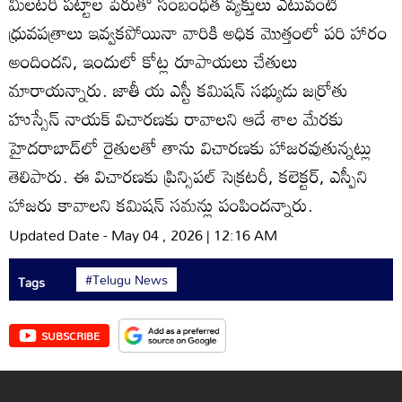
మిలటరీ పట్టాల పేరుతో సంబంధిత వ్యక్తులు ఎటువంటి
ధ్రువపత్రాలు ఇవ్వకపోయినా వారికి అధిక మొత్తంలో పరి హారం
అందిందని, ఇందులో కోట్ల రూపాయలు చేతులు
మారాయన్నారు. జాతీ య ఎస్టీ కమిషన్‌ సభ్యుడు జర్రోతు
హుస్సేన్‌ నాయక్‌ విచారణకు రావాలని ఆదే శాల మేరకు
హైదరాబాద్‌లో రైతులతో తాను విచారణకు హాజరవుతున్నట్లు
తెలిపారు. ఈ విచారణకు ప్రిన్సిపల్‌ సెక్రటరీ, కలెక్టర్‌, ఎస్పీని
హాజరు కావాలని కమిషన్‌ సమన్లు పంపిందన్నారు.
Updated Date - May 04 , 2026 | 12:16 AM
#Telugu News
Tags
SUBSCRIBE