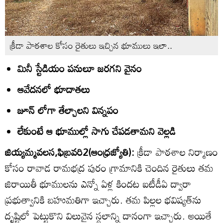
క్రీడా పాఠశాల కోసం రైతులు ఇచ్చిన భూములు ఇలా..
మినీ స్టేడియం పనులూ జరగని వైనం
ఆవేదనలో భూదాతలు
జూన్‌ లోగా తేల్చాలని విన్నపం
లేకుంటే ఆ భూముల్లో సాగు చేపడతామని వెల్లడి
జియ్యమ్మవలస,ఫిబ్రవరి2(ఆంధ్రజ్యోతి):
క్రీడా పాఠశాల నిర్మాణం
కోసం రావాడ రామభద్ర పురం గ్రామానికి చెందిన రైతులు తమ
జిరాయితీ భూములను ఎన్నో ఏళ్ల కిందట ఐటీడీఏ ద్వారా
ప్రభుత్వానికి బహుమతిగా ఇచ్చారు. తమ పిల్లల భవిష్యత్‌ను
దృష్టిలో పెట్టుకొని విలువైన స్థలాన్ని దానంగా ఇచ్చారు. అయితే