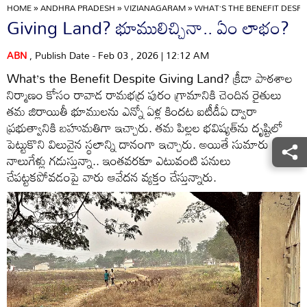
HOME
»
ANDHRA PRADESH
»
VIZIANAGARAM
»
WHAT’S THE BENEFIT DESPI
Giving Land? భూములిచ్చినా.. ఏం లాభం?
ABN
, Publish Date - Feb 03 , 2026 | 12:12 AM
What’s the Benefit Despite Giving Land? క్రీడా పాఠశాల
నిర్మాణం కోసం రావాడ రామభద్ర పురం గ్రామానికి చెందిన రైతులు
తమ జిరాయితీ భూములను ఎన్నో ఏళ్ల కిందట ఐటీడీఏ ద్వారా
ప్రభుత్వానికి బహుమతిగా ఇచ్చారు. తమ పిల్లల భవిష్యత్‌ను దృష్టిలో
పెట్టుకొని విలువైన స్థలాన్ని దానంగా ఇచ్చారు. అయితే సుమారు ఇరవై
నాలుగేళ్లు గడుస్తున్నా.. ఇంతవరకూ ఎటువంటి పనులు
చేపట్టకపోవడంపై వారు ఆవేదన వ్యక్తం చేస్తున్నారు.