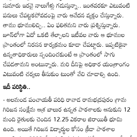
సుమారు ఇరవై నాలుగేళ్లు గడుస్తున్నా.. ఇంతవరకూ ఎటువంటి
పనులు చేపట్టకపోవడంపై వారు ఆవేదన వ్యక్తం చేస్తున్నారు.
తాము భూములిచ్చి.. ఏం ఫలితమని వారు ప్రశ్నిస్తున్నారు.
జూన్‌లోగా ఏదో ఒకటి తేల్చాలని ఇటీవల వారు ఆ భూముల
ప్రాంతంలో నిరసన కార్యక్రమం కూడా చేపట్టారు. ఇప్పటికైనా
ఉన్నతాధికారులు స్పందించకుంటే ఆ ప్రాంతంలో సాగు
చేపడతామని అంటున్నారు. మరి దీనిపై అధికార యంత్రాంగం
ఎటువంటి చర్యలు తీసుకుం టుంతో వేచి చూడాల్సి ఉంది.
ఇదీ పరిస్థితి..
- అలమండ పంచాయతీ పరిధి రావాడ రామభద్రపురం గ్రామ
గిరిజన సంక్షేమ ఆశ్ర బాలుర ఉన్నత పాఠశాలకు ఆనుకుని 12
మంది రైతులకు చెందిన 12.25 ఎకరాల జిరాయితీ భూమి
ఉంది. అయితే గిరిజన విద్యార్థుల కోసం క్రీడా పాఠశాల