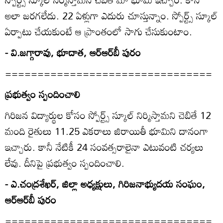
అలా జరగలేదు. 22 ఏళ్లుగా ఎదురు చూస్తున్నాం. స్పోర్ట్స్‌ స్కూల్‌
ఏర్పాటు చేయకుంటే ఆ ప్రాంతంలో సాగు చేసుకుంటాం.
- వి.జగ్గారావు, భూదాత, ఆర్‌ఆర్‌బీ పురం
================================
ప్రభుత్వం స్పందించాలి
గిరిజన విద్యార్థుల కోసం స్పోర్ట్స్‌ స్కూల్‌ నిర్మిస్తామని చెబితే 12
మంది రైతులు 11.25 ఎకరాలు జిరాయితీ భూమిని దానంగా
ఇచ్చారు. కానీ నేటికీ 24 సంవత్సరాలైనా ఎటువంటి చర్యలు
లేవు. దీనిపై ప్రభుత్వం స్పందించాలి.
- ఎ.చంద్రశేఖర్‌, జిల్లా అధ్యక్షులు, గిరిజనాభ్యుదయ సంఘం,
ఆర్‌ఆర్‌బీ పురం
================================