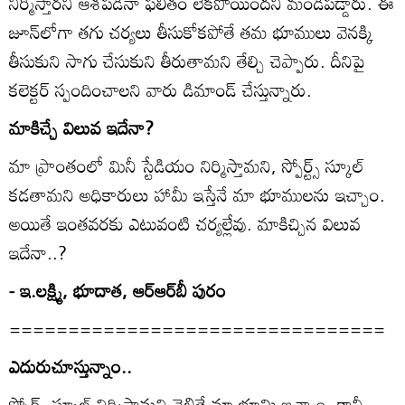
నిర్మిస్తారని ఆశపడినా ఫలితం లేకపోయిందని మండిపడ్డారు. ఈ
జూన్‌లోగా తగు చర్యలు తీసుకోకపోతే తమ భూములు వెనక్కి
తీసుకుని సాగు చేసుకుని తీరుతామని తేల్చి చెప్పారు. దీనిపై
కలెక్టర్‌ స్పందించాలని వారు డిమాండ్‌ చేస్తున్నారు.
మాకిచ్చే విలువ ఇదేనా?
మా ప్రాంతంలో మినీ స్టేడియం నిర్మిస్తామని, స్పోర్ట్స్‌ స్కూల్‌
కడతామని అధికారులు హామీ ఇస్తేనే మా భూములను ఇచ్చాం.
అయితే ఇంతవరకు ఎటువంటి చర్యల్లేవు. మాకిచ్చిన విలువ
ఇదేనా..?
- ఇ.లక్ష్మి, భూదాత, ఆర్‌ఆర్‌బీ పురం
================================
ఎదురుచూస్తున్నాం..
స్పోర్ట్స్‌ స్కూల్‌ నిర్మిస్తామని చెబితే మా భూమి ఇచ్చాం. కానీ