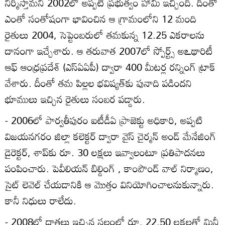
నిర్మిస్తామని 2002లో అప్పటి ప్రభుత్వం హామీ ఇచ్చింది. దీంతో
ఎంతో సంతోషంగా భావించిన ఆ గ్రామంలోని 12 మంది
రైతులు 2004, సెప్టెంబరులో తమకున్న 12.25 ఎకరాలను
దానంగా ఇచ్చేశారు. ఆ తరువాత 2007లో స్పోర్ట్స్‌ అఽథారిటీ
ఆఫ్‌ ఆంధ్రప్రదేశ్‌ (ఎస్‌ఏఏపీ) ద్వారా 400 మీటర్ల రన్నింగ్‌ ట్రాక్‌
వేశారు. దీంతో తమ పిల్లల భవిష్యత్‌కు పునాది పడిందని
భూములు ఇచ్చిన రైతులు సంబర పడ్డారు.
- 2006లో పార్వతీపురం ఐటీడీఏ ప్రాజెక్టు అధికారి, అప్పటి
విజయనగరం జిల్లా కలెక్టర్‌ ద్వారా వైస్‌ చైర్మన్‌ అండ్‌ మేనేజింగ్‌
డైరెక్టర్‌, శాప్‌కు రూ. 30 లక్షలు ఇవ్వాలంటూ ప్రతిపాదనలు
పంపించారు. పెవీలియన్‌ బిల్డింగ్‌ , కాంపౌండ్‌ వాల్‌ నిర్మాణం,
సైట్‌ లెవెల్‌ చేయడానికి ఆ మొత్తం వినియోగించాలనుకున్నారు.
కానీ నిధులు రాలేదు.
- 2008లో దాతలు ఇచ్చిన స్థలంలో రూ. 22.50 లక్షలతో మినీ