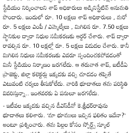
స్టేడియం నిర్మించాలని శాప్‌ అధికారులు అడ్మినిస్ట్రేటివ్‌ అనుమతి
పొందారు. ఇందులో రూ. 10 లక్షలు శాప్‌ అధికారులు , మరో
రూ. 5 లక్షలు ఎంపీ / ఎమ్మెల్యేలు , మిగిలిన రూ. 7.50 లక్షలు
స్థానికుల ద్వారా నిధుల సమీకరణకు ఆర్డర్‌ చేశారు. శాప్‌ ద్వారా
రావల్సిన రూ. 10 లక్షల్లో రూ. 5 లక్షలు విడుదల చేశారు. కానీ
మిగిలిన నిధులు సమీకరణకు ఎవరూ స్పందించకపోవడంతో
మినీ స్టేడియం నిర్మాణం జరగలేదు. ఆ తరువాత శాప్‌, ఐటీడీఏ
ప్రాజెక్టు, జిల్లా కలెక్టర్లు ఇక్కడకు వచ్చి చూడడం తప్పితే
ఎటువంటి చర్యలు తీసుకోలేదు. వారికి భూదాతలు తమ పరిస్థితి
వివరిస్తున్నా.. ఇంతవరకు ఏ పనులూ జరగలేదు.
- ఇటీవల ఇక్కడకు వచ్చిన డీఎస్‌డీవో కె.శ్రీధర్‌రావును
భూదాతలు కలిశారు. ‘మా భూములు ఇచ్చిన ఫలితం ఇదేనా?’
అంటూ ప్రశ్నించారు. తమ పిల్లల కోసం స్పోర్ట్స్‌ స్కూల్‌