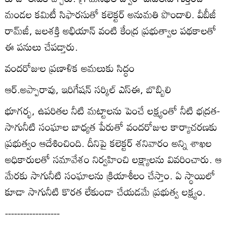
మండల కమిటీ సిఫారసుతో కలెక్టర్‌ అనుమతి పొందాలి. వీబీజీ
రామ్‌జీ, జలశక్తి అభియాన్‌ వంటి కేంద్ర ప్రభుత్వాల పథకాలతో
ఈ పనులు చేపడ్తారు.
వందరోజుల ప్రణాళిక అమలుకు సిద్ధం
ఆర్‌.అప్పారావు, ఇరిగేషన్‌ సర్కిల్‌ ఎస్‌ఈ, బొబ్బిలి
భూగర్భ, ఉపరితల నీటి మట్టాలను పెంచే లక్ష్యంతో నీటి భద్రత-
సాగునీటి సంఘాల బాధ్యత పేరుతో వందరోజుల కార్యాచరణకు
ప్రభుత్వం ఆదేశించింది. దీనిపై కలెక్టర్‌ శనివారం అన్ని శాఖల
అధికారులతో సమావేశం నిర్వహించి లక్ష్యాలను వివరించారు. ఆ
మేరకు సాగునీటి సంఘాలను క్రియాశీలం చేస్తాం. ఏ స్ధాయిలో
కూడా సాగునీటి కొరత లేకుండా చేయడమే ప్రభుత్వ లక్ష్యం.
------------------