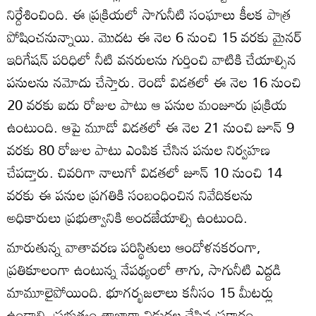
నిర్దేశించింది. ఈ ప్రక్రియలో సాగునీటి సంఘాలు కీలక పాత్ర
పోషించనున్నాయి. మొదట ఈ నెల 6 నుంచి 15 వరకు మైనర్‌
ఇరిగేషన్‌ పరిధిలో నీటి వనరులను గుర్తించి వాటికి చేయాల్సిన
పనులను నమోదు చేస్తారు. రెండో విడతలో ఈ నెల 16 నుంచి
20 వరకు ఐదు రోజుల పాటు ఆ పనుల మంజూరు ప్రక్రియ
ఉంటుంది. ఆపై మూడో విడతలో ఈ నెల 21 నుంచి జూన్‌ 9
వరకు 80 రోజుల పాటు ఎంపిక చేసిన పనుల నిర్వహణ
చేపడ్తారు. చివరిగా నాలుగో విడతలో జూన్‌ 10 నుంచి 14
వరకు ఈ పనుల ప్రగతికి సంబంధించిన నివేదికలను
అధికారులు ప్రభుత్వానికి అందజేయాల్సి ఉంటుంది.
మారుతున్న వాతావరణ పరిస్థితులు ఆందోళనకరంగా,
ప్రతికూలంగా ఉంటున్న నేపథ్యంలో తాగు, సాగునీటి ఎద్దడి
మామూలైపోయింది. భూగర్భజలాలు కనీసం 15 మీటర్లు
ఉండాలి. ప్రభుత్వం తాజాగా విడుదల చేసిన ప్రకారం