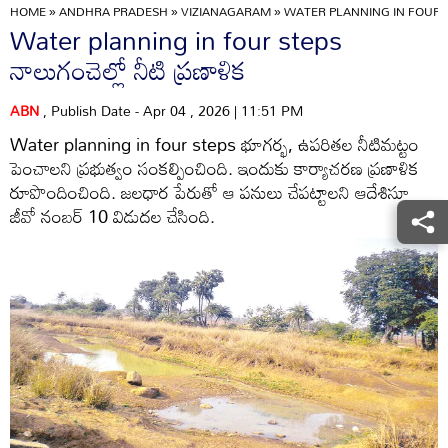
HOME
»
ANDHRA PRADESH
»
VIZIANAGARAM
»
WATER PLANNING IN FOUR 
Water planning in four steps
నాలుగంచెల్లో నీటి ప్రణాళిక
ABN
, Publish Date - Apr 04 , 2026 | 11:51 PM
Water planning in four steps భూగర్భ, ఉపరితల నీటిమట్టం
పెంచాలని ప్రభుత్వం సంకల్పించింది. ఇందుకు కార్యాచరణ ప్రణాళిక
రూపొందించింది. జలధార పేరుతో ఆ పనులు చేపట్టాలని ఆదేశిస్తూ
జీవో నంబర్‌ 10 విడుదల చేసింది.