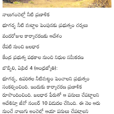
నాలుగంచెల్లో నీటి ప్రణాళిక
భూగర్భ నీటి మట్టాల పెంపునకు ప్రభుత్వం చర్యలు
వందరోజుల కార్యాచరణకు ఆదేశం
రేపటి నుంచి జలధార
కేంద్ర ప్రభుత్వ పథకాల నుంచి నిధుల సమీకరణ
బొబ్బిలి, ఏప్రిల్‌ 4 (ఆంధ్రజ్యోతి):
భూగర్భ, ఉపరితల నీటిమట్టం పెంచాలని ప్రభుత్వం
సంకల్పించింది. ఇందుకు కార్యాచరణ ప్రణాళిక
రూపొందించింది. జలధార పేరుతో ఆ పనులు చేపట్టాలని
ఆదేశిస్తూ జీవో నంబర్‌ 10 విడుదల చేసింది. ఈ నెల ఆరు
నుంచే నాలుగు అంచెల్లో ఆయా పనులు చేపట్టాలని