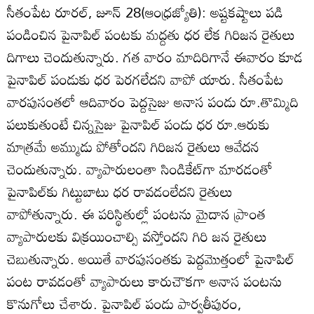
సీతంపేట రూరల్‌, జూన్‌ 28(ఆంధ్రజ్యోతి): అష్టకష్టాలు పడి
పండించిన పైనాపిల్‌ పంటకు మద్దతు ధర లేక గిరిజన రైతులు
దిగాలు చెందుతున్నారు. గత వారం మాదిరిగానే ఈవారం కూడ
పైనాపిల్‌ పండుకు ధర పెరగలేదని వాపో యారు. సీతంపేట
వారపుసంతలో ఆదివారం పెద్దసైజు అనాస పండు రూ.తొమ్మిది
పలుకుతుంటే చిన్నసైజు పైనాపిల్‌ పండు ధర రూ.ఆరుకు
మాత్రమే అమ్ముడు పోతోందని గిరిజన రైతులు ఆవేదన
చెందుతున్నారు. వ్యాపారులంతా సిండికేట్‌గా మారడంతో
పైనాపిల్‌కు గిట్టుబాటు ధర రావడంలేదని రైతులు
వాపోతున్నారు. ఈ పరిస్థితుల్లో పంటను మైదాన ప్రాంత
వ్యాపారులకు విక్రయించాల్సి వస్తోందని గిరి జన రైతులు
చెబుతున్నారు. అయితే వారపుసంతకు పెద్దమొత్తంలో పైనాపిల్‌
పంట రావడంతో వ్యాపారులు కారుచౌకగా అనాస పంటను
కొనుగోలు చేశారు. పైనాపిల్‌ పండు పార్వతీపురం,