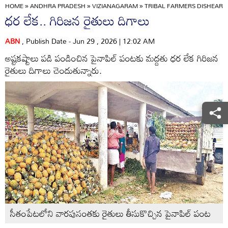
HOME
»
ANDHRA PRADESH
»
VIZIANAGARAM
»
TRIBAL FARMERS DISHEARTE
ధర లేక.. గిరిజన రైతులు దిగాలు
ABN
, Publish Date - Jun 29 , 2026 | 12:02 AM
అష్టకష్టాలు పడి పండించిన పైనాపిల్‌ పంటకు మద్దతు ధర లేక గిరిజన
రైతులు దిగాలు చెందుతున్నారు.
సీతంపేటలోని వారపుసంతకు రైతులు తీసుకొచ్చిన పైనాపిల్‌ పంట