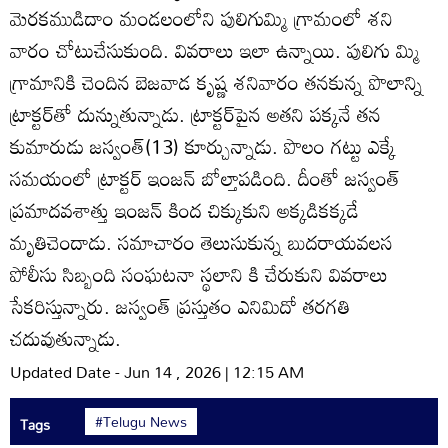
మెరకముడిదాం మండలంలోని పులిగుమ్మి గ్రామంలో శని
వారం చోటుచేసుకుంది. వివరాలు ఇలా ఉన్నాయి. పులిగు మ్మి
గ్రామానికి చెందిన బెజవాడ కృష్ణ శనివారం తనకున్న పొలాన్ని
ట్రాక్టర్‌తో దున్నుతున్నాడు. ట్రాక్టర్‌పైన అతని పక్కనే తన
కుమారుడు జస్వంత్‌(13) కూర్చున్నాడు. పొలం గట్టు ఎక్కే
సమయంలో ట్రాక్టర్‌ ఇంజన్‌ బోల్తాపడింది. దీంతో జస్వంత్‌
ప్రమాదవశాత్తు ఇంజన్‌ కింద చిక్కుకుని అక్కడికక్కడే
మృతిచెందాడు. సమాచారం తెలుసుకున్న బుదరాయవలస
పోలీసు సిబ్బంది సంఘటనా స్థలాని కి చేరుకుని వివరాలు
సేకరిస్తున్నారు. జస్వంత్‌ ప్రస్తుతం ఎనిమిదో తరగతి
చదువుతున్నాడు.
Updated Date - Jun 14 , 2026 | 12:15 AM
#Telugu News
Tags