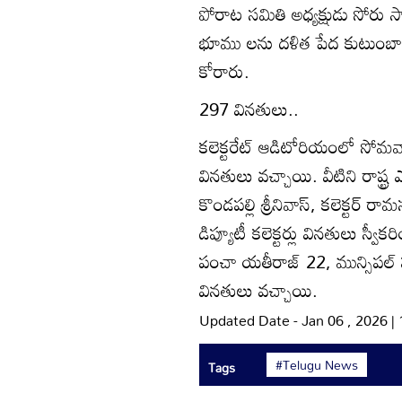
పోరాట సమితి అధ్యక్షుడు సోరు స
భూము లను దళిత పేద కుటుంబాలక
కోరారు.
297 వినతులు..
కలెక్టరేట్‌ ఆడిటోరియంలో సోమవ
వినతులు వచ్చాయి. వీటిని రాష్ట్ర
కొండపల్లి శ్రీనివాస్‌, కలెక్టర్‌ రా
డిప్యూటీ కలెక్టర్లు వినతులు స్వ
పంచా యతీరాజ్‌ 22, మున్సిపల్‌
వినతులు వచ్చాయి.
Updated Date - Jan 06 , 2026 |
#Telugu News
Tags