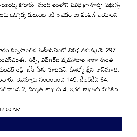
ాంబయ్య కోరారు. మండ లంలోని వివిధ గ్రామాల్లో ప్రభుత్వ
ు ఒక్కొక్క కుటుంబానికి 5 ఎకరాలు పంపిణీ చేయాలని
ారం నిర్వహించిన పీజీఆర్‌ఎస్‌లో వివిధ సమస్యలపై 297
 ఎంఎస్‌ఎంఈ, సెర్ప్‌, ఎన్‌ఆర్‌ఐ వ్యవహారాల శాఖా మంత్రి
మసుందర్‌ రెడ్డి, జేసీ సేతు మాధవన్‌, డీఆర్వో శ్రీని వాస్‌మూర్తి,
ీకరించారు. రెవెన్యూకు సంబంధించి 149, డీఆర్‌డీఏ 64,
 పరిపాలన 2, విద్యుత్‌ శాఖ కు 4, ఇతర శాఖలకు మిగిలిన
 12:00 AM