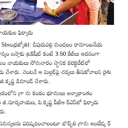
నాయకుల ఫిర్యాదు
ి 5(ఆంధ్రజ్యోతి): చీపురుపల్లి మండలం రామాంజనేయ
 ధాన్యం బస్తాకు ట్రక్‌షీట్‌ కంటే 3.50 కేజీలు అదనంగా
ంఘం నాయకులు సోమవారం స్థానిక కలెక్టరేట్‌లో
యాదు చేశారు. వెంటనే ఆ మిల్లర్‌పై చర్యలు తీసుకోవాలని రైతు
కృష్ణ డిమాండ్‌ చేశారు.
ురంలోని గ్రా మ కంఠం భూములు అన్యాక్రాంతం
 జి.సూర్యనాయణ, పి.కృష్ణ పీజీఆ ర్‌ఎస్‌లో ఫిర్యాదు
రు.
యలను పరిష్కరించాలంటూ బొబ్బిలి గ్రామ అంబేడ్క ర్‌