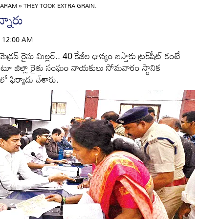
GARAM
»
THEY TOOK EXTRA GRAIN.
్నారు
 | 12:00 AM
‌ రైసు మిల్లర్‌.. 40 కేజీల ధాన్యం బస్తాకు ట్రక్‌షీట్‌ కంటే
ంటూ జిల్లా రైతు సంఘం నాయకులు సోమవారం స్థానిక
‌లో ఫిర్యాదు చేశారు.