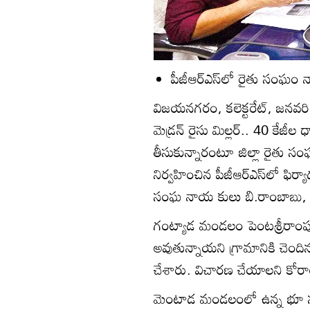
పీజీఆర్‌ఎస్‌లో రైతు సంఘం 
విజయనగరం, కలెక్టరేట్‌, జనవర
మెడ్రన్‌ రైసు మిల్లర్‌.. 40 కేజీల
తీసుకున్నారంటూ జిల్లా రైతు స
నిర్వహించిన పీజీఆర్‌ఎస్‌లో ఫిర్
సంఘ నాయ కులు బి.రాంబాబు, జి.
గంట్యాడ మండలం పెంటశ్రీరాంప
అవుతున్నాయని గ్రామానికి చెందిన
చేశారు. విచారణ చేయాలని కోరా
మెంటాడ మండలంలో ఉన్న భూ సమస్