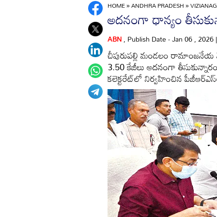
HOME
»
ANDHRA PRADESH
»
VIZIANA
అదనంగా ధాన్యం తీసుకున
ABN
, Publish Date - Jan 06 , 2026
చీపురుపల్లి మండలం రామాంజనేయ మెడ్రన్
3.50 కేజీలు అదనంగా తీసుకున్నార
కలెక్టరేట్‌లో నిర్వహించిన పీజీఆర్‌ఎస్