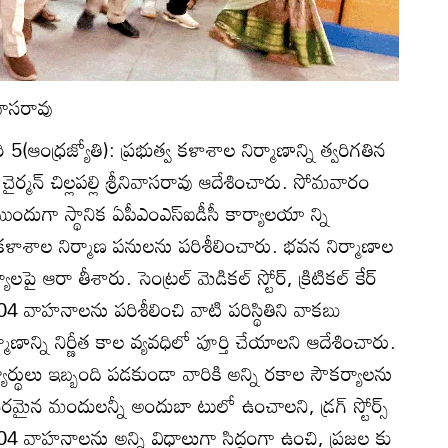
ివాసరావు
ఆంధ్రజ్యోతి): ప్రభుత్వ కళాశాల నిర్మాణాన్ని త్వరిగతిన
చైర్మన్‌ చిల్లపల్లి శ్రీనివాసరావు ఆదేశించారు. సోమవారం
ందుగా స్థానిక ఏపీఎంఎస్‌ఐడీసీ కార్యాలయా న్ని
కళాశాల నిర్మాణ పనులను పరిశీలించారు. భవన నిర్మాణాల
లపై ఆరా తీశారు. సెంట్రల్‌ మెడికల్‌ స్టోర్‌, క్రిటికల్‌ కేర్‌
104 వాహనాలను పరిశీలించి వాటి పరిస్థితిని వాకబు
ాణాన్ని నిర్ణీత కాల వ్యవధిలో పూర్తి చేయాలని ఆదేశించారు.
ద్యార్థులు ఇబ్బంది పడకుండా వారికి అన్ని రకాల సౌకర్యాలను
ైన మందులన్నీ అందుబా టులో ఉంచాలని, డ్రగ్‌ స్టోర్స్‌
104 వాహనాలను అన్ని విధాలుగా సిద్ధంగా ఉంచి, ప్రజల కు