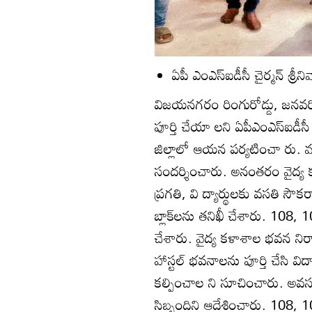
ఏపీ ఎంఎస్‌ఐడీసీ చైర్మన్‌ శ్రీన
విజయనగరం రింగురోడ్డు, జనవరి 5(
పూర్తి చేయా లని ఏపీఎంఎస్‌ఐడీసీ 
జిల్లాలో ఆయన పర్యటించా రు. ము
సందర్శించారు. అనంతరం వైద్య 
ప్రగతి, వి ద్యార్థులకు వసతి సౌకర్యా
బ్లాక్‌లను తనిఖీ చేశారు. 108, 
చేశారు. వైద్య కళాశాల భవన నిర్మ
హాస్టల్‌ భవనాలను పూర్తి చేసి వి
కల్పించాల ని సూచించారు. అవసరమ
సిబ్బందిని ఆదేశించారు. 108, 