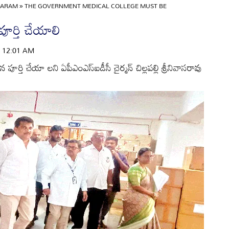
GARAM
»
THE GOVERNMENT MEDICAL COLLEGE MUST BE
పూర్తి చేయాలి
 | 12:01 AM
న పూర్తి చేయా లని ఏపీఎంఎస్‌ఐడీసీ చైర్మన్‌ చిల్లపల్లి శ్రీనివాసరావు