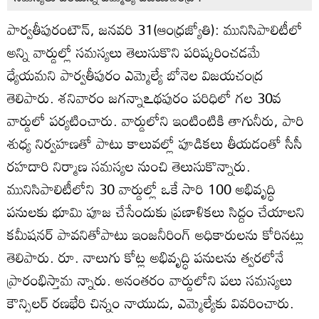
పార్వతీపురంటౌన్‌, జనవరి 31(ఆంధ్రజ్యోతి): మునిసిపాలిటీలో
అన్ని వార్డుల్లో సమస్యలు తెలుసుకొని పరిష్కరించడమే
ధ్యేయమని పార్వతీపురం ఎమ్మెల్యే బోనెల విజయచంద్ర
తెలిపారు. శనివారం జగన్నాఽథపురం పరిధిలో గల 30వ
వార్డులో పర్యటించారు. వార్డులోని ఇంటింటికి తాగునీరు, పారి
శుధ్య నిర్వహణతో పాటు కాలువల్లో పూడికలు తీయడంతో సీసీ
రహదారి నిర్మాణ సమస్యల నుంచి తెలుసుకొన్నారు.
మునిసిపాలిటీలోని 30 వార్డుల్లో ఒకే సారి 100 అభివృద్ధి
పనులకు భూమి పూజ చేసేందుకు ప్రణాళికలు సిద్దం చేయాలని
కమీషనర్‌ పావనితోపాటు ఇంజనీరింగ్‌ అధికారులను కోరినట్లు
తెలిపారు. రూ. నాలుగు కోట్ల అభివృద్ధి పనులను త్వరలోనే
ప్రారంభిస్తామ న్నారు. అనంతరం వార్డులోని పలు సమస్యలు
కౌన్సిలర్‌ రణభేరి చిన్నం నాయుడు, ఎమ్మెల్యేకు వివరించారు.