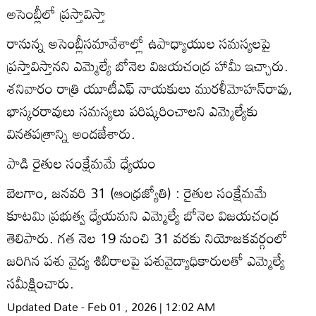
అసెంబ్లీలో ప్రస్తావిస్తా
రానున్న అసెంబ్లీసమావేశాల్లో ఉపాధ్యాయుల సమస్యలపై
ప్రస్తావిస్తానని ఎమ్మెల్యే బోనెల విజయచంద్ర హామీ ఇచ్చారు.
శనివారం రాత్రి యూటీఎఫ్‌ నాయకులు మురళీమోహన్‌రావు,
భాస్కరరావులు సమస్యలు పరిష్కరించాలని ఎమ్మెల్యేకు
వినతపత్రాన్ని అందజేశారు.
పాడి రైతుల సంక్షేమమే ధ్యేయం
బెలగాం, జనవరి 31 (ఆంధ్రజ్యోతి) : రైతుల సంక్షేమమే
కూటమి ప్రభుత్వ ధ్యేయమని ఎమ్మెల్యే బోనెల విజయచంద్ర
తెలిపారు. గత నెల 19 నుంచి 31 వరకు నియోజకవర్గంలో
జరిగిన పశు వైద్య శిబిరాలపై పశువైద్యాధికారులతో ఎమ్మెల్యే
సమీక్షించారు.
Updated Date - Feb 01 , 2026 | 12:02 AM