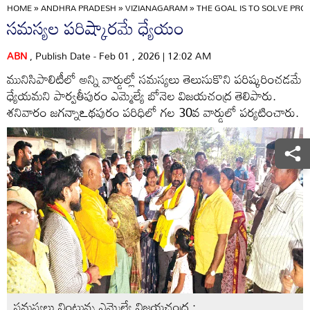
HOME
»
ANDHRA PRADESH
»
VIZIANAGARAM
»
THE GOAL IS TO SOLVE PRO
సమస్యల పరిష్కారమే ధ్యేయం
ABN
, Publish Date - Feb 01 , 2026 | 12:02 AM
మునిసిపాలిటీలో అన్ని వార్డుల్లో సమస్యలు తెలుసుకొని పరిష్కరించడమే
ధ్యేయమని పార్వతీపురం ఎమ్మెల్యే బోనెల విజయచంద్ర తెలిపారు.
శనివారం జగన్నాఽథపురం పరిధిలో గల 30వ వార్డులో పర్యటించారు.
సమస్యలు వింటున్న ఎమ్మెల్యే విజయచంద్ర :