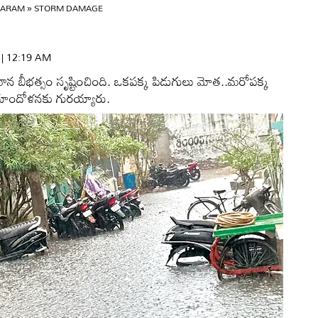
GARAM
»
STORM DAMAGE
6 | 12:19 AM
వాన బీభత్సం సృష్టించింది. ఒకపక్క పిడుగులు మోత..మరోపక్క
యాందోళనకు గురయ్యారు.