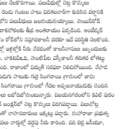
డింగులు నేలకొరిగాయి. పలువీధుల్లో చెట్ల కొమ్మలు
ు రెండు గంటల పాటు విడతలవారీగా కురిసిన వర్షానికి
ణంలోని పలువీధులు జలమయమయ్యాయి. మెయిన్‌రోడ్‌
రాకపోకలకు తీవ్ర అంతరాయం ఏర్పడింది. అంబేడ్కర్‌
ళం రోడ్‌లోని సప్తగిరికాలనీ వరకూ ఇదే పరిస్థితి నెలకొంది.
నీల్లో ఇళ్లల్లోకి నీరు చేరడంతో కాలనీవాసులు ఇబ్బందులకు
ధి, చాకలివీఽధి, మెంటిపేట ఎస్సీకాలనీ తదితర లోతట్టు
ోయింది. రాజాంలో విద్యుత్‌ సరఫరా నిలిచిపోయింది. వేపాడ
ిడుగు పాటుకు గురై సింగరాయి గ్రామంలో జామి
్త సింగరాయి గ్రామంలో గేదెల అప్పలనాయుడుకు చెందిన
తులు లబోదిబోమంటున్నారు. విజయనగరంలోని కెఎల్‌ పురం
సార్‌ జంక్షన్‌లో చెట్ల కొమ్మలు విరిగిపడ్డాయి. పలుచోట్ల
తో వాహనదారులు ఇక్కట్లు పడ్డారు. మహారాజా ప్రభుత్వ
పలు వార్డుల్లో వర్షపు నీరు కారింది. పది బెడ్ల ఐసీయూ,