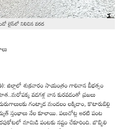
ెండో లైన్‌లో నిలిచిన వరద
భాలు
): జిల్లాలో శుక్రవారం సాయంత్రం గాలివాన బీభత్సం
లు మోత..మరోపక్క వడగళ్ల వాన కురవడంతో ప్రజలు
ుగాలులకు గంట్యాడ మండలం లక్కిడాం, కొటారుబిల్లి
ద్యుత్‌ స్తంభాలు నేల కూలాయి. పలుచోట్ల అరటి పంట
రపుకోటలో మామిడి పంటకు నష్టం చేకూరింది. బొబ్బిలి