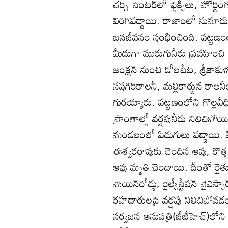
చర్చి సెంటర్‌లో ఫ్లెక్సీలు, హోర్
విరిగిపడ్డాయి. రాజాంలో సుమార
జనజీవనం స్తంభించింది. పట్ట
మీదుగా మురుగునీరు ప్రవహించి 
జంక్షన్‌ నుంచి డోలపేట, శ్రీకాకు
సప్తగిరికాలనీ, మల్లికార్జున కాల
గురయ్యారు. పట్టణంలోని గొల్లవీ
ప్రాంతాల్లో వర్షపునీరు నిలిచిప
మండలంలో పిడుగులు పడ్డాయి. ప
ఈశ్వరరావుకు చెందిన ఆవు, కొత
ఆవు మృతి చెందాయి. దీంతో రై
మెయిన్‌రోడ్డు, రైల్వేస్టేషన్‌ వైఎస్
రహదారులపై వర్షపు నిలిచిపోవడం
సర్వజన ఆసుపత్రి(జీజీహెచ్‌)లోని 