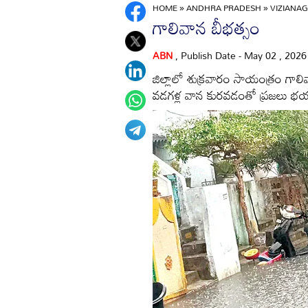
HOME
»
ANDHRA PRADESH
»
VIZIANA
గాలివాన బీభత్సం
ABN
, Publish Date - May 02 , 202
జిల్లాలో శుక్రవారం సాయంత్రం గాలి
వడగళ్ల వాన కురవడంతో ప్రజలు భ