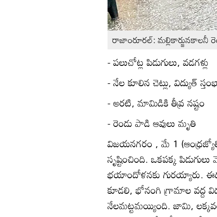
రాజాంరూరల్‌: మల్లికార్జునకాలనీ ర
- పలుచోట్ల పిడుగులు, వడగళ్లు
- నేల కూలిన చెట్లు, విద్యుత్‌ స్తం
- అరటి, మామిడికి తీవ్ర నష్టం
- రెండు పాడి ఆవులు మృతి
విజయనగరం , మే 1 (ఆంధ్రజ్యోతి
సృష్టించింది. ఒకపక్క పిడుగు
భయాందోళనకు గురయ్యారు. ఈదుర
కూడలి, భోనంగి గ్రామాల వద్ద వి
నేలమట్టమయ్యింది. జామి, లక్కవ