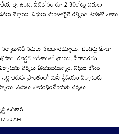
చేయాల్సి ఉంది. వీటికోసం రూ.2.30కోట్లు నిధులు
దనలు వెళ్లాయి. నిధులు మంజూరైతే రన్నింగ్‌ ట్రాక్‌తో పాటు
.
ియం నిర్మాణానికి నిధులు మంజూరయ్యాయి. టెండర్లు కూడా
భిస్తాం. కలెక్టర్‌ ఆదేశాలతో భామిని, సీతానగరం
ాల ఏర్పాటుకు చర్యలు తీసుకుంటున్నాం. నిధుల కోసం
. నెల్లి చెరువు ప్రాంతంలో మినీ స్టేడియం ఏర్పాటుకు
ి. పనులు ప్రారంభించేందుకు చర్యలు
ద్ధి అధికారి
| 12:30 AM