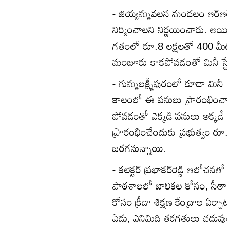
- జియ్యమ్మవలస మండలం ఆర్‌ఆర్‌
నిర్మించాలని నిర్ణయించారు. అయ
గతంలో రూ.8 లక్షలతో 400 మీటర్
మంజూరు కాకపోవడంతో మినీ స్
- గుమ్మలక్ష్మీపురంలో కూడా మి
కాలంలో ఈ పనులు ప్రారంభించారు
పోవడంతో ఎక్కడి పనులు అక్కడే
ప్రారంభించేందుకు ప్రభుత్వం ర
జరగనున్నాయి.
- కలెక్టర్‌ ప్రభాకర్‌రెడ్డి ఆల
పాఠశాలలో బాలికల కోసం, సీత
కోసం క్రీడా శిక్షణ కేంద్రాల ఏర
ఏడు, ఎనిమిది తరగతులు చదువుతున్న 