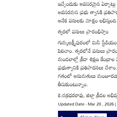
ఇచ్చేందుకు అవసరమైన ఏర్పాట్లు 
అవసరమని ప్రభు త్వానికి ప్రతిపా
అనేక పనులకు మోక్షం లభిస్తుంది
త్వరలో పనులు ప్రారంభిస్తాం
గుమ్మలక్ష్మీపురంలో మినీ స్టేడ
పిలిచాం. త్వరలోనే పనులు ప్రారం
మండలాల్లో క్రీడా శిక్షణ కేంద్ర
ప్రభుత్వానికి ప్రతిపాదనలు చేశాం
గతంలో అనుమతులు మంజూరయ్యాయ
తీసుకుంటున్నాం.
కె.చక్రధరరావు, జిల్లా క్రీడల అభివృ
Updated Date - Mar 20 , 2026 
#Telugu News