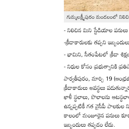
గుమ్మలక్ష్మీపురం మండలంలో నిలిచి
- నిలిచిన మిని స్టేడియాల పనులు
-క్రీడాకారులకు తప్పని ఇబ్బందుల
- భామిని, సీతంపేటలో క్రీడా శిక్
- నిధుల కోసం ప్రభుత్వానికి ప్ర
పార్వతీపురం, మార్చి 19 (ఆంధ్రజ
క్రీడాకారులు అవస్థలు పడుతున్న
ఖాళీ స్థలాలు, పొలాలను ఆటస్థలాలు
ఉన్నప్పటికీ గత వైసీపీ పాలకుల ని
కాలంలో మంజూరైన పనులు కూడా చ
ఇబ్బందులు తప్పడం లేదు.