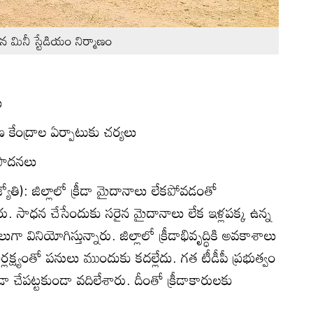
న మినీ స్టేడియం నిర్మాణం
ు
షణ కేంద్రాల ఏర్పాటుకు చర్యలు
తిపాదనలు
్యోతి): జిల్లాలో క్రీడా మైదానాలు లేకపోవడంతో
ారు. సాధన చేసేందుకు సరైన మైదానాలు లేక ఇళ్లపక్క ఉన్న
గా వినియోగిస్తున్నారు. జిల్లాలో క్రీడాభివృద్ధికి అవకాశాలు
ర్లక్ష్యంతో పనులు ముందుకు కదల్లేదు. గత టీడీపీ ప్రభుత్వం
ేపట్టకుండా వదిలేశారు. దీంతో క్రీడాకారులకు