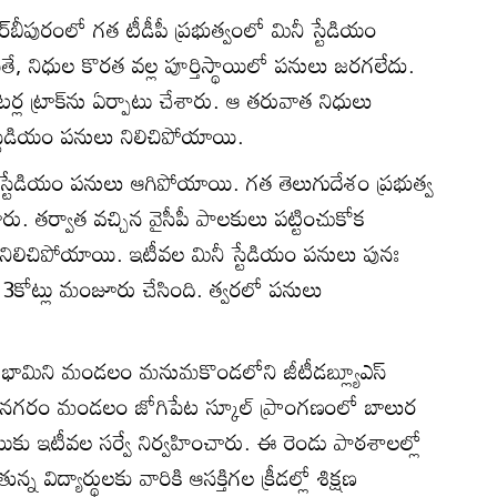
బీపురంలో గత టీడీపీ ప్రభుత్వంలో మినీ స్టేడియం
ితే, నిధుల కొరత వల్ల పూర్తిస్థాయిలో పనులు జరగలేదు.
ల ట్రాక్‌ను ఏర్పాటు చేశారు. ఆ తరువాత నిధులు
టేడియం పనులు నిలిచిపోయాయి.
నీ స్టేడియం పనులు ఆగిపోయాయి. గత తెలుగుదేశం ప్రభుత్వ
. తర్వాత వచ్చిన వైసీపీ పాలకులు పట్టించుకోక
 నిలిచిపోయాయి. ఇటీవల మినీ స్టేడియం పనులు పునః
ూ.3కోట్లు మంజూరు చేసింది. త్వరలో పనులు
ోచనతో భామిని మండలం మనుమకొండలోని జీటీడబ్ల్యూఎస్‌
ానగరం మండలం జోగిపేట స్కూల్‌ ప్రాంగణంలో బాలుర
్పాటుకు ఇటీవల సర్వే నిర్వహించారు. ఈ రెండు పాఠశాలల్లో
విద్యార్థులకు వారికి ఆసక్తిగల క్రీడల్లో శిక్షణ