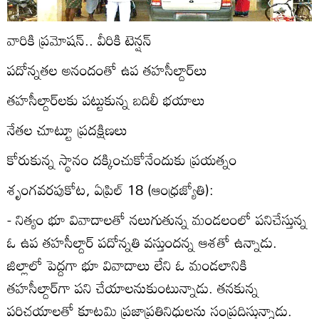
వారికి ప్రమోషన్‌.. వీరికి టెన్షన్‌
పదోన్నతల అనందంతో ఉప తహసీల్దార్‌లు
తహసీల్దార్‌లకు పట్టుకున్న బదిలీ భయాలు
నేతల చూట్టూ ప్రదక్షిణలు
కోరుకున్న స్థానం దక్కించుకోనేందుకు ప్రయత్నం
శృంగవరపుకోట, ఏప్రిల్‌ 18 (ఆంధ్రజ్యోతి):
- నిత్యం భూ వివాదాలతో నలుగుతున్న మండలంలో పనిచేస్తున్న
ఓ ఉప తహసీల్దార్‌ పదోన్నతి వస్తుందన్న ఆశతో ఉన్నాడు.
జిల్లాలో పెద్దగా భూ వివాదాలు లేని ఓ మండలానికి
తహసీల్దార్‌గా పని చేయాలనుకుంటున్నాడు. తనకున్న
పరిచయాలతో కూటమి ప్రజాప్రతినిధులను సంప్రదిస్తున్నాడు.