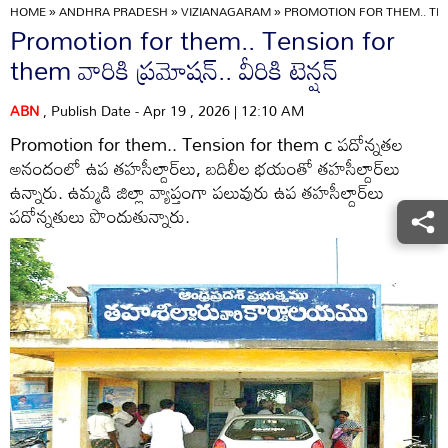
HOME
»
ANDHRA PRADESH
»
VIZIANAGARAM
»
PROMOTION FOR THEM.. TE
Promotion for them.. Tension for
them వారికి ప్రమోషన్‌.. వీరికి టెన్షన్‌
ABN
, Publish Date - Apr 19 , 2026 | 12:10 AM
Promotion for them.. Tension for them c పదోన్నతల
అనందంలో ఉప తహసీల్దార్‌లు, బదిలీల భయంతో తహసీల్దార్‌లు
ఉన్నారు. ఉమ్మడి జిల్లా వ్యాప్తంగా పలువురు ఉప తహసీల్దార్‌లు
పదోన్నతులు పొందుతున్నారు.