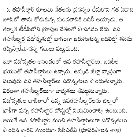
- ఓ తహసీల్దార్‌ కూటమి నేతలను ప్రసన్నం చేసుకొని గత ఏడాది
జూన్‌లో తాను కోరుకున్న మండలానికి బదిలీ అయ్యాడు. ఆ
తర్వాత టీడీపీలోని గ్రూపుల నేతలతో పొసగడం లేదు. ఉప
తహసీల్దార్ల పదోన్నతుల్లో భాగంగా జరుగుతున్న బదిలీల్లో తనను
తప్పిస్తారేమోనన్న గబులు పట్టుకుంది.
ఇలా పదోన్నతల అనందంలో ఉప తహసీల్దార్‌లు, బదిలీల
భయంతో తహసీల్దార్‌లు ఉన్నారు. ఉమ్మడి జిల్లా వ్యాప్తంగా
పలువురు ఉప తహసీల్దార్‌లు పదోన్నతులు పొందుతున్నారు.
వీరంతా తహసీల్దార్‌లుగా బాధ్యతలు చేపట్టనున్నారు.
పదోన్నతుల జాబితాలో ఉన్న ఉపతహసీల్దార్‌లను జిల్లాలో
ఖాళీగా వున్న తహసీల్దార్‌ పోస్టుల్లో నియమించాల్సి ఉంటుంది.
అయితే ఉప తహసీల్దార్‌ నుంచి తహసీల్దార్‌లుగా పదోన్నతులు
పొందిన వారిని ముందుగా సీసీఎల్‌ఏ (భూపరిపాలన శాఖ)