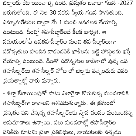
జిల్లాలకు కేటాయించాల్సి ఉంది. ప్రస్తుతం జనాభా గణన -2027
జరుగుతోంది. ఈ నెల 30 వరకు స్వీయ గణన సాగుతుంది.
ఎన్యూమరేటర్‌ల ద్వారా మే 1 నుంచి జనగణన చేయాల్సి
ఉంటుంది. దీంట్లో తహసీల్దార్‌లదే కీలక బాధ్యత. ఆ
సమయంలోపే ఉపతహసీల్దార్‌ల నుంచి తహసీల్దార్‌లుగా
పదోన్నతులు పొందిన వారందరికీ ఖాళీలను బట్టి పోస్టులను భర్తీ
చేయాల్సి ఉంటుంది. దీంతో పదోన్నతుల జాబితాలో వున్న ఉప
తహసీల్దార్‌లు తహసీల్దార్‌ హోదాలో జిల్లాకు వచ్చేందుకు ఎవరి
ప్రయత్నాల్లో వారు వున్నారు.
- జిల్లా కేటాయింపుతో పాటు ఎలాగైనా కోరుకున్న మండలానికి
తహసీల్దార్‌గా రావాలని ఆశపడుతున్నారు. ఈ క్రమంలో
ప్రస్తుతం పని చేస్తున్న తహసీల్దార్‌లకు స్థాన చలనం వుంటుందన్న
అనుమానాలు ఉన్నాయి. పలు మండలాల్లో తహసీల్దార్‌ల
పనితీరు కూటమి ప్రజా ప్రతినిధులు, నాయకులకు నచ్చడం