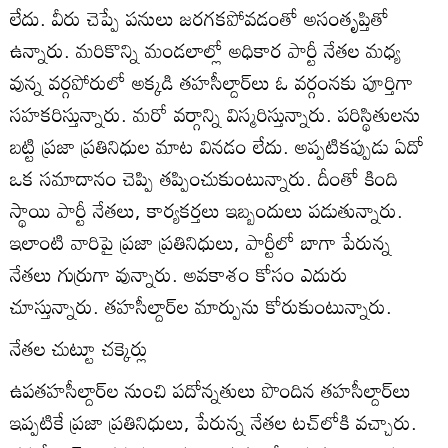
లేదు. వీరు చెప్పే పనులు జరగకపోవడంతో అసంతృప్తితో
ఉన్నారు. మరికొన్ని మండలాల్లో అధికార పార్టీ నేతల మధ్య
వున్న వర్గపోరులో అక్కడి తహసీల్దార్‌లు ఓ వర్గంనకు పూర్తిగా
సహకరిస్తున్నారు. మరో వర్గాన్ని విస్మరిస్తున్నారు. పరిస్థితులను
బట్టి ప్రజా ప్రతినిధుల మాట వినడం లేదు. అప్పటికప్పుడు ఏదో
ఒక సమాదానం చెప్పి తప్పించుకుంటున్నారు. దీంతో కింది
స్థాయి పార్టీ నేతలు, కార్యకర్తలు ఇబ్బందులు పడుతున్నారు.
ఇలాంటి వారిపై ప్రజా ప్రతినిధులు, పార్టీలో బాగా పేరున్న
నేతలు గుర్రుగా వున్నారు. అవకాశం కోసం ఎదురు
చూస్తున్నారు. తహసీల్దార్‌ల మార్పును కోరుకుంటున్నారు.
నేతల చుట్టూ చక్కెర్లు
ఉపతహసీల్దార్‌ల నుంచి పదోన్నతులు పొందిన తహసీల్దార్‌లు
ఇప్పటికే ప్రజా ప్రతినిధులు, పేరున్న నేతల టచ్‌లోకి వచ్చారు.