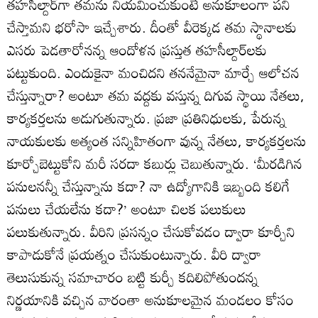
తహసీల్దార్‌గా తమను నియమించుకుంటే అనుకూలంగా పని
చేస్తామని భరోసా ఇచ్చేశారు. దీంతో వీరెక్కడ తమ స్థానాలకు
ఎసరు పెడతారోనన్న ఆందోళన ప్రస్తుత తహసీల్దార్‌లకు
పట్టుకుంది. ఎందుకైనా మంచిదని తననేమైనా మార్చే ఆలోచన
చేస్తున్నారా? అంటూ తమ వద్దకు వస్తున్న దిగువ స్థాయి నేతలు,
కార్యకర్తలను అడుగుతున్నారు. ప్రజా ప్రతినిధులకు, పేరున్న
నాయకులకు అత్యంత సన్నిహితంగా వున్న నేతలు, కార్యకర్తలను
కూర్చోబెట్టుకోని మరీ సరదా కబుర్లు చెబుతున్నారు. ‘మీరడిగిన
పనులనన్నీ చేస్తున్నాను కదా? నా ఉద్యోగానికి ఇబ్బంది కలిగే
పనులు చేయలేను కదా?’ అంటూ చిలక పలుకులు
పలుకుతున్నారు. వీరిని ప్రసన్నం చేసుకోవడం ద్వారా కూర్చీని
కాపాడుకోనే ప్రయత్నం చేసుకుంటున్నారు. వీరి ద్వారా
తెలుసుకున్న సమాచారం బట్టి కుర్చీ కదిలిపోతుందన్న
నిర్ణయానికి వచ్చిన వారంతా అనుకూలమైన మండలం కోసం